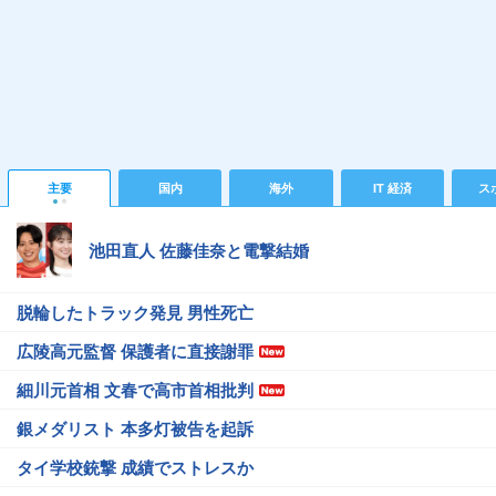
主要
国内
海外
IT 経済
ス
池田直人 佐藤佳奈と電撃結婚
脱輪したトラック発見 男性死亡
広陵高元監督 保護者に直接謝罪
細川元首相 文春で高市首相批判
銀メダリスト 本多灯被告を起訴
タイ学校銃撃 成績でストレスか