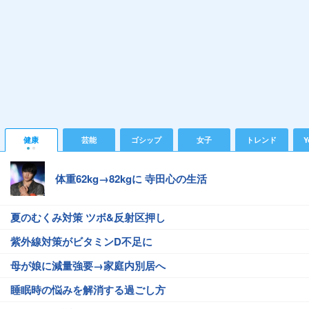
健康
芸能
ゴシップ
女子
トレンド
Y
体重62kg→82kgに 寺田心の生活
夏のむくみ対策 ツボ&反射区押し
紫外線対策がビタミンD不足に
母が娘に減量強要→家庭内別居へ
睡眠時の悩みを解消する過ごし方