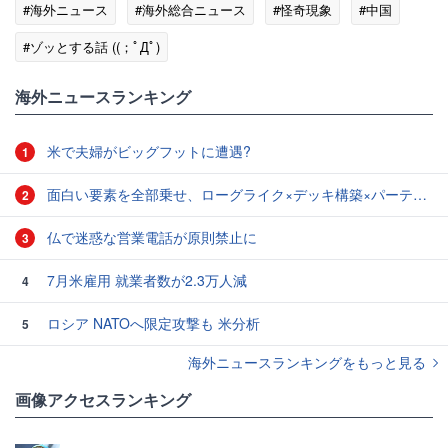
#海外ニュース
#海外総合ニュース
#怪奇現象
#中国
#ゾッとする話 ((；ﾟДﾟ)
海外ニュースランキング
米で夫婦がビッグフットに遭遇?
1
面白い要素を全部乗せ、ローグライク×デッキ構築×パーティ制RPGの「Chrono Ark」を遊んでみた
2
仏で迷惑な営業電話が原則禁止に
3
7月米雇用 就業者数が2.3万人減
4
ロシア NATOへ限定攻撃も 米分析
5
海外ニュースランキングをもっと見る
画像アクセスランキング