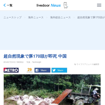
一覧
>
>
>
超自然現象で豚170頭が
ニューストップ
海外ニュース
海外総合ニュース
超自然現象で豚170頭が即死 中国
2014年7月31日 15時50分
写真：Techinsight
by ライブドアニュース編集部