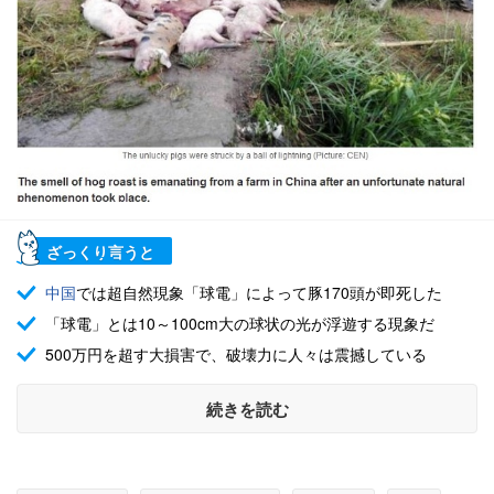
ざっくり言うと
中国
では超自然現象「球電」によって豚170頭が即死した
「球電」とは10～100cm大の球状の光が浮遊する現象だ
500万円を超す大損害で、破壊力に人々は震撼している
続きを読む