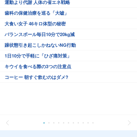
運動より代謝 人体の省エネ戦略
歯科の保健治療を巡る「大嘘」
大食い女子 46キロ体型の秘密
バランスボール毎日10分で20kg減
躁状態引き起こしかねないNG行動
1日10分で手軽に「ひざ痛対策」
キウイを食べる際の3つの注意点
コーヒー 朝すぐ飲むのはダメ?