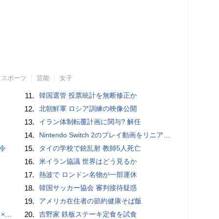
スポーツ
芸能
女子
11.
韓国選管 投票統計を無断修正か
12.
北朝鮮軍 ロシア訓練の映像公開
13.
イラン体制転覆計画に関与? 解任
14.
Nintendo Switch 2のプレイ動画をリニアPCMサラウンドで録画する方法、Blackmagic Designのキャプチャーボード「UltraStudio Express Recorder 3G」を使ってみた
令
15.
タイの学校で銃乱射 教師5人死亡
16.
米イラン協議 世界はどう見るか
17.
熱波で ロンドン名物が一部運休
18.
韓国サッカー協会 審判接待疑惑
19.
アメリカ在住者の節約健康そば飯
でみた
20.
吉野家 鉄板ステーキ定食を試食