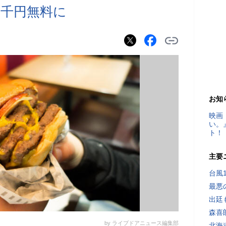
千円無料に
お知
映画
い。
ト！
主要
台風
最悪
出廷
森喜
by ライブドアニュース編集部
北海