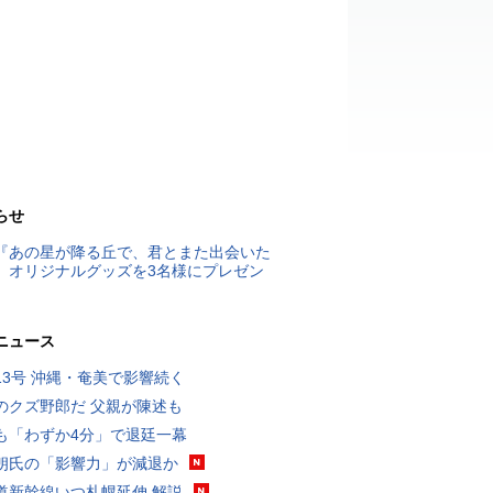
らせ
『あの星が降る丘で、君とまた出会いた
』オリジナルグッズを3名様にプレゼン
ニュース
13号 沖縄・奄美で影響続く
のクズ野郎だ 父親が陳述も
も「わずか4分」で退廷一幕
朗氏の「影響力」が減退か
道新幹線いつ札幌延伸 解説