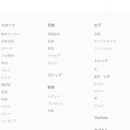
スポーツ
芸能
女子
海外サッカー
芸能総合
恋愛
日本代表
音楽
ライフスタイル
Jリーグ
韓流
ファッション
プロ野球
グラビア
トレンド
MLB
テレビ
本
ゴルフ
ゴシップ
教育・仕事
テニス
からだ
格闘技
映画
マネー
競馬
レビュー
車
相撲
プレゼント
グルメ
バスケ
特集
バレー
YouTube
フィギュア
サブカル