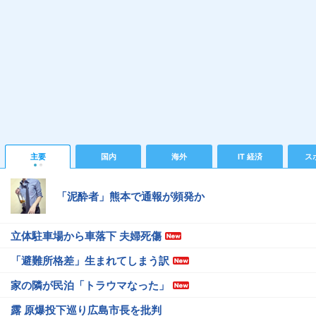
主要
国内
海外
IT 経済
ス
「泥酔者」熊本で通報が頻発か
立体駐車場から車落下 夫婦死傷
「避難所格差」生まれてしまう訳
家の隣が民泊「トラウマなった」
露 原爆投下巡り広島市長を批判