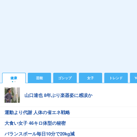
健康
芸能
ゴシップ
女子
トレンド
Y
山口達也 8年ぶり楽器姿に感涙か
運動より代謝 人体の省エネ戦略
大食い女子 46キロ体型の秘密
バランスボール毎日10分で20kg減