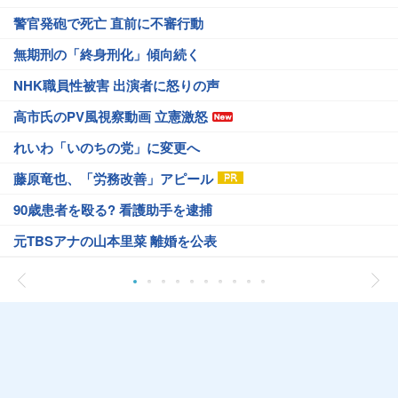
警官発砲で死亡 直前に不審行動
無期刑の「終身刑化」傾向続く
NHK職員性被害 出演者に怒りの声
高市氏のPV風視察動画 立憲激怒
れいわ「いのちの党」に変更へ
藤原竜也、「労務改善」アピール
90歳患者を殴る? 看護助手を逮捕
元TBSアナの山本里菜 離婚を公表