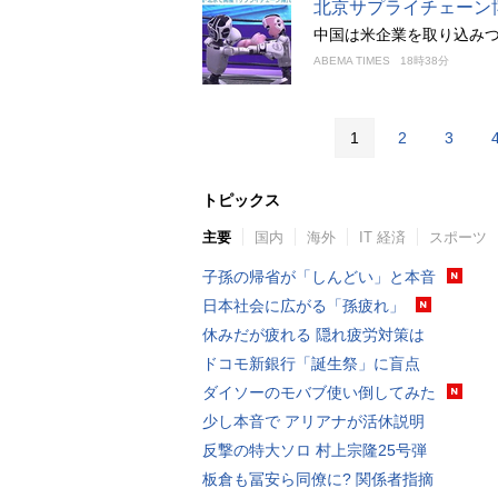
北京サプライチェーン
中国は米企業を取り込み
ABEMA TIMES
18時38分
1
2
3
トピックス
主要
国内
海外
IT 経済
スポーツ
子孫の帰省が「しんどい」と本音
日本社会に広がる「孫疲れ」
休みだが疲れる 隠れ疲労対策は
ドコモ新銀行「誕生祭」に盲点
ダイソーのモバブ使い倒してみた
少し本音で アリアナが活休説明
反撃の特大ソロ 村上宗隆25号弾
板倉も冨安ら同僚に? 関係者指摘