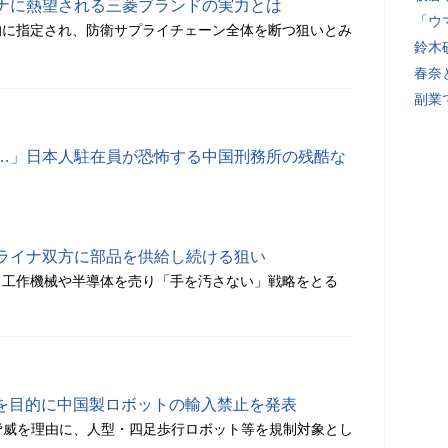
ナに熱望される三菱ブランドの実力とは
「ウ
的に指定され、防衛サプライチェーン全体を断つ狙いとみ
鈴木
春奈
副業
…」日本人駐在員が恐怖する中国刑務所の残酷な
ライナ双方に部品を供給し続ける狙い
く工作機械や半導体を売り「手を汚さない」戦略をとる
護を目的に中国製ロボットの輸入禁止を発表
脅威を理由に、人型・四足歩行ロボット等を規制対象とし