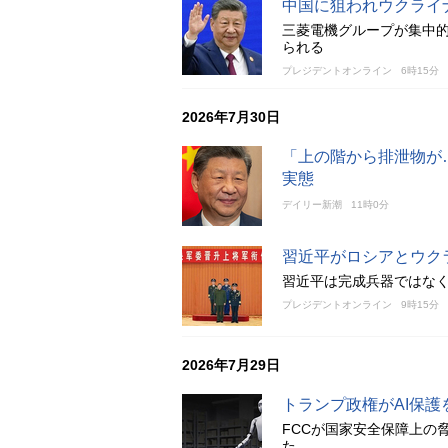
中国に狙われウクライ
三菱電機グループが集中
られる
プレジデントオンライン
6時15分
2026年7月30日
「上の階から排泄物が
実態
デイリー新潮
11時0分
習近平がロシアとウク
習近平は完成兵器ではな
プレジデントオンライン
9時15分
2026年7月29日
トランプ政権がAI保
FCCが国家安全保障上の
た