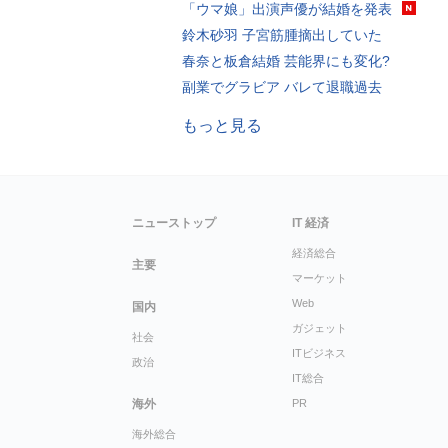
「ウマ娘」出演声優が結婚を発表
鈴木砂羽 子宮筋腫摘出していた
春奈と板倉結婚 芸能界にも変化?
副業でグラビア バレて退職過去
もっと見る
ニューストップ
IT 経済
経済総合
主要
マーケット
Web
国内
ガジェット
社会
ITビジネス
政治
IT総合
海外
PR
海外総合