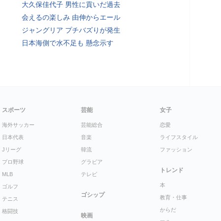
大久保佳代子 男性に貢いだ過去
会えるの楽しみ 由伸からエール
ジャングリア プチバズりが発生
日本海側で水不足も 懸念示す
スポーツ
芸能
女子
海外サッカー
芸能総合
恋愛
日本代表
音楽
ライフスタイル
Jリーグ
韓流
ファッション
プロ野球
グラビア
トレンド
MLB
テレビ
本
ゴルフ
ゴシップ
教育・仕事
テニス
からだ
格闘技
映画