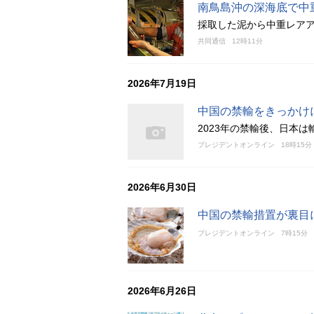
南鳥島沖の深海底で中
採取した泥から中重レアア
共同通信
12時11分
2026年7月19日
中国の禁輸をきっかけ
2023年の禁輸後、日本は
プレジデントオンライン
18時15分
2026年6月30日
中国の禁輸措置が裏目
プレジデントオンライン
7時15分
2026年6月26日