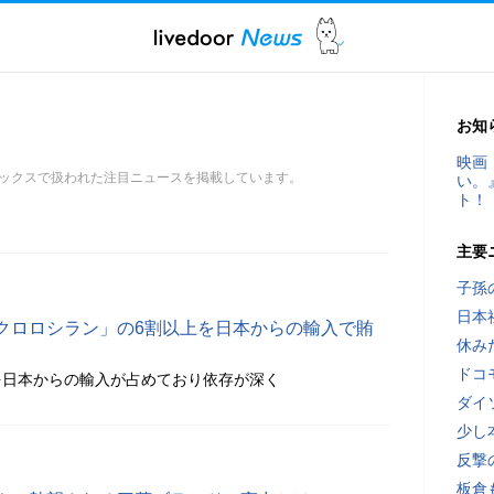
お知
映画
ックスで扱われた注目ニュースを掲載しています。
い。
ト！
主要
子孫
日本
クロロシラン」の6割以上を日本からの輸入で賄
休み
ドコ
％を日本からの輸入が占めており依存が深く
ダイ
少し
反撃
板倉