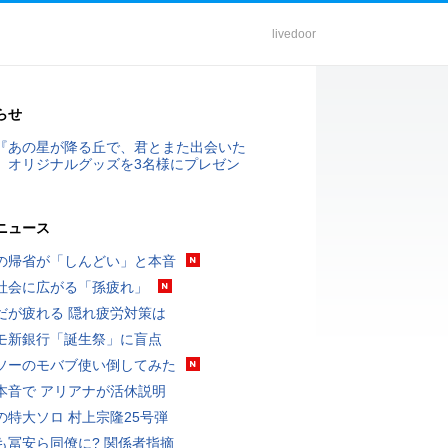
livedoor
らせ
『あの星が降る丘で、君とまた出会いた
』オリジナルグッズを3名様にプレゼン
ニュース
の帰省が「しんどい」と本音
社会に広がる「孫疲れ」
だが疲れる 隠れ疲労対策は
モ新銀行「誕生祭」に盲点
ソーのモバブ使い倒してみた
本音で アリアナが活休説明
の特大ソロ 村上宗隆25号弾
も冨安ら同僚に? 関係者指摘