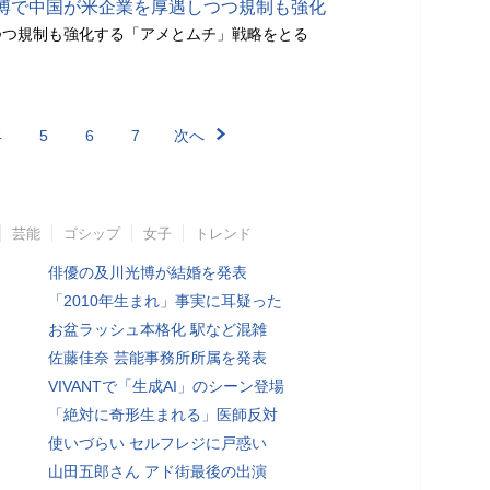
博で中国が米企業を厚遇しつつ規制も強化
つつ規制も強化する「アメとムチ」戦略をとる
4
5
6
7
次へ
芸能
ゴシップ
女子
トレンド
俳優の及川光博が結婚を発表
「2010年生まれ」事実に耳疑った
お盆ラッシュ本格化 駅など混雑
佐藤佳奈 芸能事務所所属を発表
VIVANTで「生成AI」のシーン登場
「絶対に奇形生まれる」医師反対
使いづらい セルフレジに戸惑い
山田五郎さん アド街最後の出演