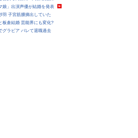
マ娘」出演声優が結婚を発表
砂羽 子宮筋腫摘出していた
と板倉結婚 芸能界にも変化?
でグラビア バレて退職過去