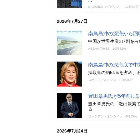
GIGAZINE（ギガジン）
10時38分
2026年7月27日
南鳥島沖の深海から回
中国が世界生産の7割を占
ABEMA TIMES
19時42分
南鳥島沖の深海底で中
採取量の約54％を占め、
スポニチアネックス
11時34分
豊田章男氏が5年前に
豊田章男氏の「敵は炭素
る
プレジデントオンライン
6時15分
2026年7月24日