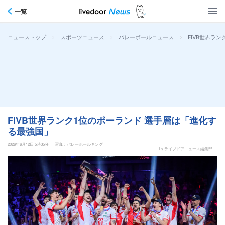
一覧
>
>
>
FIVB世界ラ
ニューストップ
スポーツニュース
バレーボールニュース
FIVB世界ランク1位のポーランド 選手層は「進化す
る最強国」
2026年6月12日 5時35分
写真：バレーボールキング
by ライブドアニュース編集部