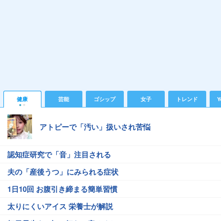
健康
芸能
ゴシップ
女子
トレンド
Y
アトピーで「汚い」扱いされ苦悩
認知症研究で「音」注目される
夫の「産後うつ」にみられる症状
1日10回 お腹引き締まる簡単習慣
太りにくいアイス 栄養士が解説