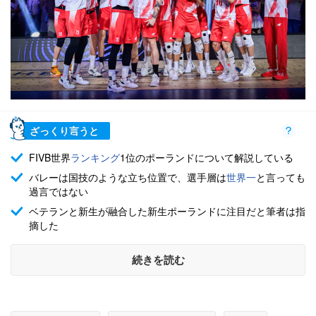
ざっくり言うと
FIVB世界
ランキング
1位のポーランドについて解説している
バレーは国技のような立ち位置で、選手層は
世界一
と言っても
過言ではない
ベテランと新生が融合した新生ポーランドに注目だと筆者は指
摘した
続きを読む