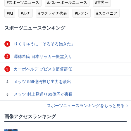
#スポーツニュース
#バレーボールニュース
#世界一
#IQ
#ルナ
#ウクライナ代表
#レオン
#スロベニア
#ランキング
#中国
スポーツニュースランキング
りくりゅうに「そろそろ飽きた」
1
澤穂希氏 日本サッカー殿堂入り
2
カーボベルデ ブビスタ監督辞任
3
メッツ 559億円投じ主力を放出
4
メッツ 村上見送り63億円が裏目
5
スポーツニュースランキングをもっと見る
画像アクセスランキング