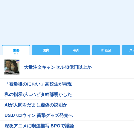
主要
国内
海外
IT 経済
ス
大量注文キャンセル43億円以上か
「被爆後のにおい」高校生が再現
私の指示が…ハビタ幹部明かした
AIが人間をだまし虚偽の説明か
USJハロウィン 衝撃グッズ発売へ
深夜アニメに喫煙描写 BPOで議論