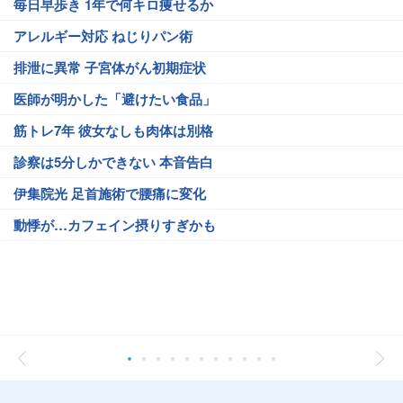
毎日早歩き 1年で何キロ痩せるか
アレルギー対応 ねじりパン術
排泄に異常 子宮体がん初期症状
医師が明かした「避けたい食品」
筋トレ7年 彼女なしも肉体は別格
診察は5分しかできない 本音告白
伊集院光 足首施術で腰痛に変化
動悸が…カフェイン摂りすぎかも