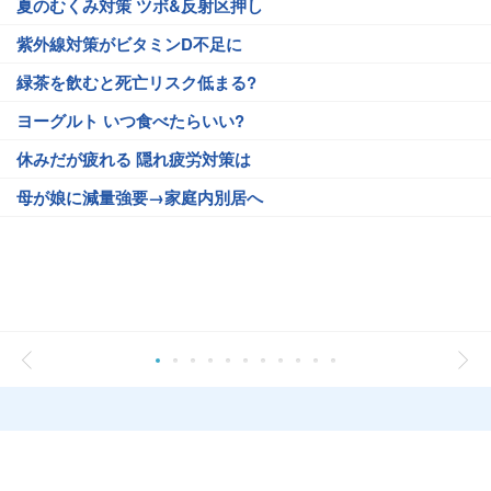
夏のむくみ対策 ツボ&反射区押し
紫外線対策がビタミンD不足に
緑茶を飲むと死亡リスク低まる?
ヨーグルト いつ食べたらいい?
休みだが疲れる 隠れ疲労対策は
母が娘に減量強要→家庭内別居へ