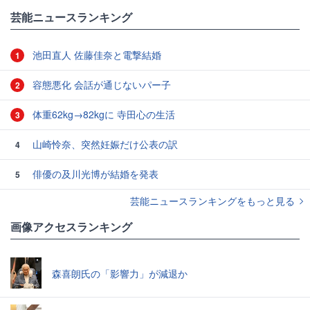
#KAT-TUN
芸能ニュースランキング
池田直人 佐藤佳奈と電撃結婚
1
容態悪化 会話が通じないパー子
2
体重62kg→82kgに 寺田心の生活
3
山崎怜奈、突然妊娠だけ公表の訳
4
俳優の及川光博が結婚を発表
5
芸能ニュースランキングをもっと見る
画像アクセスランキング
森喜朗氏の「影響力」が減退か