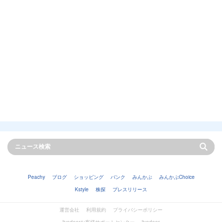
Peachy
ブログ
ショッピング
バンク
みんかぶ
みんかぶChoice
Kstyle
株探
プレスリリース
運営会社
利用規約
プライバシーポリシー
livedoorお客様サポートセンター
livedoor