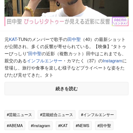
元
KAT
-TUNのメンバーで歌手の
田中聖
（40）の最新ショット
が公開され、多くの反響が寄せられている。【映像】“タトゥ
ーびっしり”
田中聖
の近影（複数カット）田中はこれまでも、
親交のある
インフルエンサー
・カマたく（37）の
Instagram
に
登場し、旅行や食事を楽しむ様子などプライベートな姿をた
びたび見せてきた。タト
続きを読む
#芸能ニュース
#芸能総合ニュース
#インフルエンサー
#ABEMA
#Instagram
#KAT
#NEWS
#田中聖