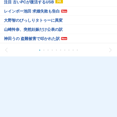
注目 古いPCが復活するUSB
レインボー池田 求婚失敗も告白
大野智のびっしりタトゥーに異変
山崎怜奈、突然妊娠だけ公表の訳
神田うの 盗難被害で叩かれた訳