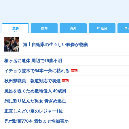
主要
国内
海外
IT 経済
ス
海上自衛隊の生々しい映像が物議
槍ヶ岳に遺体 周辺で19歳不明
イチョウ並木で54本一斉に枯れる
秋田県職員、報道対応で喫煙
風呂を覗くため敷地侵入 49歳男
列に割り込んだ男女 青ざめ逃亡
正直しんどい夏のレジャー1位
児ポ動画770本 酒飲ませ性加害か