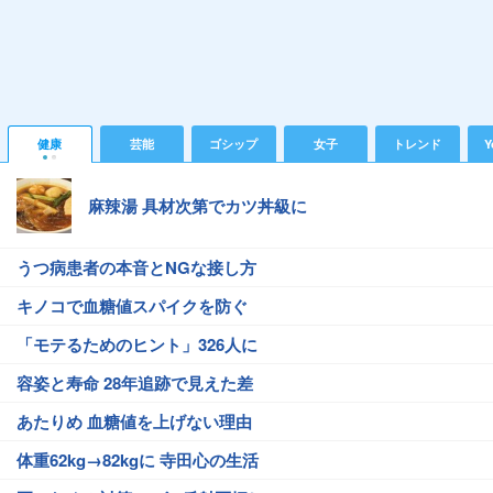
健康
芸能
ゴシップ
女子
トレンド
Y
麻辣湯 具材次第でカツ丼級に
うつ病患者の本音とNGな接し方
キノコで血糖値スパイクを防ぐ
「モテるためのヒント」326人に
容姿と寿命 28年追跡で見えた差
あたりめ 血糖値を上げない理由
体重62kg→82kgに 寺田心の生活