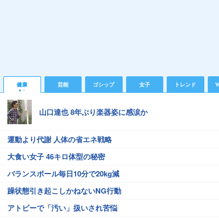
健康
芸能
ゴシップ
女子
トレンド
Y
山口達也 8年ぶり楽器姿に感涙か
運動より代謝 人体の省エネ戦略
大食い女子 46キロ体型の秘密
バランスボール毎日10分で20kg減
躁状態引き起こしかねないNG行動
アトピーで「汚い」扱いされ苦悩