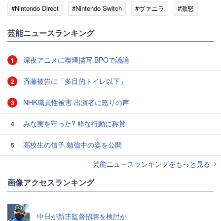
#Nintendo Direct
#Nintendo Switch
#ヴァニラ
#激怒
芸能ニュースランキング
深夜アニメに喫煙描写 BPOで議論
1
斉藤被告に「多目的トイレ以下」
2
NHK職員性被害 出演者に怒りの声
3
みな実を守った? 粋な行動に称賛
4
高校生の信子 勉強中の姿を公開
5
芸能ニュースランキングをもっと見る
画像アクセスランキング
中日が新庄監督招聘を検討か