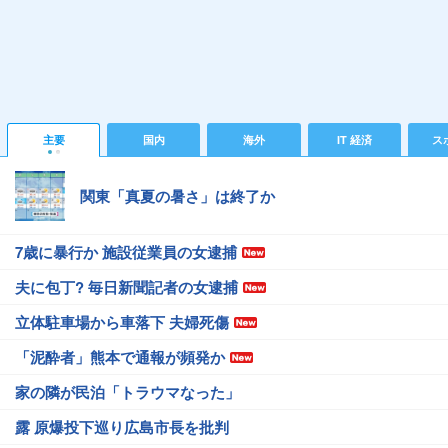
主要
国内
海外
IT 経済
ス
関東「真夏の暑さ」は終了か
7歳に暴行か 施設従業員の女逮捕
夫に包丁? 毎日新聞記者の女逮捕
立体駐車場から車落下 夫婦死傷
「泥酔者」熊本で通報が頻発か
家の隣が民泊「トラウマなった」
露 原爆投下巡り広島市長を批判