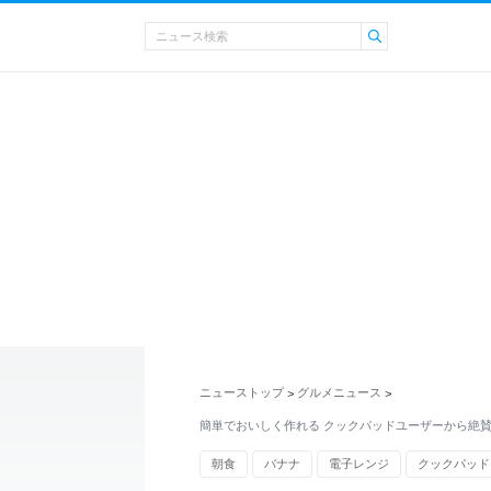
ニューストップ
グルメニュース
>
>
簡単でおいしく作れる クックパッドユーザーから絶
朝食
バナナ
電子レンジ
クックパッド