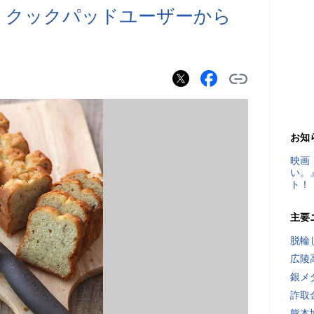
 クックパッドユーザーから
お知
映画
い。
ト！
主要
脱輪
広陵
銀メ
詐取
熊本