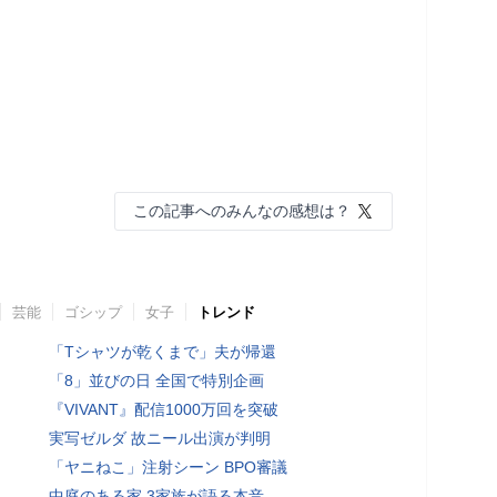
この記事へのみんなの感想は？
芸能
ゴシップ
女子
トレンド
「Tシャツが乾くまで」夫が帰還
「8」並びの日 全国で特別企画
『VIVANT』配信1000万回を突破
実写ゼルダ 故ニール出演が判明
「ヤニねこ」注射シーン BPO審議
中庭のある家 3家族が語る本音