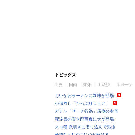
トピックス
主要
国内
海外
IT 経済
スポーツ
ちいかわラーメンに新味が登場
小僧寿し「たっぷりフェア」
ガチャ「サーチ行為」店側の本音
配達員の置き配写真に犬が登場
スコ猫 爪研ぎに潜り込んで熟睡
子猫4匹 おやつに心が解ける