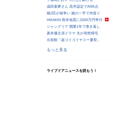
成田童夢さん 高卒認定でAI95点
猫2匹が箱争い 娘の一手で仲直り
HIKAKIN 熊本地震に2000万円寄付
ジャングリア 開業1年で巻き返し
蒼井優主演ドラマ 夫が突然帰宅
出前館「超ゴイゴイヤスー夏祭」
もっと見る
ライブドアニュースを読もう！