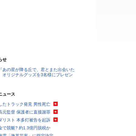
らせ
『あの星が降る丘で、君とまた出会いた
』オリジナルグッズを3名様にプレゼン
ニュース
したトラック発見 男性死亡
高元監督 保護者に直接謝罪
ダリスト 本多灯被告を起訴
金で競艇? 約1.3億円脱税か
地震「激甚災害」に指定決定