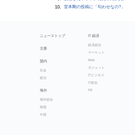
10.
堂本剛の投稿に「匂わせなの?」
ニューストップ
IT 経済
経済総合
主要
マーケット
Web
国内
ガジェット
社会
ITビジネス
政治
IT総合
海外
PR
海外総合
韓国
中国