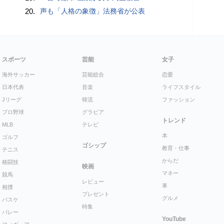
20.
声も「人格の象徴」法務省が公表
スポーツ
芸能
女子
海外サッカー
芸能総合
恋愛
日本代表
音楽
ライフスタイル
Jリーグ
韓流
ファッション
プロ野球
グラビア
トレンド
MLB
テレビ
本
ゴルフ
ゴシップ
教育・仕事
テニス
からだ
格闘技
映画
マネー
競馬
レビュー
車
相撲
プレゼント
グルメ
バスケ
特集
バレー
YouTube