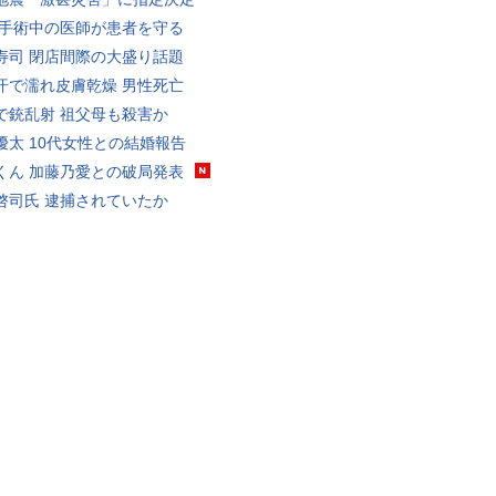
 手術中の医師が患者を守る
寿司 閉店間際の大盛り話題
汗で濡れ皮膚乾燥 男性死亡
で銃乱射 祖父母も殺害か
優太 10代女性との結婚報告
くん 加藤乃愛との破局発表
啓司氏 逮捕されていたか