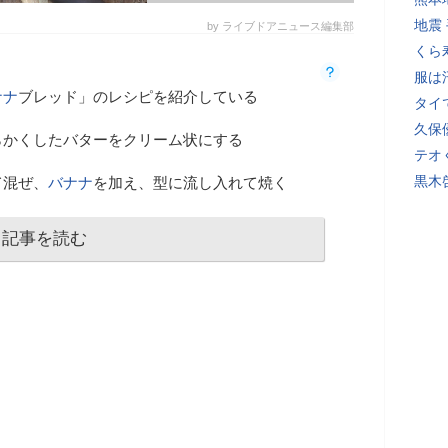
地震
by ライブドアニュース編集部
くら
服は
ナナ
ブレッド」のレシピを紹介している
タイ
久保
らかくしたバターをクリーム状にする
テオ
黒木
て混ぜ、
バナナ
を加え、型に流し入れて焼く
記事を読む