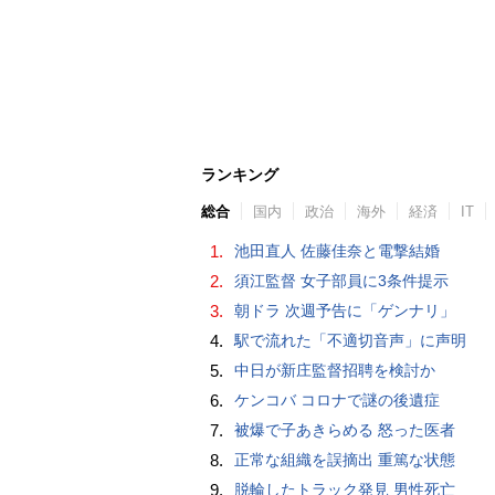
ランキング
総合
国内
政治
海外
経済
IT
1.
池田直人 佐藤佳奈と電撃結婚
2.
須江監督 女子部員に3条件提示
3.
朝ドラ 次週予告に「ゲンナリ」
4.
駅で流れた「不適切音声」に声明
5.
中日が新庄監督招聘を検討か
6.
ケンコバ コロナで謎の後遺症
7.
被爆で子あきらめる 怒った医者
8.
正常な組織を誤摘出 重篤な状態
9.
脱輪したトラック発見 男性死亡