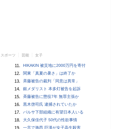
スポーツ
芸能
女子
11.
HIKAKIN 被災地に2000万円を寄付
12.
関東「真夏の暑さ」は終了か
13.
斉藤被告の裁判「同意は異常」
14.
銀メダリスト 本多灯被告を起訴
15.
斉藤被告に懲役7年 無罪主張か
16.
黒木啓司氏 逮捕されていたか
17.
バルサ下部組織に有望日本人いる
18.
大久保佳代子 50代の性欲事情
19.
一言で激昂 巨漢が女子高生殺害