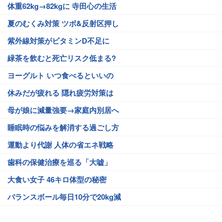
体重62kg→82kgに 寺田心の生活
夏のむくみ対策 ツボ&反射区押し
紫外線対策がビタミンD不足に
緑茶を飲むと死亡リスク低まる?
ヨーグルト いつ食べるといいの
休みだが疲れる 隠れ疲労対策は
母が娘に減量強要→家庭内別居へ
睡眠時の悩みを解消する過ごし方
運動より代謝 人体の省エネ戦略
歯科の保健治療を巡る「大嘘」
大食い女子 46キロ体型の秘密
バランスボール毎日10分で20kg減