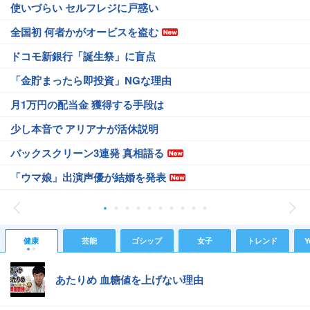
使いづらい セルフレジに戸惑い
全国初 何者かがオービスを盗む
ドコモ新銀行「誕生祭」に盲点
「金貯まったら即投資」NGな理由
月1万円の配当金 獲得する手段は
少し本音で アリアナが活休説明
バックスクリーン3連発 真相語る
「ウマ娘」出演声優が結婚を発表
健康
芸能
ゴシップ
女子
トレンド
Y
あたりめ 血糖値を上げない理由