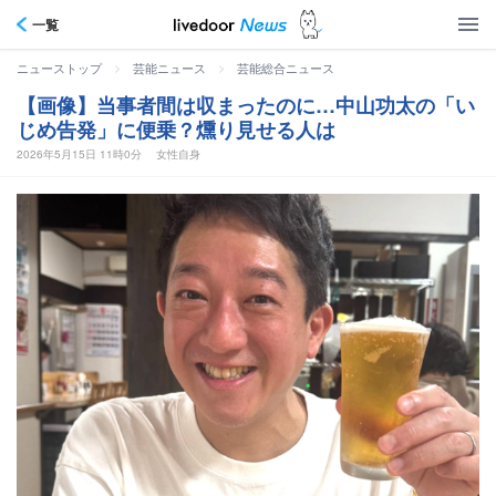
一覧
>
>
ニューストップ
芸能ニュース
芸能総合ニュース
【画像】当事者間は収まったのに…中山功太の「い
じめ告発」に便乗？燻り見せる人は
2026年5月15日 11時0分
女性自身