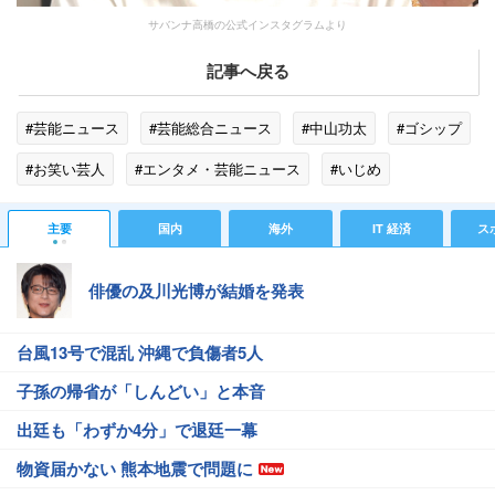
サバンナ高橋の公式インスタグラムより
記事へ戻る
#芸能ニュース
#芸能総合ニュース
#中山功太
#ゴシップ
#お笑い芸人
#エンタメ・芸能ニュース
#いじめ
主要
国内
海外
IT 経済
ス
俳優の及川光博が結婚を発表
台風13号で混乱 沖縄で負傷者5人
子孫の帰省が「しんどい」と本音
出廷も「わずか4分」で退廷一幕
物資届かない 熊本地震で問題に