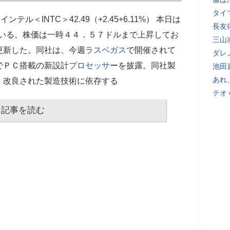
タイ
インテル＜INTC＞42.49（+2.45+6.11%） 本日は
長友
ている。株価は一時４４．５７ドルまで上昇してお
三山
更新した。同社は、今週
ラスベガス
で開催されて
ダレ
でＰＣ搭載の新設計
プロセッサ
ーを披露。同社製
池田
あれ
、改良された製造技術に依存する
テオ
記事を読む