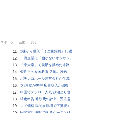
スポーツ
芸能
女子
11.
1株から購入「ミニ株銘柄」15選
12.
一流企業に「働かないオジサン」
13.
「東大卒」で就活を舐めた末路
14.
習近平の愛国教育 各地に浸透
15.
パチンコホール運営会社が半減
16.
フジHDが黒字 広告収入が回復
17.
中国でスシロー人気 政治より食
18.
確定申告 修繕費の計上に要注意
19.
コメ価格 民間在庫増で下落続く
20.
固定電話 解約で困るケースとは