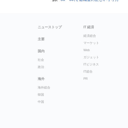
ニューストップ
IT 経済
経済総合
主要
マーケット
Web
国内
ガジェット
社会
ITビジネス
政治
IT総合
海外
PR
海外総合
韓国
中国