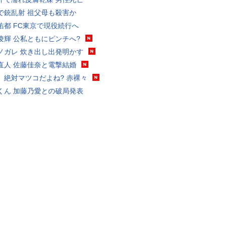
で銃乱射 祖父母も殺害か
佑都 FC東京で現役続行へ
凌輝 公私ともにピンチへ?
ノガレ 炊き出し出発明かす
直人 佐藤佳奈と電撃結婚
、絶対マツコだよね? 赤裸々
くん 加藤乃愛との破局発表