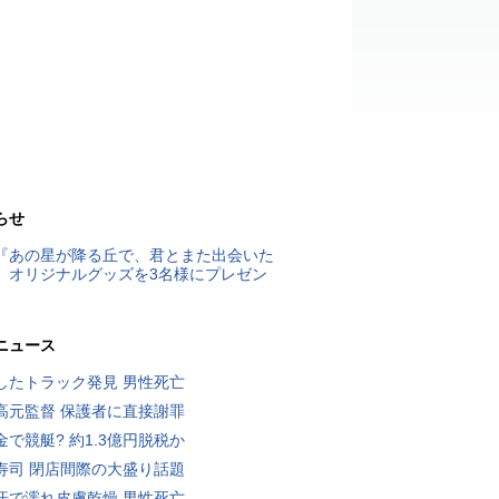
らせ
『あの星が降る丘で、君とまた出会いた
』オリジナルグッズを3名様にプレゼン
ニュース
したトラック発見 男性死亡
高元監督 保護者に直接謝罪
金で競艇? 約1.3億円脱税か
寿司 閉店間際の大盛り話題
汗で濡れ皮膚乾燥 男性死亡