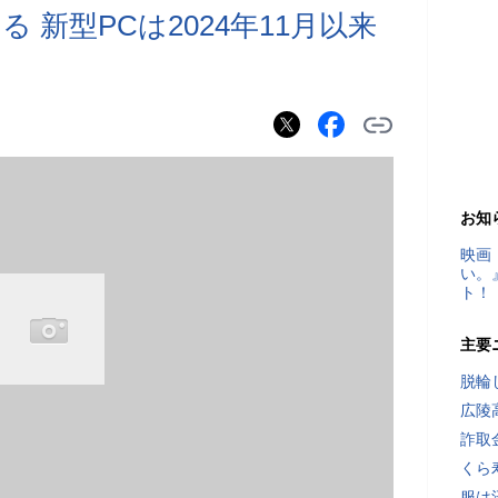
 新型PCは2024年11月以来
お知
映画
い。
ト！
主要
脱輪
広陵
詐取
くら
服は