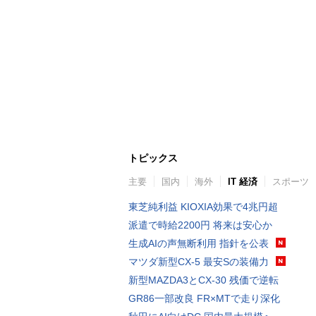
トピックス
主要
国内
海外
IT 経済
スポーツ
東芝純利益 KIOXIA効果で4兆円超
派遣で時給2200円 将来は安心か
生成AIの声無断利用 指針を公表
マツダ新型CX-5 最安Sの装備力
新型MAZDA3とCX-30 残価で逆転
GR86一部改良 FR×MTで走り深化