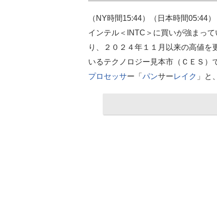
（NY時間15:44）（日本時間05:44） 
インテル＜INTC＞に買いが強まっ
り、２０２４年１１月以来の高値を
いるテクノロジー見本市（ＣＥＳ）
プロセッサ
ー「
パン
サー
レイク
」と