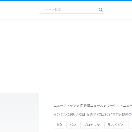
ニューストップ
IT 経済ニュース
マーケットニュ
>
>
インテルに買いが強まる 新型PCは2024年11月以来
MD
パン
プロセッサ
ラスベガス