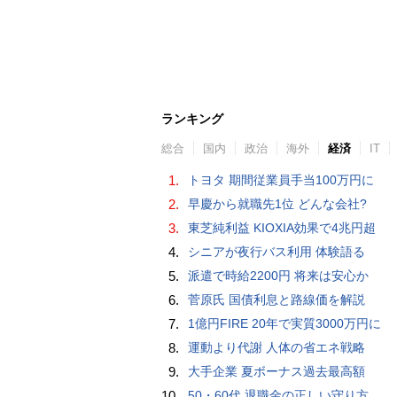
ランキング
総合
国内
政治
海外
経済
IT
1.
トヨタ 期間従業員手当100万円に
2.
早慶から就職先1位 どんな会社?
3.
東芝純利益 KIOXIA効果で4兆円超
4.
シニアが夜行バス利用 体験語る
5.
派遣で時給2200円 将来は安心か
6.
菅原氏 国債利息と路線価を解説
7.
1億円FIRE 20年で実質3000万円に
8.
運動より代謝 人体の省エネ戦略
9.
大手企業 夏ボーナス過去最高額
10.
50・60代 退職金の正しい守り方