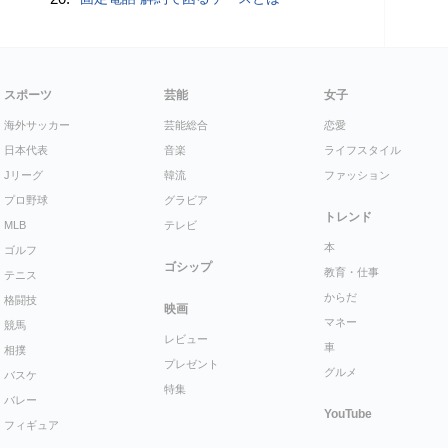
スポーツ
芸能
女子
海外サッカー
芸能総合
恋愛
日本代表
音楽
ライフスタイル
Jリーグ
韓流
ファッション
プロ野球
グラビア
トレンド
MLB
テレビ
本
ゴルフ
ゴシップ
教育・仕事
テニス
からだ
格闘技
映画
マネー
競馬
レビュー
車
相撲
プレゼント
グルメ
バスケ
特集
バレー
YouTube
フィギュア