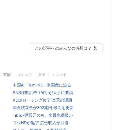
この記事へのみんなの感想は？
芸能
ゴシップ
女子
トレンド
中国AI「Kimi K3」米国産に迫る
SNS詐欺広告 7省庁が大手に要請
KDDIローミング終了 楽天の課題
年金積立金が302兆円 最高を更新
TikTok運営元のAI、米最先端級か
フジHDが黒字 広告収入が回復