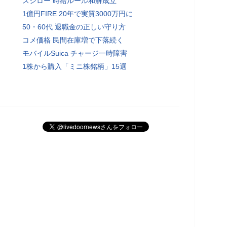
スシロー 時給ルール和解成立
1億円FIRE 20年で実質3000万円に
50・60代 退職金の正しい守り方
コメ価格 民間在庫増で下落続く
モバイルSuica チャージ一時障害
1株から購入「ミニ株銘柄」15選