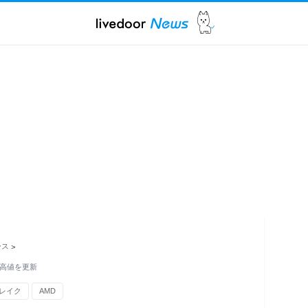
ース
>
の高値を更新
レイク
AMD