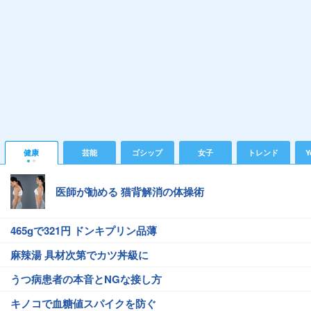
健康
芸能
ゴシップ
女子
トレンド
Y
医師が勧める 猫背解消の体操術
465gで321円 ドンキプリン品薄
麻辣湯 具材次第でカツ丼級に
うつ病患者の本音とNGな接し方
キノコで血糖値スパイクを防ぐ