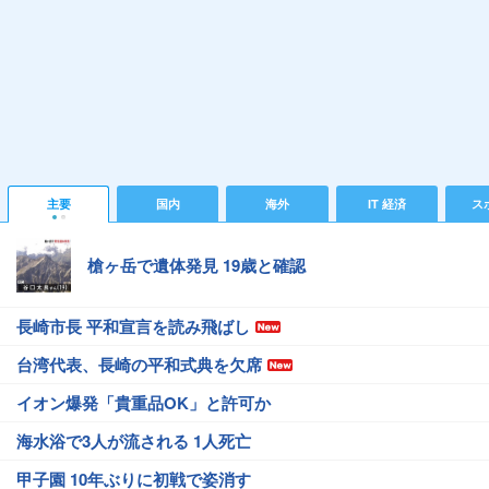
主要
国内
海外
IT 経済
ス
槍ヶ岳で遺体発見 19歳と確認
長崎市長 平和宣言を読み飛ばし
台湾代表、長崎の平和式典を欠席
イオン爆発「貴重品OK」と許可か
海水浴で3人が流される 1人死亡
甲子園 10年ぶりに初戦で姿消す