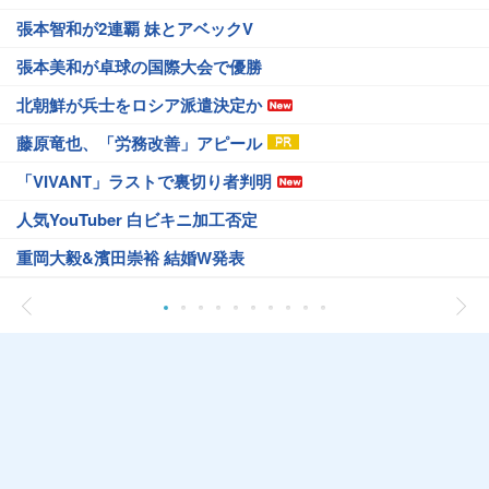
張本智和が2連覇 妹とアベックV
張本美和が卓球の国際大会で優勝
北朝鮮が兵士をロシア派遣決定か
藤原竜也、「労務改善」アピール
「VIVANT」ラストで裏切り者判明
人気YouTuber 白ビキニ加工否定
重岡大毅&濱田崇裕 結婚W発表