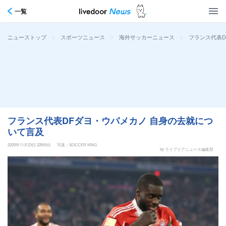
一覧
>
>
>
フランス代表D
ニューストップ
スポーツニュース
海外サッカーニュース
フランス代表DFダヨ・ウパメカノ 自身の去就につ
いて言及
2025年11月23日 22時5分
写真：SOCCER KING
by ライブドアニュース編集部