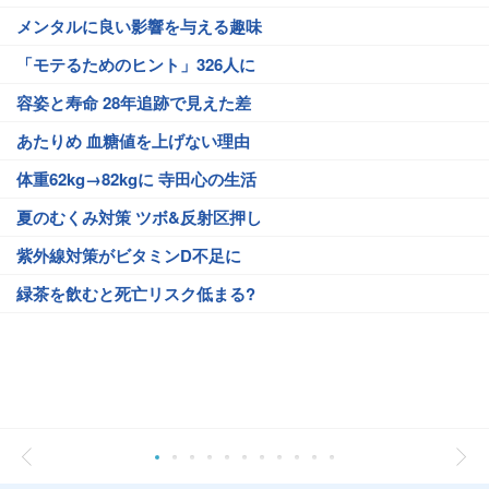
メンタルに良い影響を与える趣味
「モテるためのヒント」326人に
容姿と寿命 28年追跡で見えた差
あたりめ 血糖値を上げない理由
体重62kg→82kgに 寺田心の生活
夏のむくみ対策 ツボ&反射区押し
紫外線対策がビタミンD不足に
緑茶を飲むと死亡リスク低まる?