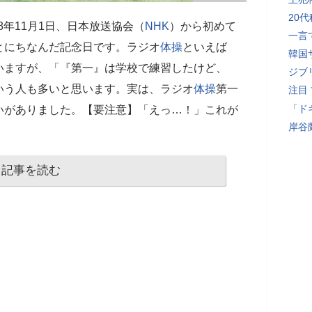
20
28年11月1日、日本放送協会（
NHK
）から初めて
一言
とにちなんだ記念日です。ラジオ
体操
といえば
韓国
いますが、「『第一』は学校で練習したけど、
ジブ
いう人も多いと思います。実は、ラジオ
体操
第一
注目
「ド
いがありました。【要注意】「えっ…！」これが
岸谷
記事を読む