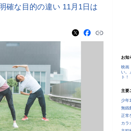
確な目的の違い 11月1日は
お知
映画
い。
ト！
主要
少年
無銭
正常
カラ
主犯