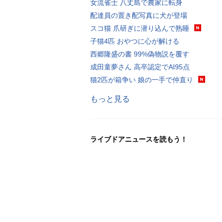
女流雀士 八丈島で農家に転身
配達員の置き配写真に犬が登場
スコ猫 爪研ぎに潜り込んで熟睡
子猫4匹 おやつに心が解ける
西郷隆盛の書 99%偽物説を覆す
成田童夢さん 高卒認定でAI95点
猫2匹が箱争い 娘の一手で仲直り
もっと見る
ライブドアニュースを読もう！