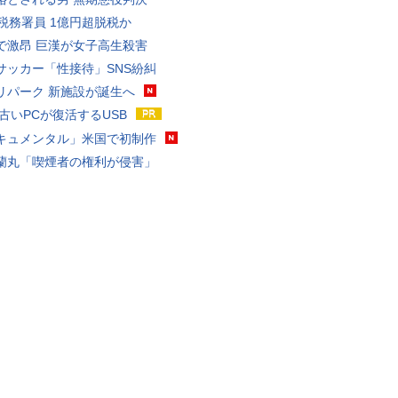
代税務署員 1億円超脱税か
で激昂 巨漢が女子高生殺害
サッカー「性接待」SNS紛糾
リパーク 新施設が誕生へ
 古いPCが復活するUSB
キュメンタル」米国で初制作
蘭丸「喫煙者の権利が侵害」