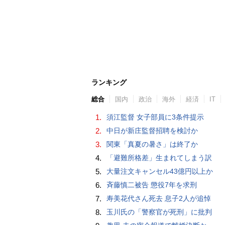
ランキング
総合
国内
政治
海外
経済
IT
1.
須江監督 女子部員に3条件提示
2.
中日が新庄監督招聘を検討か
3.
関東「真夏の暑さ」は終了か
4.
「避難所格差」生まれてしまう訳
5.
大量注文キャンセル43億円以上か
6.
斉藤慎二被告 懲役7年を求刑
7.
寿美花代さん死去 息子2人が追悼
8.
玉川氏の「警察官が死刑」に批判