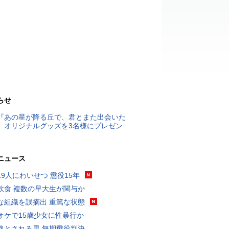
らせ
『あの星が降る丘で、君とまた出会いた
』オリジナルグッズを3名様にプレゼン
ニュース
19人にわいせつ 懲役15年
飲食 複数の早大生が関与か
な組織を誤摘出 重篤な状態
オケで15歳少女に性暴行か
格とされる男 無期懲役判決