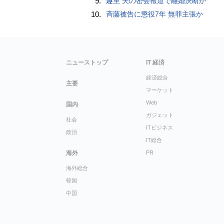
9.
趣里 夫の密会報道で離婚決断か
10.
斉藤被告に懲役7年 無罪主張か
ニューストップ
IT 経済
経済総合
主要
マーケット
Web
国内
ガジェット
社会
ITビジネス
政治
IT総合
海外
PR
海外総合
韓国
中国