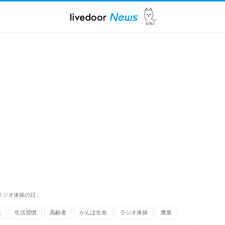
「ラジオ体操の日」
社
生活習慣
高齢者
かんぽ生命
ラジオ体操
農業