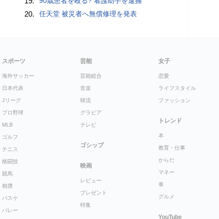
19.
90歳患者を殴る? 看護助手を逮捕
20.
任天堂 被災者へ無償修理を発表
スポーツ
芸能
女子
海外サッカー
芸能総合
恋愛
日本代表
音楽
ライフスタイル
Jリーグ
韓流
ファッション
プロ野球
グラビア
トレンド
MLB
テレビ
本
ゴルフ
ゴシップ
教育・仕事
テニス
からだ
格闘技
映画
マネー
競馬
レビュー
車
相撲
プレゼント
グルメ
バスケ
特集
バレー
YouTube