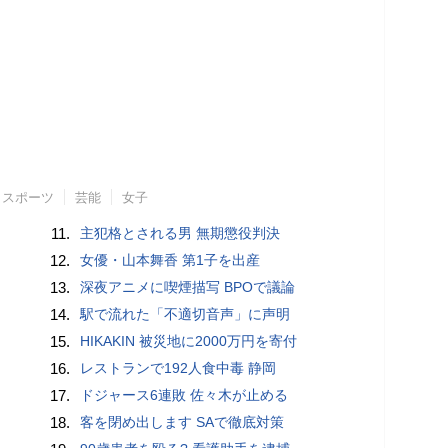
スポーツ
芸能
女子
11.
主犯格とされる男 無期懲役判決
12.
女優・山本舞香 第1子を出産
13.
深夜アニメに喫煙描写 BPOで議論
14.
駅で流れた「不適切音声」に声明
15.
HIKAKIN 被災地に2000万円を寄付
16.
レストランで192人食中毒 静岡
17.
ドジャース6連敗 佐々木が止める
18.
客を閉め出します SAで徹底対策