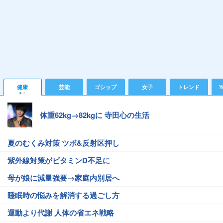
健康
芸能
ゴシップ
女子
トレンド
Y
体重62kg→82kgに 寺田心の生活
夏のむくみ対策 ツボ&反射区押し
紫外線対策がビタミンD不足に
母が娘に減量強要→家庭内別居へ
睡眠時の悩みを解消する過ごし方
運動より代謝 人体の省エネ戦略