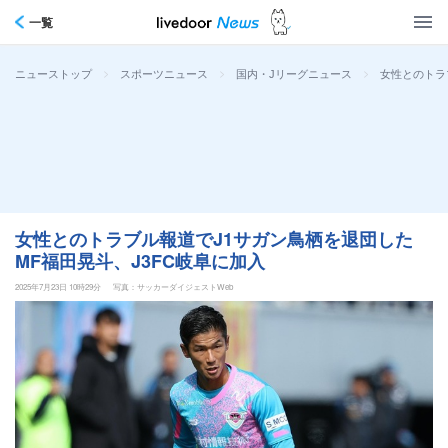
一覧
>
>
>
女性とのトラ
ニューストップ
スポーツニュース
国内・Jリーグニュース
女性とのトラブル報道でJ1サガン鳥栖を退団した
MF福田晃斗、J3FC岐阜に加入
2025年7月23日 10時29分
写真：サッカーダイジェストWeb