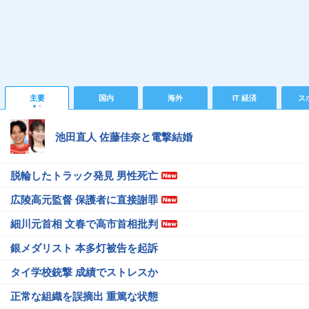
主要
国内
海外
IT 経済
ス
池田直人 佐藤佳奈と電撃結婚
脱輪したトラック発見 男性死亡
広陵高元監督 保護者に直接謝罪
細川元首相 文春で高市首相批判
銀メダリスト 本多灯被告を起訴
タイ学校銃撃 成績でストレスか
正常な組織を誤摘出 重篤な状態