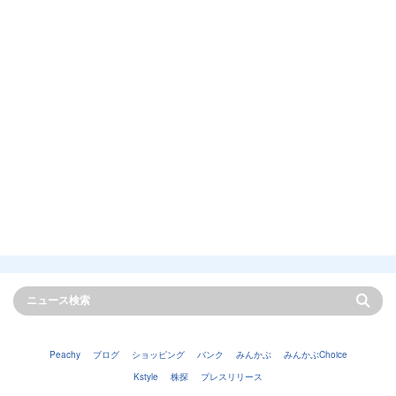
Peachy
ブログ
ショッピング
バンク
みんかぶ
みんかぶChoice
Kstyle
株探
プレスリリース