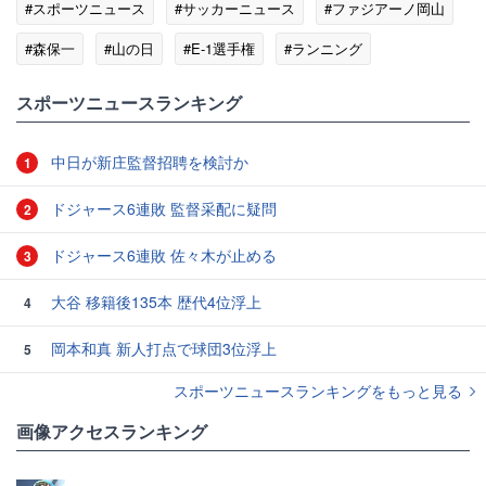
#スポーツニュース
#サッカーニュース
#ファジアーノ岡山
#森保一
#山の日
#E-1選手権
#ランニング
#ワールドカップ
スポーツニュースランキング
中日が新庄監督招聘を検討か
1
ドジャース6連敗 監督采配に疑問
2
ドジャース6連敗 佐々木が止める
3
大谷 移籍後135本 歴代4位浮上
4
岡本和真 新人打点で球団3位浮上
5
スポーツニュースランキングをもっと見る
画像アクセスランキング