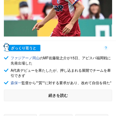
ざっくり言うと
ファジアーノ岡山
のMF佐藤龍之介が15日、アビスパ福岡戦に
先発出場した
A代表デビューを果たしたが、押し込まれる展開でチームを牽
引できず
森保一
監督から""質""に対する要求があり、改めて自信を得た"
続きを読む