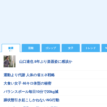
健康
芸能
ゴシップ
女子
トレンド
Y
山口達也 8年ぶり楽器姿に感涙か
運動より代謝 人体の省エネ戦略
大食い女子 46キロ体型の秘密
バランスボール毎日10分で20kg減
躁状態引き起こしかねないNG行動