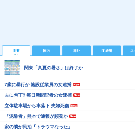
主要
国内
海外
IT 経済
ス
関東「真夏の暑さ」は終了か
7歳に暴行か 施設従業員の女逮捕
夫に包丁? 毎日新聞記者の女逮捕
立体駐車場から車落下 夫婦死傷
「泥酔者」熊本で通報が頻発か
家の隣が民泊「トラウマなった」