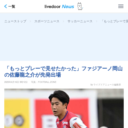
一覧
>
>
>
「もっとプレーで
ニューストップ
スポーツニュース
サッカーニュース
「もっとプレーで見せたかった」ファジアーノ岡山
の佐藤龍之介が先発出場
2025年6月16日 9時12分
写真：FOOTBALL ZONE
by ライブドアニュース編集部