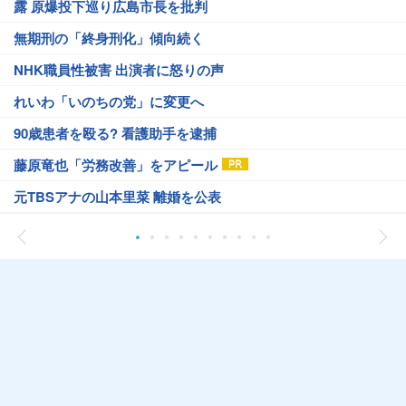
露 原爆投下巡り広島市長を批判
無期刑の「終身刑化」傾向続く
NHK職員性被害 出演者に怒りの声
れいわ「いのちの党」に変更へ
90歳患者を殴る? 看護助手を逮捕
藤原竜也「労務改善」をアピール
元TBSアナの山本里菜 離婚を公表