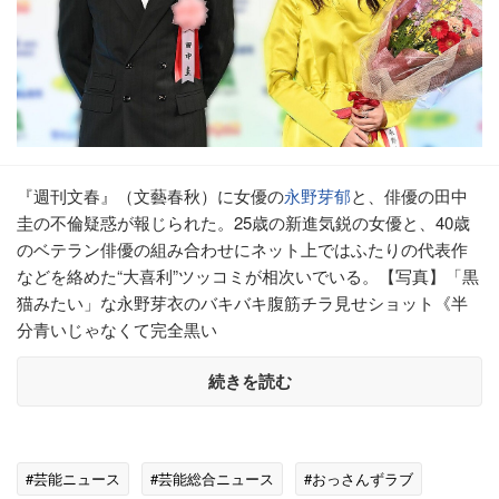
『週刊文春』（文藝春秋）に女優の
永野芽郁
と、俳優の田中
圭の不倫疑惑が報じられた。25歳の新進気鋭の女優と、40歳
のベテラン俳優の組み合わせにネット上ではふたりの代表作
などを絡めた“大喜利”ツッコミが相次いでいる。【写真】「黒
猫みたい」な永野芽衣のバキバキ腹筋チラ見せショット《半
分青いじゃなくて完全黒い
続きを読む
#芸能ニュース
#芸能総合ニュース
#おっさんずラブ