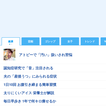
健康
芸能
ゴシップ
女子
トレンド
Y
アトピーで「汚い」扱いされ苦悩
認知症研究で「音」注目される
夫の「産後うつ」にみられる症状
1日10回 お腹引き締まる簡単習慣
太りにくいアイス 栄養士が解説
毎日早歩き 1年で何キロ痩せるか