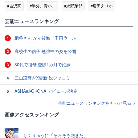
#吉沢亮
#半分、青い。
#永野芽郁
#唐田えりか
#東出昌大
芸能ニュースランキング
桐谷さん がん後悔「千円位」か
1
高校生の信子 勉強中の姿を公開
2
30代で祖母 交際1カ月で妊娠
3
三山凌輝がX更新 総ツッコミ
4
ASHA&KOKONA デビューが決定
5
芸能ニュースランキングをもっと見る
画像アクセスランキング
りくりゅうに「そろそろ飽きた」