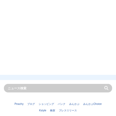
Peachy
ブログ
ショッピング
バンク
みんかぶ
みんかぶChoice
Kstyle
株探
プレスリリース