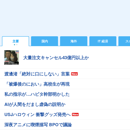
主要
国内
海外
IT 経済
ス
大量注文キャンセル43億円以上か
渡邊渚「絶対に口にしない」言葉
「被爆後のにおい」高校生が再現
私の指示が…ハビタ幹部明かした
AIが人間をだまし虚偽の説明か
USJハロウィン 衝撃グッズ発売へ
深夜アニメに喫煙描写 BPOで議論