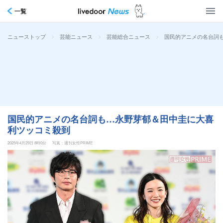
一覧
>
>
>
国民的アニメの名台詞
ニューストップ
芸能ニュース
芸能総合ニュース
国民的アニメの名台詞も…永野芽郁＆田中圭に大喜
利ツッコミ殺到
2025年4月29日 8時0分
写真：週刊女性PRIME