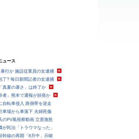
ニュース
に暴行か 施設従業員の女逮捕
包丁? 毎日新聞記者の女逮捕
「真夏の暑さ」は終了か
酔者」熊本で通報が頻発か
に自転車侵入 路側帯を逆走
駐車場から車落下 夫婦死傷
氏のPV風視察動画 立憲激怒
隣が民泊「トラウマなった」
新幹線の再開「8月中」示唆