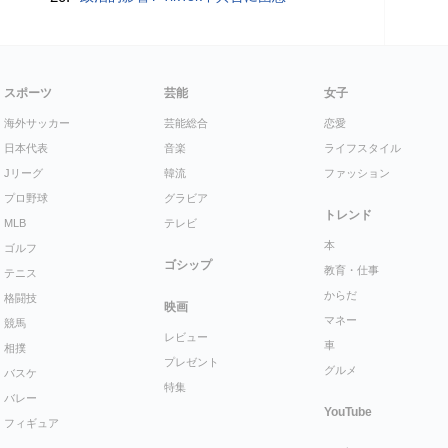
スポーツ
芸能
女子
海外サッカー
芸能総合
恋愛
日本代表
音楽
ライフスタイル
Jリーグ
韓流
ファッション
プロ野球
グラビア
トレンド
MLB
テレビ
本
ゴルフ
ゴシップ
教育・仕事
テニス
からだ
格闘技
映画
マネー
競馬
レビュー
車
相撲
プレゼント
グルメ
バスケ
特集
バレー
YouTube
フィギュア