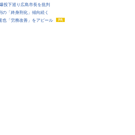
原爆投下巡り広島市長を批判
刑の「終身刑化」傾向続く
竜也「労務改善」をアピール