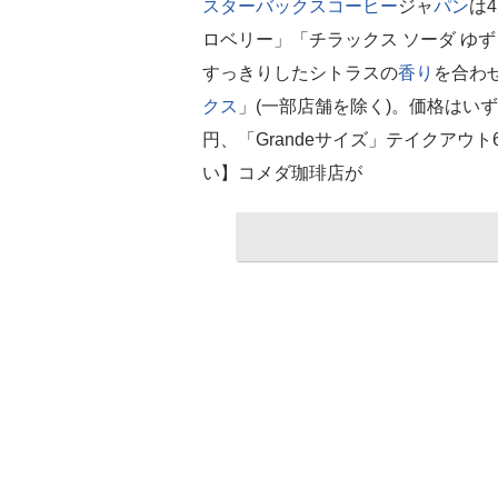
スターバックス
コーヒー
ジャ
パン
は
ロベリー」「チラックス ソーダ ゆ
すっきりしたシトラスの
香り
を合わ
クス
」(一部店舗を除く)。価格はいずれ
円、「Grandeサイズ」テイクアウト
い】コメダ珈琲店が