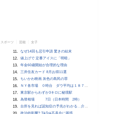
スポーツ
芸能
女子
11.
なぜ14回も忌引申請 驚きの結末
12.
値上げで 定番アイスに「明暗」
13.
年金60歳開始が合理的な理由
14.
三井住友カード 8月お得11選
15.
ちいかわ映画 灰色の島民の罪
16.
ＮＹ各市場 ０時台 ダウ平均は１８７ドル安 ナスダックはプラス圏に浮上
17.
東京駅からわずか3キロに秘境駅
18.
為替相場 7日（日本時間 2時）
19.
台所を見れば認知症の予兆がわかる…介護のプロが断言｢物忘れ｣よりも早く気づける"食卓の異変"
20.
政治的影響? TikTok不具合に困惑