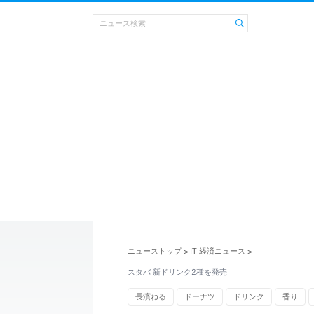
ニューストップ
IT 経済ニュース
>
>
スタバ 新ドリンク2種を発売
長濱ねる
ドーナツ
ドリンク
香り
トレンド