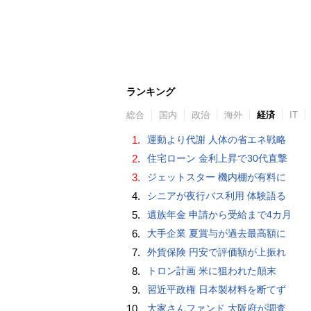
ランキング
総合
国内
政治
海外
経済
IT
1.
運動より代謝 人体の省エネ戦略
2.
住宅ローン 金利上昇で30代直撃
3.
ジェットスター 機内棚が有料に
4.
シニアが夜行バス利用 体験語る
5.
遺族年金 申請から受給まで4カ月
6.
大手企業 夏賞与が過去最高額に
7.
外貨保険 円安で評価額が上振れ
8.
トロン計画 米に狙われた顛末
9.
習近平政権 日本製材料を断てず
10.
大家さんファンド 大阪府が調査