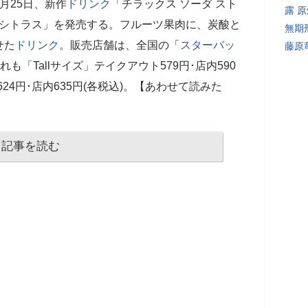
4月25日、新作
ドリンク
「チラックス ソーダ スト
露 
ずシトラス」を発売する。フルーツ果肉に、炭酸と
無期
せた
ドリンク
。販売店舗は、全国の「
スターバッ
藤原
も「Tallサイズ」テイクアウト579円･店内590
624円･店内635円(各税込)。【あわせて読みた
記事を読む