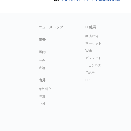
ニューストップ
IT 経済
経済総合
主要
マーケット
Web
国内
ガジェット
社会
ITビジネス
政治
IT総合
海外
PR
海外総合
韓国
中国