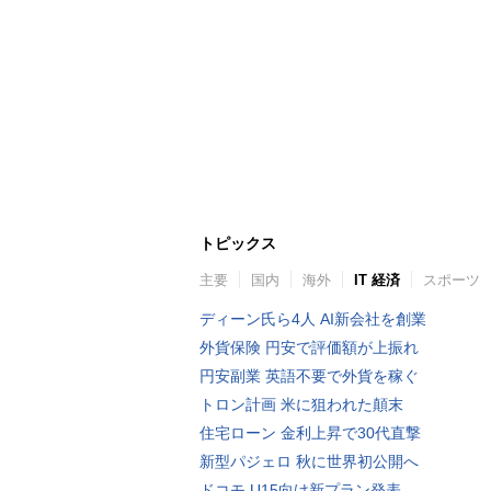
トピックス
主要
国内
海外
IT 経済
スポーツ
ディーン氏ら4人 AI新会社を創業
外貨保険 円安で評価額が上振れ
円安副業 英語不要で外貨を稼ぐ
トロン計画 米に狙われた顛末
住宅ローン 金利上昇で30代直撃
新型パジェロ 秋に世界初公開へ
ドコモ U15向け新プラン発表