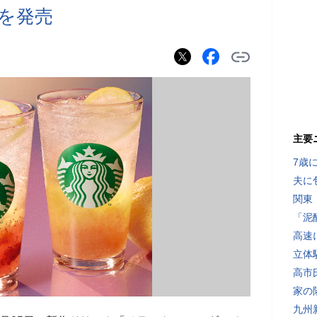
種を発売
主要
7歳
夫に
関東
「泥
高速
立体
高市
家の
九州