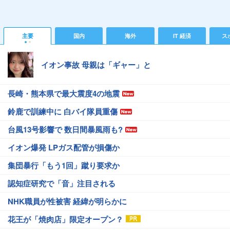
主要
国内
海外
IT 経済
ス
イオン事故 母親は「ギャー」と
長崎・熊本県で最大震度4の地震
鈴鹿で訓練中に 白バイ隊員重傷
台風13号影響で 数日間暴風雨も?
イオン爆発 LPガス配管が損傷か
集団暴行「もう1回」蹴り要求か
認知症研究で「音」注目される
NHK職員が性被害 経緯が明らかに
花王が「焼肉店」限定オープン？