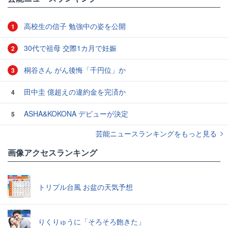
高校生の信子 勉強中の姿を公開
1
30代で祖母 交際1カ月で妊娠
2
桐谷さん がん後悔「千円位」か
3
田中圭 億超えの違約金を完済か
4
ASHA&KOKONA デビューが決定
5
芸能ニュースランキングをもっと見る
画像アクセスランキング
トリプル台風 お盆の天気予想
りくりゅうに「そろそろ飽きた」