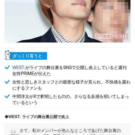
ざっくり言うと
WEST.
がライブの舞台裏をSNSで公開し炎上していると週刊
女性PRIMEが伝えた
女性と思しきスタッフとの親密な様子が見られ、不快感を露わ
にするファンも
中間淳太がXで釈明したものの、さらなる反感を招いてしまっ
ているという
◆WEST. ライブの舞台裏公開で炎上
さて、私やメンバーが色んなところであげた舞台裏の