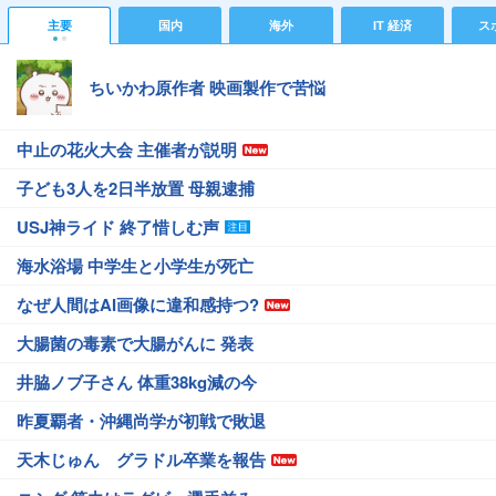
主要
国内
海外
IT 経済
ス
ちいかわ原作者 映画製作で苦悩
中止の花火大会 主催者が説明
子ども3人を2日半放置 母親逮捕
USJ神ライド 終了惜しむ声
海水浴場 中学生と小学生が死亡
なぜ人間はAI画像に違和感持つ?
大腸菌の毒素で大腸がんに 発表
井脇ノブ子さん 体重38kg減の今
昨夏覇者・沖縄尚学が初戦で敗退
天木じゅん グラドル卒業を報告