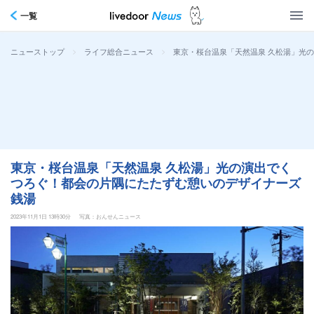
一覧
>
>
東京・桜台温泉「天然温泉 久松湯」光
ニューストップ
ライフ総合ニュース
東京・桜台温泉「天然温泉 久松湯」光の演出でく
つろぐ！都会の片隅にたたずむ憩いのデザイナーズ
銭湯
2023年11月1日 13時30分
写真：おんせんニュース