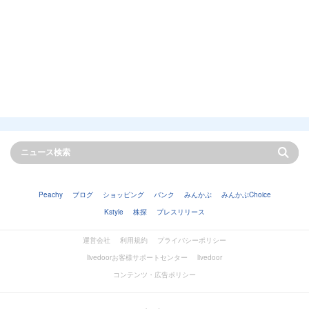
Peachy
ブログ
ショッピング
バンク
みんかぶ
みんかぶChoice
Kstyle
株探
プレスリリース
運営会社
利用規約
プライバシーポリシー
livedoorお客様サポートセンター
livedoor
コンテンツ・広告ポリシー