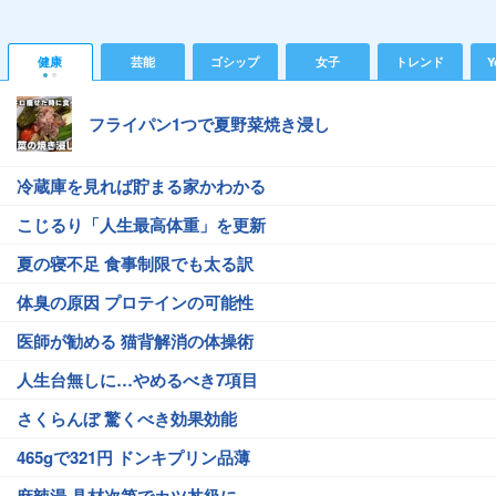
健康
芸能
ゴシップ
女子
トレンド
Y
フライパン1つで夏野菜焼き浸し
冷蔵庫を見れば貯まる家かわかる
こじるり「人生最高体重」を更新
夏の寝不足 食事制限でも太る訳
体臭の原因 プロテインの可能性
医師が勧める 猫背解消の体操術
人生台無しに…やめるべき7項目
さくらんぼ 驚くべき効果効能
465gで321円 ドンキプリン品薄
麻辣湯 具材次第でカツ丼級に