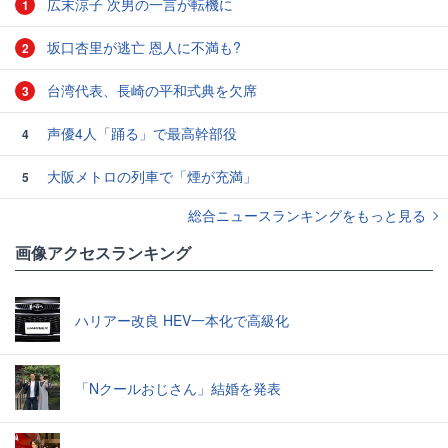
広末涼子 次男の一言が転機に
1
坂口杏里が逃亡 恩人に不満も?
2
台湾代表、長崎の平和式典を欠席
3
声優4人「踊る」で最高幹部役
4
大阪メトロの列車で「煙が充満」
5
総合ニュースランキングをもっと見る
画像アクセスランキング
ハリアー改良 HEV一本化で高級化
「Nクールおじさん」結婚を発表