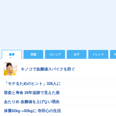
健康
芸能
ゴシップ
女子
トレンド
Y
キノコで血糖値スパイクを防ぐ
「モテるためのヒント」326人に
容姿と寿命 28年追跡で見えた差
あたりめ 血糖値を上げない理由
体重62kg→82kgに 寺田心の生活