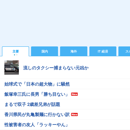
主要
国内
海外
IT 経済
ス
流しのタクシー捕まらない元凶か
始球式で「日本の超大物」に騒然
飯塚幸三氏に長男「勝ち目ない」
まるで双子 2歳差兄弟が話題
香川県民が丸亀製麺に行かない訳
性被害者の友人「ラッキーやん」