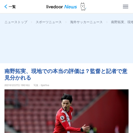
一覧
>
>
>
南野拓実、現
ニューストップ
スポーツニュース
海外サッカーニュース
南野拓実、現地での本当の評価は？監督と記者で意
見分かれる
2021年5月27日 15時18分
写真：Sportiva