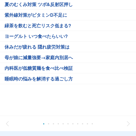
夏のむくみ対策 ツボ&反射区押し
紫外線対策がビタミンD不足に
緑茶を飲むと死亡リスク低まる?
ヨーグルト いつ食べたらいい?
休みだが疲れる 隠れ疲労対策は
母が娘に減量強要→家庭内別居へ
内科医が低糖質麺を食べ比べ検証
睡眠時の悩みを解消する過ごし方