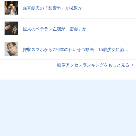
森喜朗氏の「影響力」が減退か
巨人のベテラン左腕が「密会」か
押収スマホから770本のわいせつ動画 15歳少女に酒と薬飲ませ性的暴行か 54歳男を再逮捕 「薬もありますよ」とSNSで誘い出し
画像アクセスランキングをもっと見る