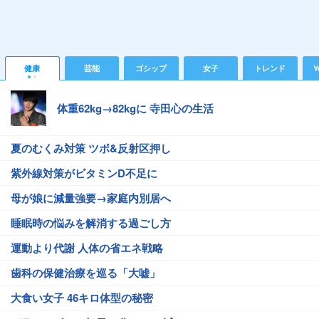
健康
芸能
ゴシップ
女子
トレンド
Y
体重62kg→82kgに 寺田心の生活
夏のむくみ対策 ツボ&反射区押し
紫外線対策がビタミンD不足に
母が娘に減量強要→家庭内別居へ
睡眠時の悩みを解消する過ごし方
運動より代謝 人体の省エネ戦略
歯科の保健治療を巡る「大嘘」
大食い女子 46キロ体型の秘密