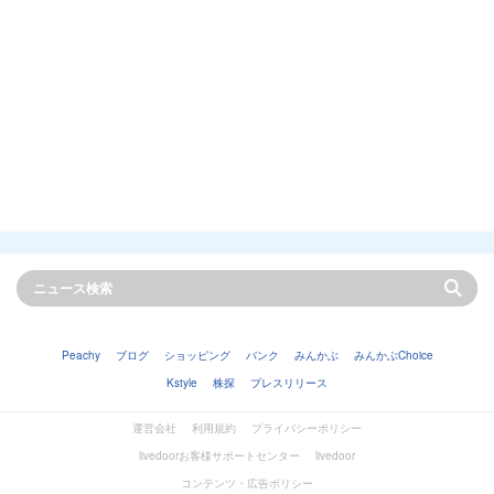
Peachy
ブログ
ショッピング
バンク
みんかぶ
みんかぶChoice
Kstyle
株探
プレスリリース
運営会社
利用規約
プライバシーポリシー
livedoorお客様サポートセンター
livedoor
コンテンツ・広告ポリシー