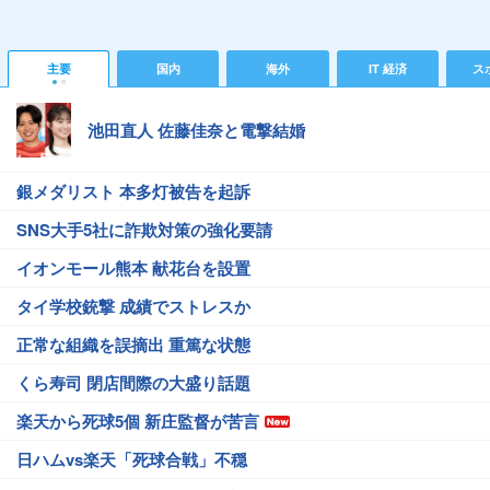
主要
国内
海外
IT 経済
ス
池田直人 佐藤佳奈と電撃結婚
銀メダリスト 本多灯被告を起訴
SNS大手5社に詐欺対策の強化要請
イオンモール熊本 献花台を設置
タイ学校銃撃 成績でストレスか
正常な組織を誤摘出 重篤な状態
くら寿司 閉店間際の大盛り話題
楽天から死球5個 新庄監督が苦言
日ハムvs楽天「死球合戦」不穏