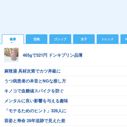
健康
芸能
ゴシップ
女子
トレンド
Y
465gで321円 ドンキプリン品薄
麻辣湯 具材次第でカツ丼級に
うつ病患者の本音とNGな接し方
キノコで血糖値スパイクを防ぐ
メンタルに良い影響を与える趣味
「モテるためのヒント」326人に
容姿と寿命 28年追跡で見えた差