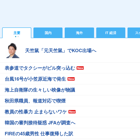
主要
国内
海外
IT 経済
ス
天竺鼠「元天竺鼠」でKOC出場へ
表参道でタクシーがビル突っ込む
台風16号が小笠原近海で発生
海上自衛隊の生々しい映像が物議
秋田県職員、報道対応で喫煙
教員の性暴力 止まらないワケ
韓国の審判接待疑惑 JFAが調査へ
FIREの45歳男性 仕事復帰した訳