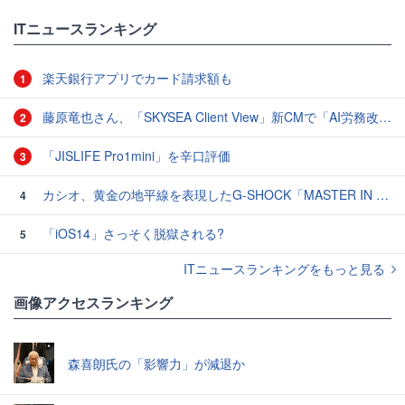
ITニュースランキング
楽天銀行アプリでカード請求額も
1
藤原竜也さん、「SKYSEA Client View」新CMで「AI労務改善」をアピール 働き方をAIが分析したら「すぐに休んで」と言われる？
2
「JISLIFE Pro1mini」を辛口評価
3
カシオ、黄金の地平線を表現したG-SHOCK「MASTER IN HORIZON GOLD」3モデル
4
「iOS14」さっそく脱獄される?
5
ITニュースランキングをもっと見る
画像アクセスランキング
森喜朗氏の「影響力」が減退か