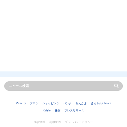
Peachy
ブログ
ショッピング
バンク
みんかぶ
みんかぶChoice
Kstyle
株探
プレスリリース
運営会社
利用規約
プライバシーポリシー