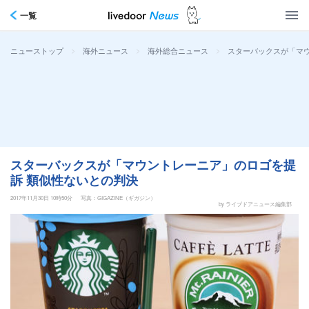
一覧
>
>
>
スターバックスが「マ
ニューストップ
海外ニュース
海外総合ニュース
スターバックスが「マウントレーニア」のロゴを提
訴 類似性ないとの判決
2017年11月30日 10時50分
写真：GIGAZINE（ギガジン）
by ライブドアニュース編集部