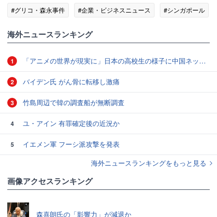
#グリコ・森永事件
#企業・ビジネスニュース
#シンガポール
海外ニュースランキング
「アニメの世界が現実に」日本の高校生の様子に中国ネット「青春」「うらやましい」
1
バイデン氏 がん骨に転移し激痛
2
竹島周辺で韓の調査船が無断調査
3
ユ・アイン 有罪確定後の近況か
4
イエメン軍 フーシ派攻撃を発表
5
海外ニュースランキングをもっと見る
画像アクセスランキング
森喜朗氏の「影響力」が減退か