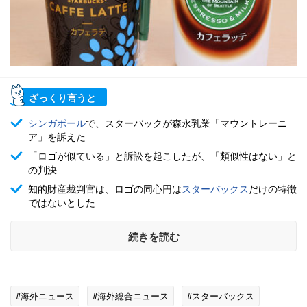
ざっくり言うと
シンガポール
で、スターバックが森永乳業「マウントレーニ
ア」を訴えた
「ロゴが似ている」と訴訟を起こしたが、「類似性はない」と
の判決
知的財産裁判官は、ロゴの同心円は
スターバックス
だけの特徴
ではないとした
続きを読む
#海外ニュース
#海外総合ニュース
#スターバックス