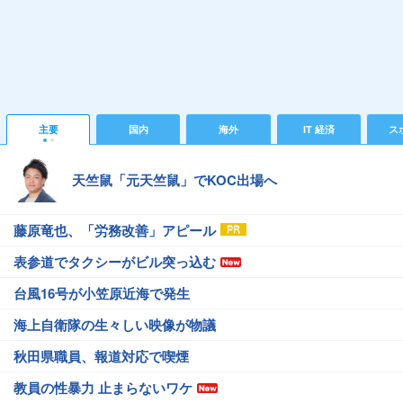
主要
国内
海外
IT 経済
ス
天竺鼠「元天竺鼠」でKOC出場へ
藤原竜也、「労務改善」アピール
表参道でタクシーがビル突っ込む
台風16号が小笠原近海で発生
海上自衛隊の生々しい映像が物議
秋田県職員、報道対応で喫煙
教員の性暴力 止まらないワケ