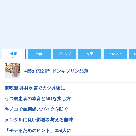
健康
芸能
ゴシップ
女子
トレンド
Y
465gで321円 ドンキプリン品薄
麻辣湯 具材次第でカツ丼級に
うつ病患者の本音とNGな接し方
キノコで血糖値スパイクを防ぐ
メンタルに良い影響を与える趣味
「モテるためのヒント」326人に