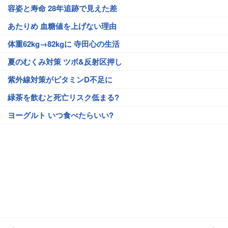
容姿と寿命 28年追跡で見えた差
あたりめ 血糖値を上げない理由
体重62kg→82kgに 寺田心の生活
夏のむくみ対策 ツボ&反射区押し
紫外線対策がビタミンD不足に
緑茶を飲むと死亡リスク低まる?
ヨーグルト いつ食べたらいい?