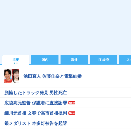
主要
国内
海外
IT 経済
ス
池田直人 佐藤佳奈と電撃結婚
脱輪したトラック発見 男性死亡
広陵高元監督 保護者に直接謝罪
細川元首相 文春で高市首相批判
銀メダリスト 本多灯被告を起訴