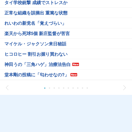
タイ学校銃撃 成績でストレスか
正常な組織を誤摘出 重篤な状態
れいわの新党名「覚えづらい」
楽天から死球5個 新庄監督が苦言
マイケル・ジャクソン来日秘話
ヒコロヒー 割引お握り買わない
神田うの「三角ハゲ」治療法告白
堂本剛の投稿に「匂わせなの?」