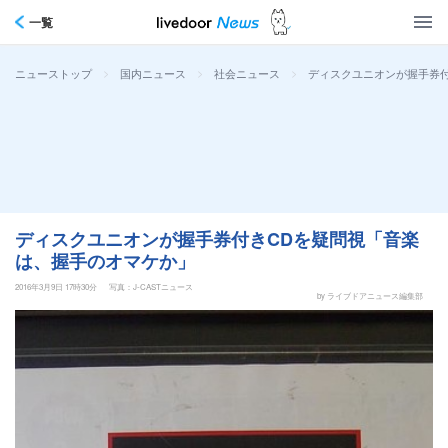
一覧
>
>
>
ディスクユニオンが握手券
ニューストップ
国内ニュース
社会ニュース
ディスクユニオンが握手券付きCDを疑問視「音楽
は、握手のオマケか」
2016年3月9日 17時30分
写真：J-CASTニュース
by ライブドアニュース編集部