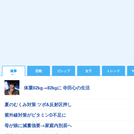
健康
芸能
ゴシップ
女子
トレンド
Y
体重62kg→82kgに 寺田心の生活
夏のむくみ対策 ツボ&反射区押し
紫外線対策がビタミンD不足に
母が娘に減量強要→家庭内別居へ