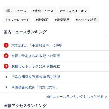
#国内ニュース
#社会ニュース
#ディスクユニオン
#タワーレコード
#音楽CD
#音楽業界
#ネットで話題
国内ニュースランキング
駅で流れた「不適切音声」に声明
1
被爆で子あきらめる 怒った医者
2
脱輪したトラック発見 男性死亡
3
正常な組織を誤摘出 重篤な状態
4
斉藤被告の裁判「同意は異常」
5
国内ニュースランキングをもっと見る
画像アクセスランキング