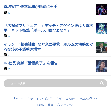
卓球WTT 張本智和が連覇に王手
40
『名探偵プリキュア！』デッチ・アゲイン役は天﨑滉
平 ネット衝撃「ポール、嘘だよな？」
37
イラン “損害補償”など米に要求 ホルムズ海峡めぐ
る交渉の不透明さ増す
34
DJ社長 突然「活動終了」を報告
23
Peachy
ブログ
ショッピング
バンク
みんかぶ
みんかぶChoice
Kstyle
株探
プレスリリース