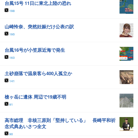
台風15号 11日に東北上陸の恐れ
198
山崎怜奈、突然妊娠だけ公表の訳
195
台風16号が小笠原近海で発生
163
土砂崩落で温泉客ら400人孤立か
141
槍ヶ岳に遺体 周辺で19歳不明
91
高市総理 非核三原則「堅持している」 長崎平和祈
念式典あいさつ全文
90