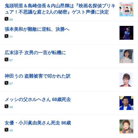
鬼頭明里＆島崎信長＆内山昂輝は『映画名探偵プリキ
ュア！不思議な庭と2人の秘密』ゲスト声優に決定
89
張本美和が難敵に逆転、決勝へ
71
広末涼子 次男の一言が転機に
67
神田うの 盗難被害で叩かれた訳
57
メッシの父ホルヘさん 68歳死去
48
女優・小川眞由美さん死去 86歳
45