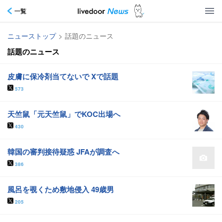
一覧
ニューストップ
>
話題のニュース
話題のニュース
皮膚に保冷剤当てないで Xで話題
573
天竺鼠「元天竺鼠」でKOC出場へ
430
韓国の審判接待疑惑 JFAが調査へ
386
風呂を覗くため敷地侵入 49歳男
205