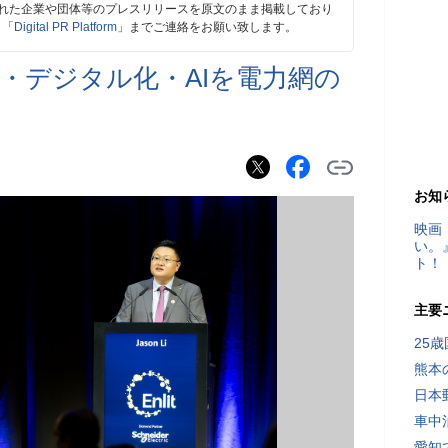
れた企業や団体等のプレスリリースを原文のまま掲載しており
、「
Digital PR Platform
」までご連絡をお願い致します。
・デジタル化・AIを電力網の
お知
映画
い。
ト！
主要
25
熊本
日本
車中
愛知