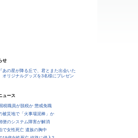
らせ
『あの星が降る丘で、君とまた出会いた
』オリジナルグッズを3名様にプレゼン
ニュース
歳国税職員が脱税か 懲戒免職
の被災地で「火事場泥棒」か
郵便のシステム障害が解消
泊で女性死亡 遺族の胸中
で19歳女性死亡 線路に侵入?