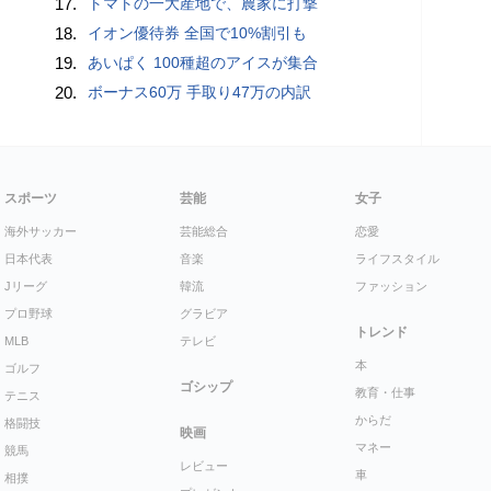
17.
トマトの一大産地で、農家に打撃
18.
イオン優待券 全国で10%割引も
19.
あいぱく 100種超のアイスが集合
20.
ボーナス60万 手取り47万の内訳
スポーツ
芸能
女子
海外サッカー
芸能総合
恋愛
日本代表
音楽
ライフスタイル
Jリーグ
韓流
ファッション
プロ野球
グラビア
トレンド
MLB
テレビ
本
ゴルフ
ゴシップ
教育・仕事
テニス
からだ
格闘技
映画
マネー
競馬
レビュー
車
相撲