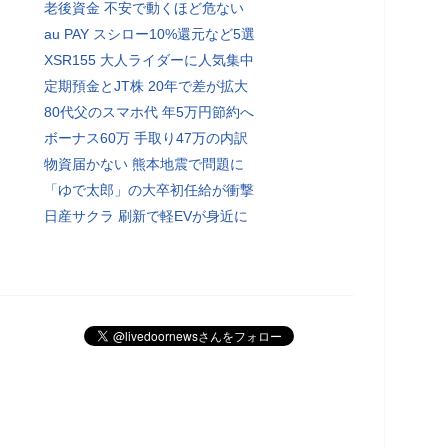
老後資金 不安で動くほど危ない
au PAY スシロー10%還元など5選
XSR155 大人ライダーに人気集中
定期預金とJT株 20年で差が拡大
80代父のスマホ代 年5万円節約へ
ボーナス60万 手取り47万の内訳
物資届かない 熊本地震で問題に
「ゆで太郎」の大卒初任給が衝撃
日産サクラ 刷新で軽EVが身近に