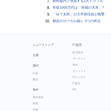
7.
新幹線内で増加する2大トラブル
8.
年収1000万円は「幸福の天井」?
9.
「ゆで太郎」の大卒初任給が衝撃
10.
都会のローカル線に 3つの終点
ニューストップ
IT 経済
経済総合
主要
マーケット
Web
国内
ガジェット
社会
ITビジネス
政治
IT総合
海外
PR
海外総合
韓国
中国