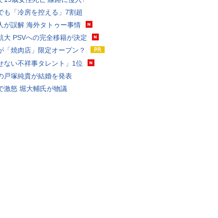
でも「冷房を控える」7割超
人が誤解 海外タトゥー事情
航大 PSVへの完全移籍が決定
が「焼肉店」限定オープン？
せない不祥事タレント」1位
の戸塚純貴が結婚を発表
で激怒 堀大輔氏が物議