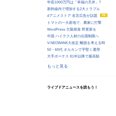
年収1000万円は「幸福の天井」?
新幹線内で増加する2大トラブル
dアニメストア 名言広告が話題
トマトの一大産地で、農家に打撃
WordPress 欠陥発覚 即更新を
中国 ハイテク人材の出国制限へ
V-NEOBANK大改定 離脱を考える時
50・60代 オルカンで手堅く運用
大手ボーナス 81年以降で最高額
もっと見る
ライブドアニュースを読もう！