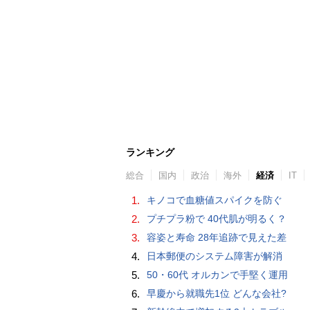
ランキング
総合
国内
政治
海外
経済
IT
1.
キノコで血糖値スパイクを防ぐ
2.
プチプラ粉で 40代肌が明るく？
3.
容姿と寿命 28年追跡で見えた差
4.
日本郵便のシステム障害が解消
5.
50・60代 オルカンで手堅く運用
6.
早慶から就職先1位 どんな会社?