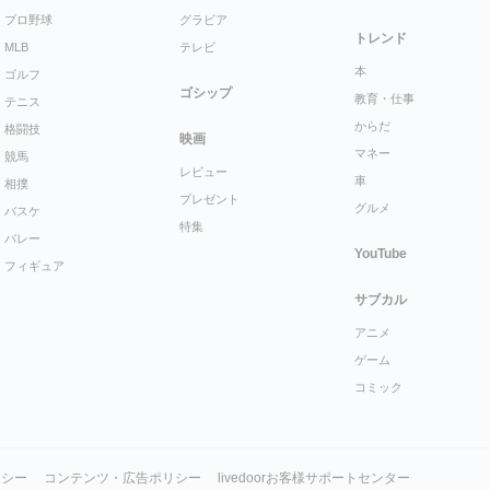
プロ野球
グラビア
トレンド
MLB
テレビ
本
ゴルフ
ゴシップ
教育・仕事
テニス
からだ
格闘技
映画
マネー
競馬
レビュー
車
相撲
プレゼント
グルメ
バスケ
特集
バレー
YouTube
フィギュア
サブカル
アニメ
ゲーム
コミック
リシー
コンテンツ・広告ポリシー
livedoorお客様サポートセンター