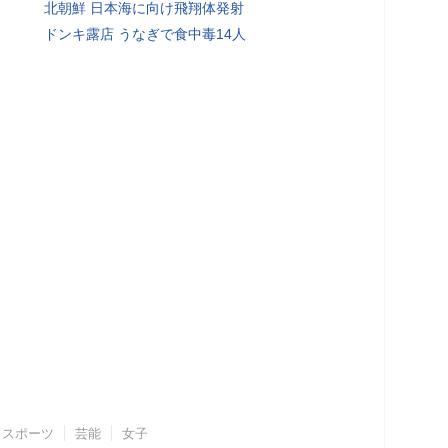
北朝鮮 日本海に向け飛翔体発射
ドンキ露店 うなぎで食中毒14人
スポーツ
芸能
女子