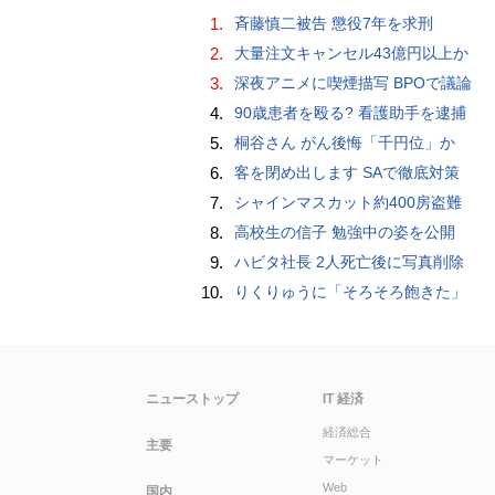
1.
斉藤慎二被告 懲役7年を求刑
2.
大量注文キャンセル43億円以上か
3.
深夜アニメに喫煙描写 BPOで議論
4.
90歳患者を殴る? 看護助手を逮捕
5.
桐谷さん がん後悔「千円位」か
6.
客を閉め出します SAで徹底対策
7.
シャインマスカット約400房盗難
8.
高校生の信子 勉強中の姿を公開
9.
ハビタ社長 2人死亡後に写真削除
10.
りくりゅうに「そろそろ飽きた」
ニューストップ
IT 経済
経済総合
主要
マーケット
Web
国内