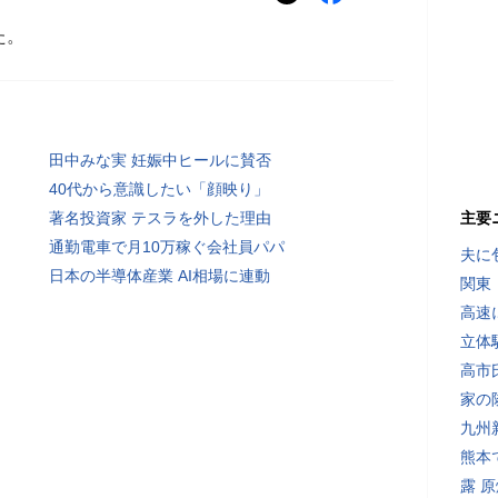
た。
田中みな実 妊娠中ヒールに賛否
40代から意識したい「顔映り」
著名投資家 テスラを外した理由
主要
通勤電車で月10万稼ぐ会社員パパ
夫に
日本の半導体産業 AI相場に連動
関東
高速
立体
高市
家の
九州
熊本
露 