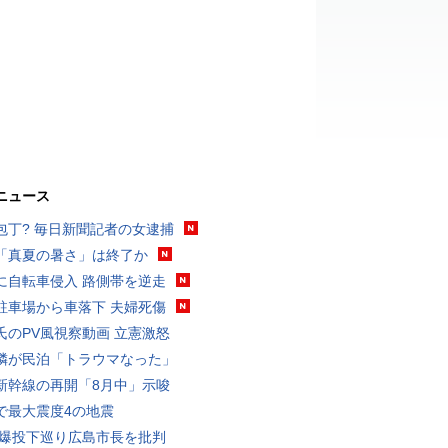
ニュース
包丁? 毎日新聞記者の女逮捕
「真夏の暑さ」は終了か
に自転車侵入 路側帯を逆走
駐車場から車落下 夫婦死傷
氏のPV風視察動画 立憲激怒
隣が民泊「トラウマなった」
新幹線の再開「8月中」示唆
で最大震度4の地震
原爆投下巡り広島市長を批判