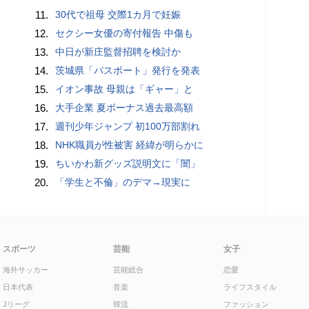
11.
30代で祖母 交際1カ月で妊娠
12.
セクシー女優の寄付報告 中傷も
13.
中日が新庄監督招聘を検討か
14.
茨城県「パスポート」発行を発表
15.
イオン事故 母親は「ギャー」と
16.
大手企業 夏ボーナス過去最高額
17.
週刊少年ジャンプ 初100万部割れ
18.
NHK職員が性被害 経緯が明らかに
19.
ちいかわ新グッズ説明文に「闇」
20.
「学生と不倫」のデマ→現実に
スポーツ
芸能
女子
海外サッカー
芸能総合
恋愛
日本代表
音楽
ライフスタイル
Jリーグ
韓流
ファッション