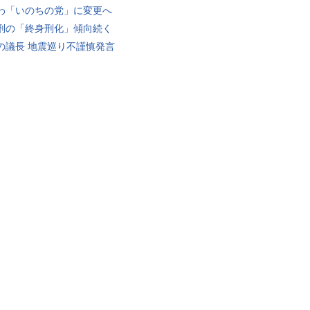
わ「いのちの党」に変更へ
刑の「終身刑化」傾向続く
の議長 地震巡り不謹慎発言