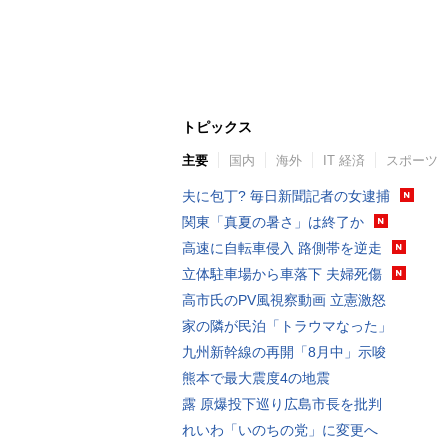
トピックス
主要
国内
海外
IT 経済
スポーツ
夫に包丁? 毎日新聞記者の女逮捕
関東「真夏の暑さ」は終了か
高速に自転車侵入 路側帯を逆走
立体駐車場から車落下 夫婦死傷
高市氏のPV風視察動画 立憲激怒
家の隣が民泊「トラウマなった」
九州新幹線の再開「8月中」示唆
熊本で最大震度4の地震
露 原爆投下巡り広島市長を批判
れいわ「いのちの党」に変更へ