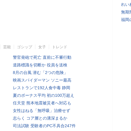
れい
無期
福岡
芸能
ゴシップ
女子
トレンド
警官発砲で死亡 直前に不審行動
道路標識を切断か 役員を送検
8月の台風 潜む「2つの危険」
映画スパイダーマン ソニー最高
レストランで192人食中毒 静岡
夏のボーナス平均 初の100万超え
任天堂 熊本地震被災者へ対応も
女性はねる「無呼吸」治療せず
志らく コア層との溝深まるか
司法試験 受験者のPC不具合247件