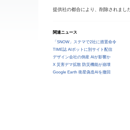
提供社の都合により、削除されまし
関連ニュース
「SNOW」ステマで2社に措置命令
TIME誌 AIボットに別サイト配信
デザイン会社の倒産 AIが影響か
X 災害デマ拡散 防災機能が崩壊
Google Earth 衛星偽造AIを撤回