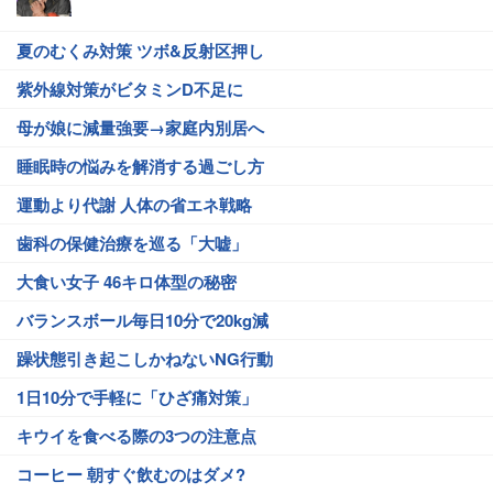
夏のむくみ対策 ツボ&反射区押し
紫外線対策がビタミンD不足に
母が娘に減量強要→家庭内別居へ
睡眠時の悩みを解消する過ごし方
運動より代謝 人体の省エネ戦略
歯科の保健治療を巡る「大嘘」
大食い女子 46キロ体型の秘密
バランスボール毎日10分で20kg減
躁状態引き起こしかねないNG行動
1日10分で手軽に「ひざ痛対策」
キウイを食べる際の3つの注意点
コーヒー 朝すぐ飲むのはダメ?