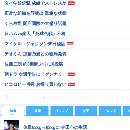
タイ学校銃撃 成績でストレスか
正常な組織を誤摘出 重篤な状態
くら寿司 閉店間際の大盛り話題
日ハムvs楽天「死球合戦」不穏
マイケル・ジャクソン来日秘話
テオくん 加藤乃愛との破局発表
佐藤二朗 約3週間ぶりにX投稿
朝ドラ 次週予告に「ゲンナリ」
ヒコロヒー 割引お握り買わない
健康
芸能
ゴシップ
女子
トレンド
Y
体重62kg→82kgに 寺田心の生活