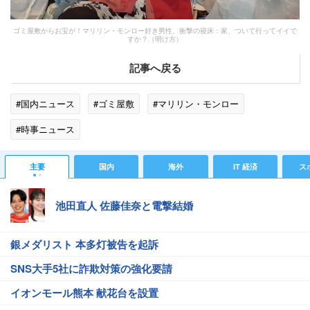
ゴミ屋敷からお宝が！マリリン・モンロー好き男性、衝撃の寝床：家、ついて行ってイイで
すか？（明け方）
記事へ戻る
#国内ニュース
#ゴミ屋敷
#マリリン・モンロー
#時事ニュース
主要
国内
海外
IT 経済
ス
池田直人 佐藤佳奈と電撃結婚
銀メダリスト 本多灯被告を起訴
SNS大手5社に詐欺対策の強化要請
イオンモール熊本 献花台を設置