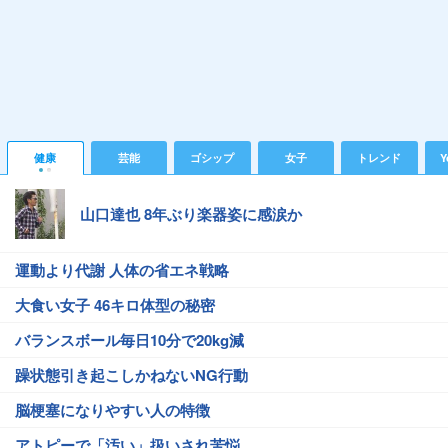
健康
芸能
ゴシップ
女子
トレンド
Y
山口達也 8年ぶり楽器姿に感涙か
運動より代謝 人体の省エネ戦略
大食い女子 46キロ体型の秘密
バランスボール毎日10分で20kg減
躁状態引き起こしかねないNG行動
脳梗塞になりやすい人の特徴
アトピーで「汚い」扱いされ苦悩