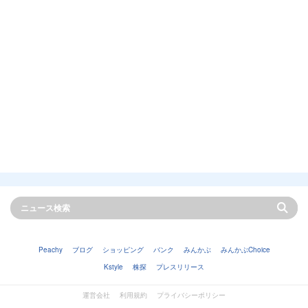
Peachy
ブログ
ショッピング
バンク
みんかぶ
みんかぶChoice
Kstyle
株探
プレスリリース
運営会社
利用規約
プライバシーポリシー