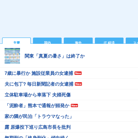
主要
国内
海外
IT 経済
ス
関東「真夏の暑さ」は終了か
7歳に暴行か 施設従業員の女逮捕
夫に包丁? 毎日新聞記者の女逮捕
立体駐車場から車落下 夫婦死傷
「泥酔者」熊本で通報が頻発か
家の隣が民泊「トラウマなった」
露 原爆投下巡り広島市長を批判
無期刑の「終身刑化」傾向続く