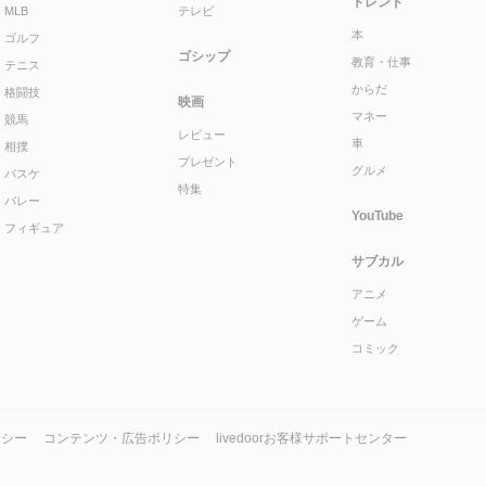
トレンド
MLB
テレビ
本
ゴルフ
ゴシップ
教育・仕事
テニス
からだ
格闘技
映画
マネー
競馬
レビュー
車
相撲
プレゼント
グルメ
バスケ
特集
バレー
YouTube
フィギュア
サブカル
アニメ
ゲーム
コミック
リシー
コンテンツ・広告ポリシー
livedoorお客様サポートセンター