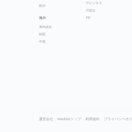
ITビジネス
政治
IT総合
海外
PR
海外総合
韓国
中国
運営会社
livedoorトップ
利用規約
プライバシーポ