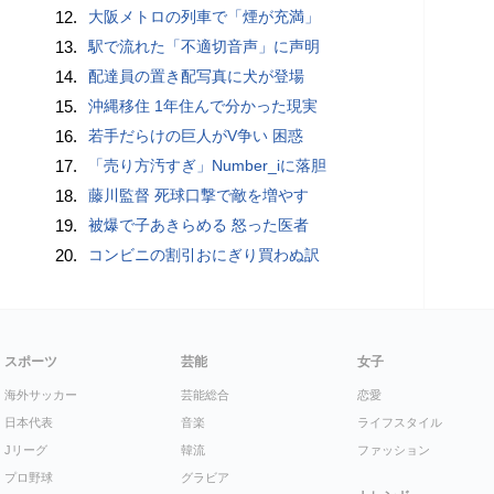
12.
大阪メトロの列車で「煙が充満」
13.
駅で流れた「不適切音声」に声明
14.
配達員の置き配写真に犬が登場
15.
沖縄移住 1年住んで分かった現実
16.
若手だらけの巨人がV争い 困惑
17.
「売り方汚すぎ」Number_iに落胆
18.
藤川監督 死球口撃で敵を増やす
19.
被爆で子あきらめる 怒った医者
20.
コンビニの割引おにぎり買わぬ訳
スポーツ
芸能
女子
海外サッカー
芸能総合
恋愛
日本代表
音楽
ライフスタイル
Jリーグ
韓流
ファッション
プロ野球
グラビア