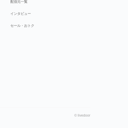
配信元一覧
インタビュー
セール・おトク
©
livedoor