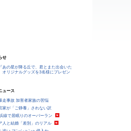
らせ
『あの星が降る丘で、君とまた出会いた
』オリジナルグッズを3名様にプレゼン
ニュース
暴走事故 加害者家族の苦悩
宮家が「ご静養」されない訳
横浜線で居眠りのオーバーラン
ア人と結婚「差別」のリアル
も追い マンションへ侵入か