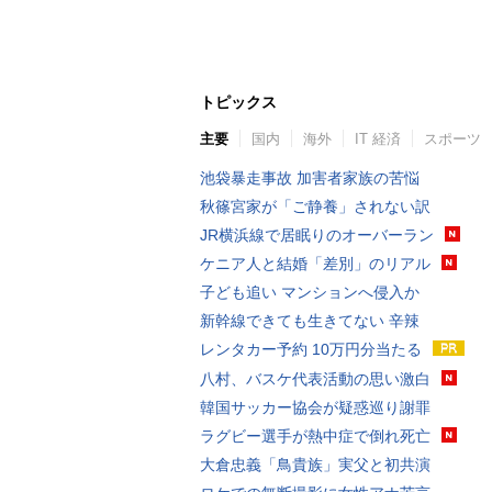
トピックス
主要
国内
海外
IT 経済
スポーツ
池袋暴走事故 加害者家族の苦悩
秋篠宮家が「ご静養」されない訳
JR横浜線で居眠りのオーバーラン
ケニア人と結婚「差別」のリアル
子ども追い マンションへ侵入か
新幹線できても生きてない 辛辣
レンタカー予約 10万円分当たる
八村、バスケ代表活動の思い激白
韓国サッカー協会が疑惑巡り謝罪
ラグビー選手が熱中症で倒れ死亡
大倉忠義「鳥貴族」実父と初共演