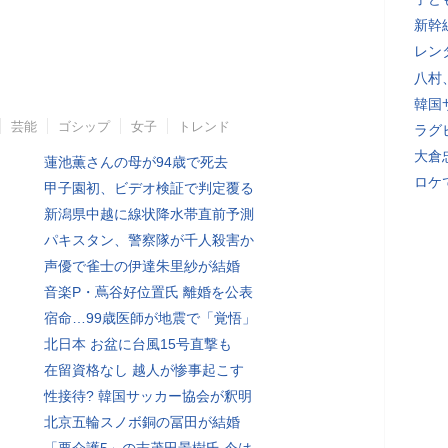
新幹
レン
八村
韓国
芸能
ゴシップ
女子
トレンド
ラグ
大倉
蓮池薫さんの母が94歳で死去
ロケ
甲子園初、ビデオ検証で判定覆る
新潟県中越に線状降水帯直前予測
パキスタン、警察隊が千人殺害か
声優で雀士の伊達朱里紗が結婚
音楽P・蔦谷好位置氏 離婚を公表
宿命…99歳医師が地震で「覚悟」
北日本 お盆に台風15号直撃も
在留資格なし 越人が惨事起こす
性接待? 韓国サッカー協会が釈明
北京五輪スノボ銅の冨田が結婚