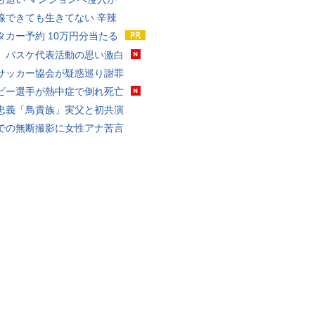
線できても生きてない 辛辣
タカー予約 10万円分当たる
、バスケ代表活動の思い激白
サッカー協会が疑惑巡り謝罪
ビー選手が熱中症で倒れ死亡
忠義「鳥貴族」実父と初共演
での無断撮影に女性アナ苦言