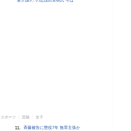
「要介護5」の志茂田景樹氏 今は
スポーツ
芸能
女子
11.
斉藤被告に懲役7年 無罪主張か