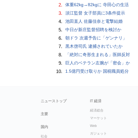
2.
体重62kg→82kgに 寺田心の生活
3.
須江監督 女子部員に3条件提示
4.
池田直人 佐藤佳奈と電撃結婚
5.
中日が新庄監督招聘を検討か
6.
朝ドラ 次週予告に「ゲンナリ」
7.
黒木啓司氏 逮捕されていたか
8.
「絶対に奇形生まれる」医師反対
9.
巨人のベテラン左腕が「密会」か
10.
1.5億円受け取りか 国税職員処分
ニューストップ
IT 経済
経済総合
主要
マーケット
Web
国内
ガジェット
社会