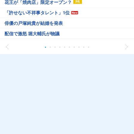
花王が「焼肉店」限定オープン？
「許せない不祥事タレント」1位
俳優の戸塚純貴が結婚を発表
配信で激怒 堀大輔氏が物議