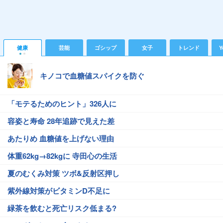
健康
芸能
ゴシップ
女子
トレンド
Y
キノコで血糖値スパイクを防ぐ
「モテるためのヒント」326人に
容姿と寿命 28年追跡で見えた差
あたりめ 血糖値を上げない理由
体重62kg→82kgに 寺田心の生活
夏のむくみ対策 ツボ&反射区押し
紫外線対策がビタミンD不足に
緑茶を飲むと死亡リスク低まる?