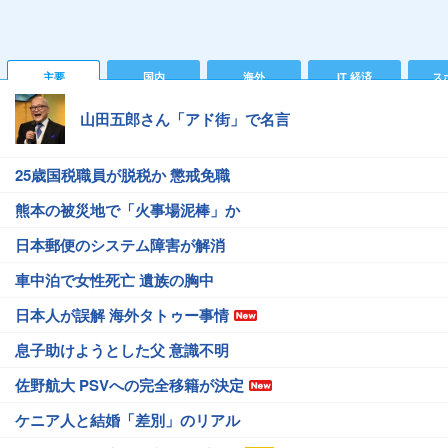
主要
国内
海外
IT 経済
ス
山田五郎さん「アド街」で名言
25歳国税職員が脱税か 懲戒免職
熊本の被災地で「火事場泥棒」か
日本郵便のシステム障害が解消
車中泊で女性死亡 遺族の胸中
日本人が誤解 海外タトゥー事情
息子助けようとした父 意識不明
佐野航大 PSVへの完全移籍が決定
ケニア人と結婚「差別」のリアル