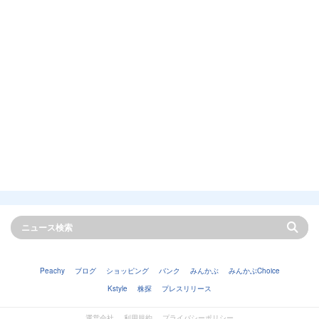
Peachy
ブログ
ショッピング
バンク
みんかぶ
みんかぶChoice
Kstyle
株探
プレスリリース
運営会社
利用規約
プライバシーポリシー