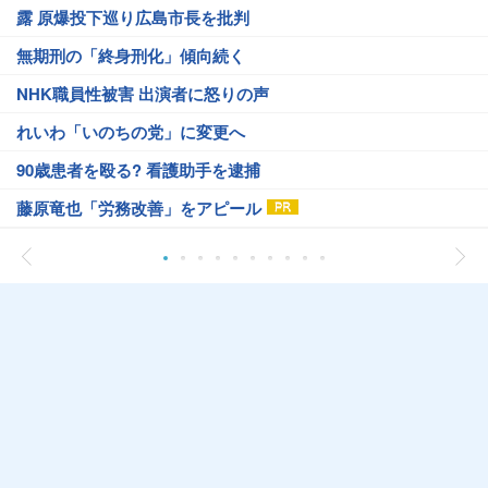
露 原爆投下巡り広島市長を批判
無期刑の「終身刑化」傾向続く
NHK職員性被害 出演者に怒りの声
れいわ「いのちの党」に変更へ
90歳患者を殴る? 看護助手を逮捕
藤原竜也「労務改善」をアピール