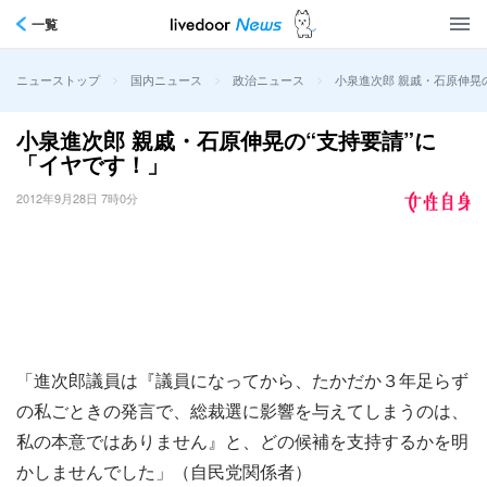
一覧
>
>
>
小泉進次郎 親戚・石原伸晃
ニューストップ
国内ニュース
政治ニュース
小泉進次郎 親戚・石原伸晃の“支持要請”に
「イヤです！」
2012年9月28日 7時0分
「進次郎議員は『議員になってから、たかだか３年足らず
の私ごときの発言で、総裁選に影響を与えてしまうのは、
私の本意ではありません』と、どの候補を支持するかを明
かしませんでした」（自民党関係者）