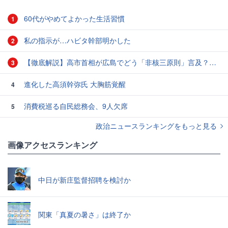
60代がやめてよかった生活習慣
1
私の指示が…ハビタ幹部明かした
2
【徹底解説】高市首相が広島でどう「非核三原則」言及？現状にとどめ将来は明言せず 著書では「邪魔になる」と主張
3
進化した高須幹弥氏 大胸筋覚醒
4
消費税巡る自民総務会、9人欠席
5
政治ニュースランキングをもっと見る
画像アクセスランキング
中日が新庄監督招聘を検討か
関東「真夏の暑さ」は終了か