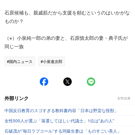
石原候補も、親戚筋だから支援を頼むというのはいかがな
ものか？
（※）小泉純一郎の弟の妻と、石原慎太郎の妻・典子氏が
同じ一族
#国内ニュース
#小泉進次郎
外部リンク
女性自身
中国反日教育のスゴすぎる教科書内容「日本は野蛮な怪獣」
女性500人が選ぶ「落選してほしい代議士」1位は"あの人"
石破茂が”毎日ラブコール”する同級生妻は「ものすごい美人」