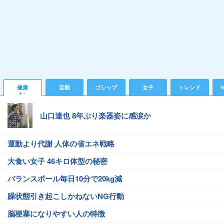
健康
芸能
ゴシップ
女子
トレンド
Y
山口達也 8年ぶり楽器姿に感涙か
運動より代謝 人体の省エネ戦略
大食い女子 46キロ体型の秘密
バランスボール毎日10分で20kg減
躁状態引き起こしかねないNG行動
脳梗塞になりやすい人の特徴