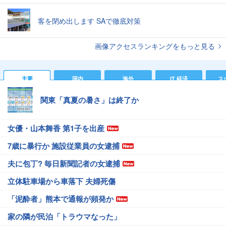
客を閉め出します SAで徹底対策
画像アクセスランキングをもっと見る
主要
国内
海外
IT 経済
ス
関東「真夏の暑さ」は終了か
女優・山本舞香 第1子を出産
7歳に暴行か 施設従業員の女逮捕
夫に包丁? 毎日新聞記者の女逮捕
立体駐車場から車落下 夫婦死傷
「泥酔者」熊本で通報が頻発か
家の隣が民泊「トラウマなった」