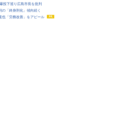
原爆投下巡り広島市長を批判
刑の「終身刑化」傾向続く
竜也「労務改善」をアピール