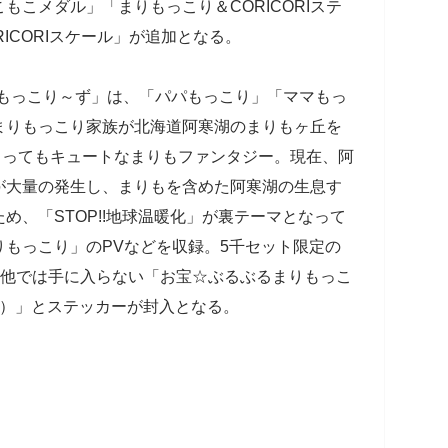
こもこメダル」「まりもっこり＆CORICORIステ
ICORIスケール」が追加となる。
りもっこり～ず」は、「パパもっこり」「ママもっ
まりもっこり家族が北海道阿寒湖のまりもヶ丘を
とってもキュートなまりもファンタジー。現在、阿
が大量の発生し、まりもを含めた阿寒湖の生息す
め、「STOP!!地球温暖化」が裏テーマとなって
もっこり」のPVなどを収録。5千セット限定の
は、他では手に入らない「お宝☆ぶるぶるまりもっこ
r.）」とステッカーが封入となる。