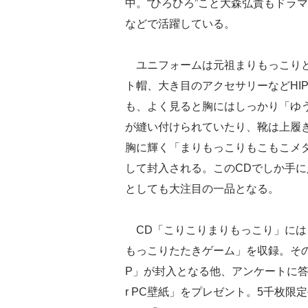
中。“ひろひろ”こと大森弘貴もドラ
などで活躍している。
ユニフォームは元祖まりもっこりと
ト帽、大き目のアクセサリーなどHI
も、よく見ると胸にはしっかり「ゆ
が縫い付けられていたり、靴は上履
胸に輝く「まりもっこりもこもこメダ
して封入される。このCDでしか手
としても大注目の一品となる。
CD「こりこりまりもっこり」には
もっこりたたきゲーム」を収録。そ
P」が封入となる他、アンケートに答
r PC壁紙」をプレゼント。5千枚