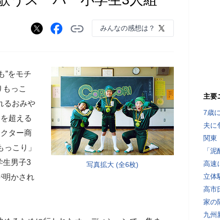
みんなの感想は？
も”をモチ
りもっこ
主要
れるおみや
7歳
個を超える
夫に
ラクター商
関東
もっこり」
「泥
学生男子3
高速
写真拡大 (全6枚)
立体
が明かされ
高市
家の
九州