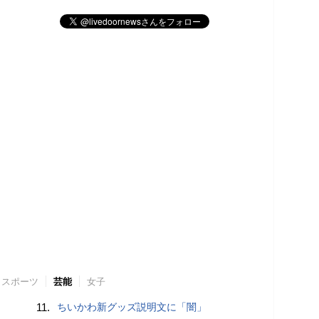
スポーツ
芸能
女子
11.
ちいかわ新グッズ説明文に「闇」