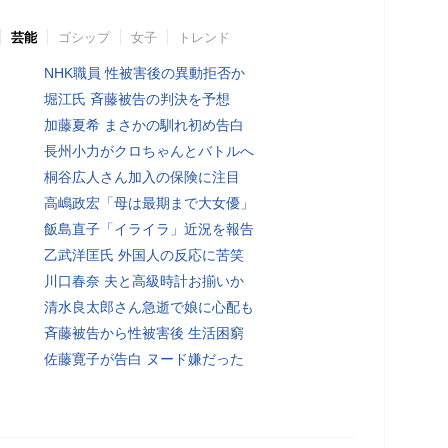
芸能
ゴシップ
女子
トレンド
NHK職員 性被害後の異動拒否か
堀江氏 斉藤被告の判決を予想
加藤夏希 まさかの馴れ初め告白
長州小力がクロちゃんとバトルへ
桐谷広人さん加入の保険に注目
高嶋政宏「母は最期まで大女優」
飯島直子「イライラ」近況を報告
乙武洋匡氏 外国人の反応に苦笑
川口春奈 夫と高級時計お揃いか
清水良太郎さん急逝で娘に心配も
斉藤被告から性被害後 生活困窮
佐藤寛子が告白 ヌード嫌だった