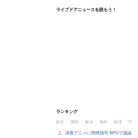
ライブドアニュースを読もう！
ランキング
総合
国内
政治
海外
経済
IT
1.
深夜アニメに喫煙描写 BPOで議論