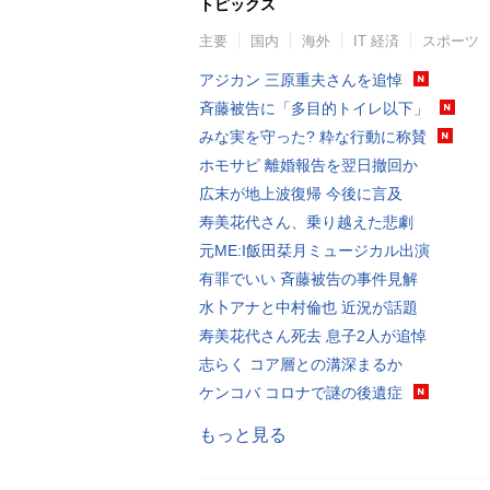
トピックス
主要
国内
海外
IT 経済
スポーツ
アジカン 三原重夫さんを追悼
斉藤被告に「多目的トイレ以下」
みな実を守った? 粋な行動に称賛
ホモサピ 離婚報告を翌日撤回か
広末が地上波復帰 今後に言及
寿美花代さん、乗り越えた悲劇
元ME:I飯田栞月ミュージカル出演
有罪でいい 斉藤被告の事件見解
水卜アナと中村倫也 近況が話題
寿美花代さん死去 息子2人が追悼
志らく コア層との溝深まるか
ケンコバ コロナで謎の後遺症
もっと見る