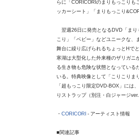
らに「CORICORIのまりもっこりも
ッカーシート」「まりもっこり&COR
翌週26日に発売となるDVD「ま
こり」「ベビー」などユニークな、
舞台に繰り広げられるちょっとHで
寒湖は大型化した外来種のザリガニ
る生き物も危険な状態となっているた
いる。特典映像として「こりこりまり
「超もっこり限定DVD-BOX」に
りストラップ（別注・白ジャージve
・
CORICORI
- アーティスト情報
■関連記事