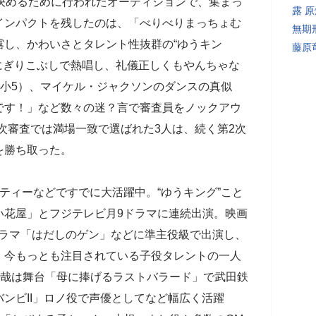
決めるために行われたオーディションで、集まっ
露 
インパクトを残したのは、「べりべりまっちょむ
無期
露し、かわいさとタレント性抜群の“ゆうキン
藤原
にぎりこぶしで熱唱し、礼儀正しくもやんちゃな
（小5）、マイケル・ジャクソンのダンスの真似
です！」など数々の迷？言で審査員をノックアウ
1次審査では満場一致で選ばれた3人は、続く第2次
を勝ち取った。
ティーなどですでに大活躍中。“ゆうキング”こと
い花屋」とフジテレビ月9ドラマに連続出演。映画
やドラマ「はだしのゲン」などに準主役級で出演し、
。今もっとも注目されている子役タレントの一人
拓哉は舞台「母に捧げるラストバラード」で武田鉄
ンビII」ロノ役で声優としてなど幅広く活躍