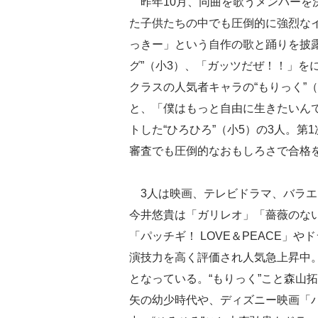
昨年10月、同曲を歌うメンバーを
た子供たちの中でも圧倒的に強烈な
っきー」という自作の歌と踊りを披
グ”（小3）、「ガッツだぜ！！」を
クラスの人気者キャラの“もりっく”
と、「僕はもっと自由に生きたいん
トした“ひろひろ”（小5）の3人。第
審査でも圧倒的なおもしろさで合格
3人は映画、テレビドラマ、バラエ
今井悠貴は「ガリレオ」「薔薇のな
「パッチギ！ LOVE＆PEACE」
演技力を高く評価され人気急上昇中
となっている。“もりっく”こと森山
矢の幼少時代や、ディズニー映画「バ