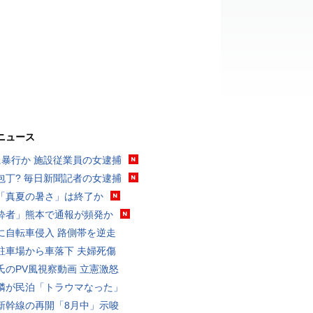
ニュース
に暴行か 施設従業員の女逮捕
包丁? 毎日新聞記者の女逮捕
「真夏の暑さ」は終了か
酔者」熊本で通報が頻発か
に自転車侵入 路側帯を逆走
駐車場から車落下 夫婦死傷
氏のPV風視察動画 立憲激怒
隣が民泊「トラウマなった」
新幹線の再開「8月中」示唆