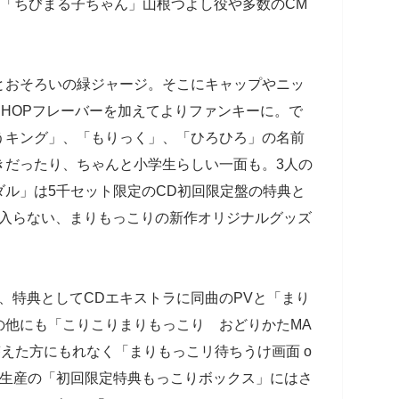
マ「ちびまる子ちゃん」山根つよし役や多数のCM
おそろいの緑ジャージ。そこにキャップやニッ
PHOPフレーバーを加えてよりファンキーに。で
うキング」、「もりっく」、「ひろひろ」の名前
きだったり、ちゃんと小学生らしい一面も。3人の
ル」は5千セット限定のCD初回限定盤の特典と
に入らない、まりもっこりの新作オリジナルグッズ
、特典としてCDエキストラに同曲のPVと「まり
の他にも「こりこりまりもっこり おどりかたMA
えた方にもれなく「まりもっこリ待ちうけ画面 o
限定生産の「初回限定特典もっこりボックス」にはさ