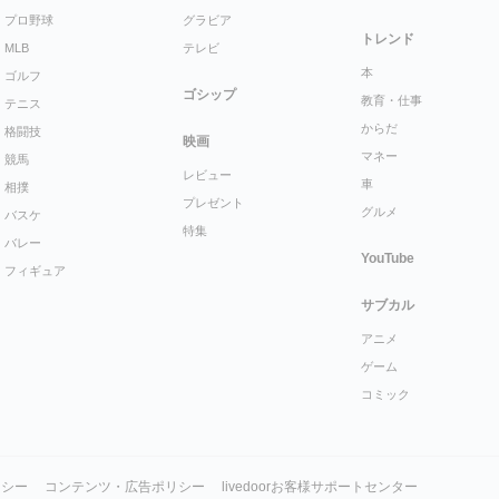
プロ野球
グラビア
トレンド
MLB
テレビ
本
ゴルフ
ゴシップ
教育・仕事
テニス
からだ
格闘技
映画
マネー
競馬
レビュー
車
相撲
プレゼント
グルメ
バスケ
特集
バレー
YouTube
フィギュア
サブカル
アニメ
ゲーム
コミック
リシー
コンテンツ・広告ポリシー
livedoorお客様サポートセンター