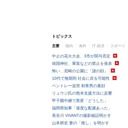
トピックス
主要
国内
海外
IT 経済
スポーツ
中止の花火大会、3市が関与否定
靖国神社、軍装などの禁止を発表
怖い…尼崎の公園に「謎の顔」
10代で無期刑 社会に戻る可能性
ベントレー追突 刺青男の素顔
リュウジ氏の熊本支援方法に反響
甲子園中継で異変「どうした」
福岡県知事「過度な配慮あった」
長谷川 VIVANTの撮影秘話明かす
山本耕史 妻の「推し」を明かす