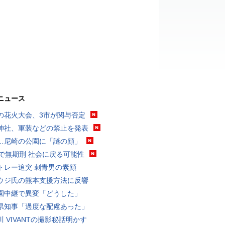
ニュース
の花火大会、3市が関与否定
神社、軍装などの禁止を発表
…尼崎の公園に「謎の顔」
代で無期刑 社会に戻る可能性
トレー追突 刺青男の素顔
ウジ氏の熊本支援方法に反響
園中継で異変「どうした」
県知事「過度な配慮あった」
川 VIVANTの撮影秘話明かす