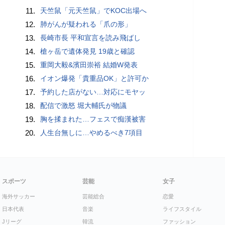
11.
天竺鼠「元天竺鼠」でKOC出場へ
12.
肺がんが疑われる「爪の形」
13.
長崎市長 平和宣言を読み飛ばし
14.
槍ヶ岳で遺体発見 19歳と確認
15.
重岡大毅&濱田崇裕 結婚W発表
16.
イオン爆発「貴重品OK」と許可か
17.
予約した店がない…対応にモヤッ
18.
配信で激怒 堀大輔氏が物議
19.
胸を揉まれた…フェスで痴漢被害
20.
人生台無しに…やめるべき7項目
スポーツ
芸能
女子
海外サッカー
芸能総合
恋愛
日本代表
音楽
ライフスタイル
Jリーグ
韓流
ファッション