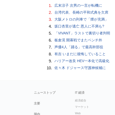
1.
広末涼子 次男の一言が転機に
2.
台湾代表、長崎の平和式典を欠席
3.
大阪メトロの列車で「煙が充満」
4.
坂口杏里が逃亡 恩人に不満も?
5.
「VIVANT」ラストで裏切り者判明
6.
板倉滉 開幕戦でまたベンチ外
7.
声優4人「踊る」で最高幹部役
8.
有吉 いまだに後悔していること
9.
ハリアー改良 HEV一本化で高級化
10.
佐々木 ドジャース守護神候補に
ニューストップ
IT 経済
経済総合
主要
マーケット
Web
国内