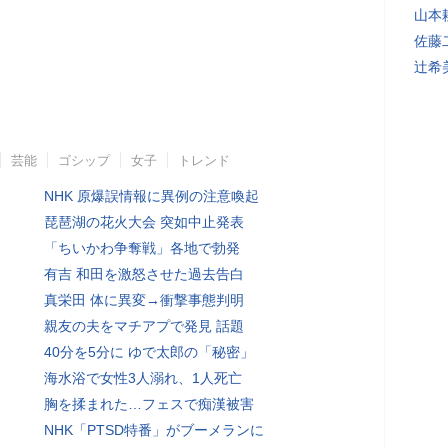
山本
佐藤
辻希
芸能
ゴシップ
女子
トレンド
NHK 原爆誤情報に異例の注意喚起
琵琶湖の花火大会 突如中止発表
「ちいかわ争奪戦」各地で勃発
有吉 和田を激怒させた過去告白
真栄田 体に異変→衝撃事態判明
親友の夫をマチアプで発見 話題
40分を5分に ゆで太郎の「秘密」
海水浴で女性3人溺れ、1人死亡
胸を揉まれた…フェスで痴漢被害
NHK「PTSD特番」がブーメランに