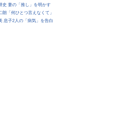
耕史 妻の「推し」を明かす
二朗「何ひとつ言えなくて」
美 息子2人の「病気」を告白