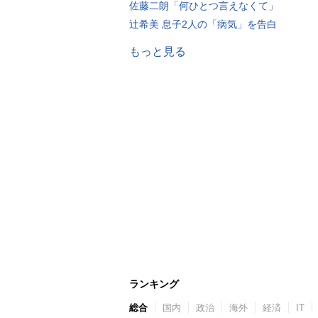
佐藤二朗「何ひとつ言えなくて」
辻希美 息子2人の「病気」を告白
もっと見る
ランキング
総合
国内
政治
海外
経済
IT