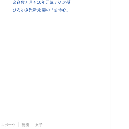
余命数カ月も10年元気 がんの謎
ひろゆき氏新党 妻の「恐怖心」
スポーツ
芸能
女子