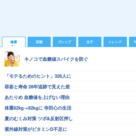
健康
芸能
ゴシップ
女子
トレンド
Y
キノコで血糖値スパイクを防ぐ
「モテるためのヒント」326人に
容姿と寿命 28年追跡で見えた差
あたりめ 血糖値を上げない理由
体重62kg→82kgに 寺田心の生活
夏のむくみ対策 ツボ&反射区押し
紫外線対策がビタミンD不足に