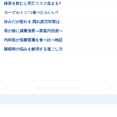
緑茶を飲むと死亡リスク低まる?
ヨーグルト いつ食べたらいい?
休みだが疲れる 隠れ疲労対策は
母が娘に減量強要→家庭内別居へ
内科医が低糖質麺を食べ比べ検証
睡眠時の悩みを解消する過ごし方