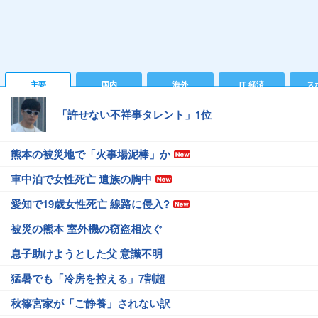
主要
国内
海外
IT 経済
ス
「許せない不祥事タレント」1位
熊本の被災地で「火事場泥棒」か
車中泊で女性死亡 遺族の胸中
愛知で19歳女性死亡 線路に侵入?
被災の熊本 室外機の窃盗相次ぐ
息子助けようとした父 意識不明
猛暑でも「冷房を控える」7割超
秋篠宮家が「ご静養」されない訳