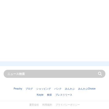
Peachy
ブログ
ショッピング
バンク
みんかぶ
みんかぶChoice
Kstyle
株探
プレスリリース
運営会社
利用規約
プライバシーポリシー