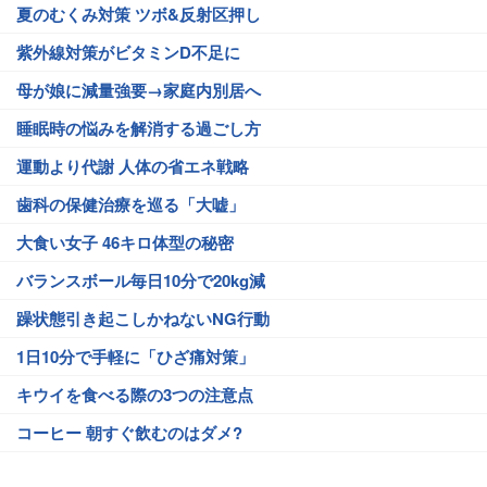
夏のむくみ対策 ツボ&反射区押し
紫外線対策がビタミンD不足に
母が娘に減量強要→家庭内別居へ
睡眠時の悩みを解消する過ごし方
運動より代謝 人体の省エネ戦略
歯科の保健治療を巡る「大嘘」
大食い女子 46キロ体型の秘密
バランスボール毎日10分で20kg減
躁状態引き起こしかねないNG行動
1日10分で手軽に「ひざ痛対策」
キウイを食べる際の3つの注意点
コーヒー 朝すぐ飲むのはダメ?