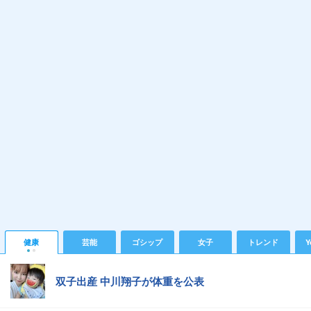
健康
芸能
ゴシップ
女子
トレンド
Y
双子出産 中川翔子が体重を公表