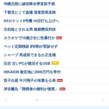
沖縄北部に線状降水帯直前予測
下着見たくて盗撮 巡査部長送検
H3ロケット9号機 10日打ち上げへ
主犯格とされる男 無期懲役判決
カラオケで15歳少女に性暴行か
ペット定期検診 約6割が受診せず
シャープ 再成長できるか正念場
注目 古いPCが復活するUSB
HIKAKIN 被災地に2000万円を寄付
双子出産 中川翔子が体重を公表
岸谷蘭丸「喫煙者の権利が侵害」