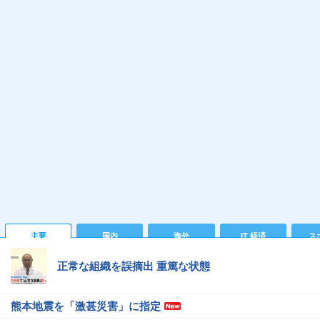
主要
国内
海外
IT 経済
ス
正常な組織を誤摘出 重篤な状態
熊本地震を「激甚災害」に指定