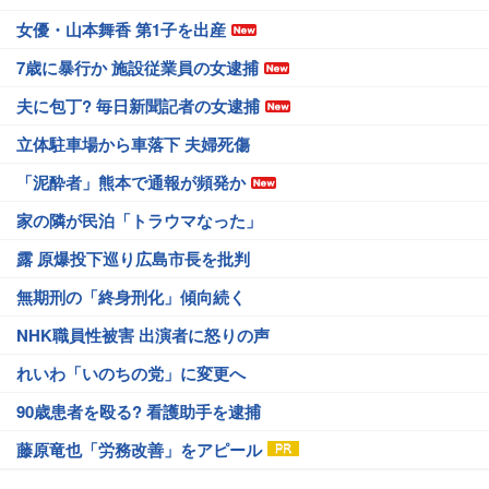
女優・山本舞香 第1子を出産
7歳に暴行か 施設従業員の女逮捕
夫に包丁? 毎日新聞記者の女逮捕
立体駐車場から車落下 夫婦死傷
「泥酔者」熊本で通報が頻発か
家の隣が民泊「トラウマなった」
露 原爆投下巡り広島市長を批判
無期刑の「終身刑化」傾向続く
NHK職員性被害 出演者に怒りの声
れいわ「いのちの党」に変更へ
90歳患者を殴る? 看護助手を逮捕
藤原竜也「労務改善」をアピール