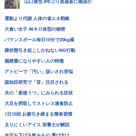
山口達也 8年ぶり楽器姿に感涙か
運動より代謝 人体の省エネ戦略
大食い女子 46キロ体型の秘密
バランスボール毎日10分で20kg減
躁状態引き起こしかねないNG行動
脳梗塞になりやすい人の特徴
アトピーで「汚い」扱いされ苦悩
認知症研究で「音」注目される
夫の「産後うつ」にみられる症状
大豆を摂取してストレス過食防止
1日10回 お腹引き締まる簡単習慣
太りにくいアイス 栄養士が解説
血圧を下げる飲みもの 選び方は