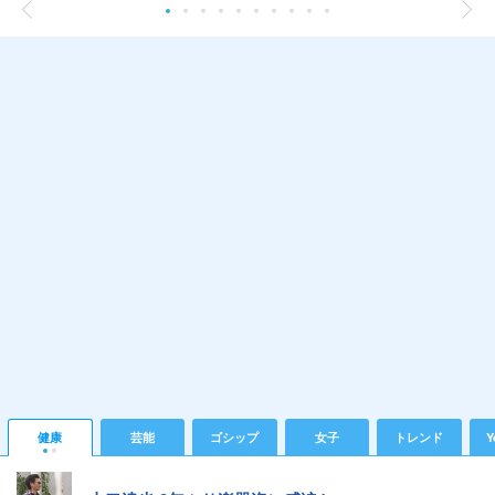
健康
芸能
ゴシップ
女子
トレンド
Y