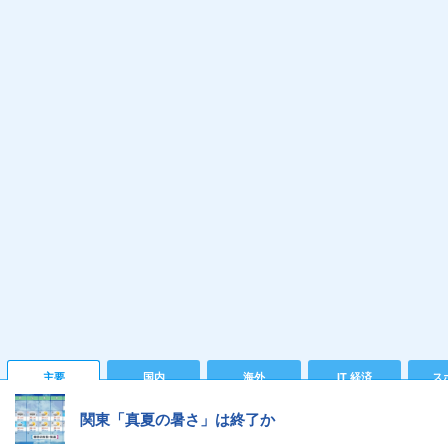
主要
国内
海外
IT 経済
ス
関東「真夏の暑さ」は終了か