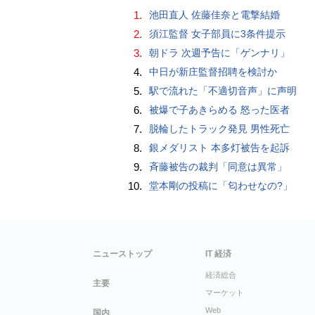
1.
池田直人 佐藤佳奈と電撃結婚
2.
須江監督 女子部員に3条件提示
3.
朝ドラ 次週予告に「ゲンナリ」
4.
中日が新庄監督招聘を検討か
5.
駅で流れた「不適切音声」に声明
6.
被爆で子あきらめる 怒った医者
7.
脱輪したトラック発見 男性死亡
8.
銀メダリスト 本多灯被告を起訴
9.
斉藤被告の裁判「同意は異常」
10.
堂本剛の投稿に「匂わせなの?」
ニューストップ
IT 経済
経済総合
主要
マーケット
Web
国内