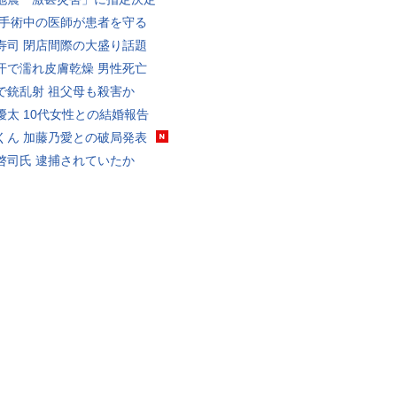
 手術中の医師が患者を守る
寿司 閉店間際の大盛り話題
汗で濡れ皮膚乾燥 男性死亡
で銃乱射 祖父母も殺害か
優太 10代女性との結婚報告
くん 加藤乃愛との破局発表
啓司氏 逮捕されていたか