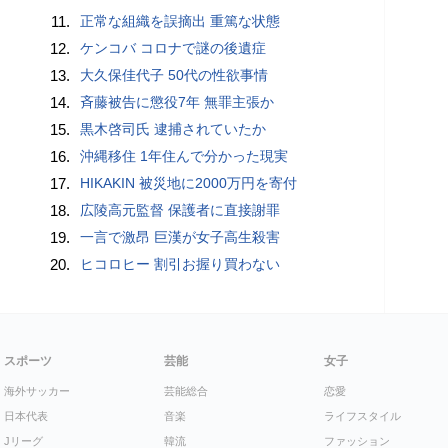
11.
正常な組織を誤摘出 重篤な状態
12.
ケンコバ コロナで謎の後遺症
13.
大久保佳代子 50代の性欲事情
14.
斉藤被告に懲役7年 無罪主張か
15.
黒木啓司氏 逮捕されていたか
16.
沖縄移住 1年住んで分かった現実
17.
HIKAKIN 被災地に2000万円を寄付
18.
広陵高元監督 保護者に直接謝罪
19.
一言で激昂 巨漢が女子高生殺害
20.
ヒコロヒー 割引お握り買わない
スポーツ
芸能
女子
海外サッカー
芸能総合
恋愛
日本代表
音楽
ライフスタイル
Jリーグ
韓流
ファッション