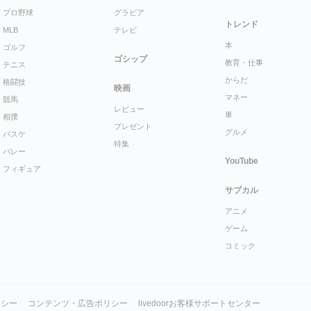
プロ野球
グラビア
トレンド
MLB
テレビ
本
ゴルフ
ゴシップ
教育・仕事
テニス
からだ
格闘技
映画
マネー
競馬
レビュー
車
相撲
プレゼント
グルメ
バスケ
特集
バレー
YouTube
フィギュア
サブカル
アニメ
ゲーム
コミック
リシー
コンテンツ・広告ポリシー
livedoorお客様サポートセンター