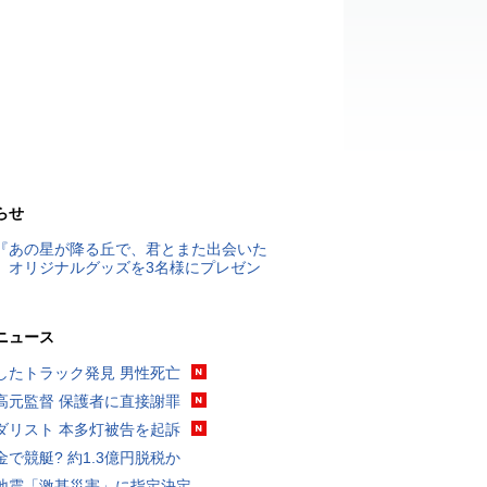
らせ
『あの星が降る丘で、君とまた出会いた
』オリジナルグッズを3名様にプレゼン
ニュース
したトラック発見 男性死亡
高元監督 保護者に直接謝罪
ダリスト 本多灯被告を起訴
金で競艇? 約1.3億円脱税か
地震「激甚災害」に指定決定