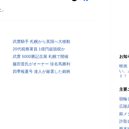
た。
武豊騎手 札幌から英国へ大移動
20代税務署員 1億円超脱税か
武豊 5000勝記念展 札幌で開催
お知
藤田晋氏がオーナー 珍名馬勝利
映画
い。
四季報夏号 達人が厳選した銘柄
ト！
主要
脱輪
広陵
銀メ
詐取
熊本