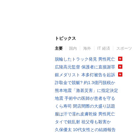
トピックス
主要
国内
海外
IT 経済
スポーツ
脱輪したトラック発見 男性死亡
広陵高元監督 保護者に直接謝罪
銀メダリスト 本多灯被告を起訴
詐取金で競艇? 約1.3億円脱税か
熊本地震「激甚災害」に指定決定
地震 手術中の医師が患者を守る
くら寿司 閉店間際の大盛り話題
服は汗で濡れ皮膚乾燥 男性死亡
タイで銃乱射 祖父母も殺害か
久保優太 10代女性との結婚報告