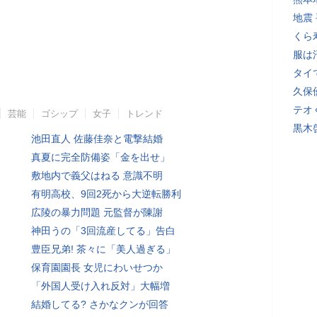
地震
くら
服は
タイ
久保
テオ
芸能
ゴシップ
女子
トレンド
黒木
池田直人 佐藤佳奈と電撃結婚
真夏に完全防備姿「金を出せ」
敷地内で義父はねる 意識不明
有明高校、9回2死から大逆転勝利
広陵の暴力問題 元監督が陳謝
神田うの「3回流産してる」告白
豊臣兄弟! 茶々に「美人過ぎる」
保育園園長 女児にわいせつか
「外国人受け入れ反対」大幅増
結婚してる? さかなクンが回答