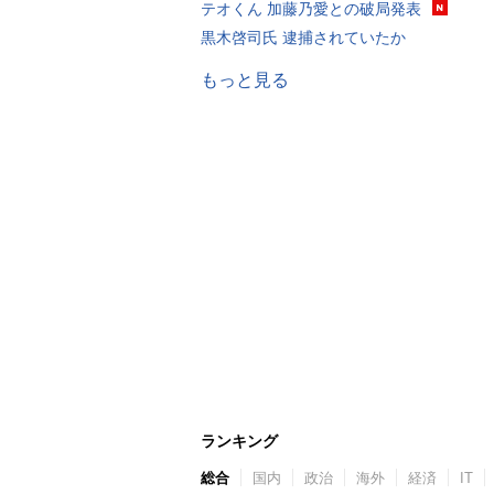
テオくん 加藤乃愛との破局発表
黒木啓司氏 逮捕されていたか
もっと見る
ランキング
総合
国内
政治
海外
経済
IT