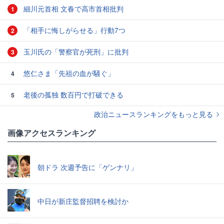
細川元首相 文春で高市首相批判
1
「相手に悔しがらせる」行動7つ
2
玉川氏の「警察官が死刑」に批判
3
悠仁さま「先祖の血が騒ぐ」
4
老後の孤独 数百円で打破できる
5
政治ニュースランキングをもっと見る
画像アクセスランキング
朝ドラ 次週予告に「ゲンナリ」
中日が新庄監督招聘を検討か