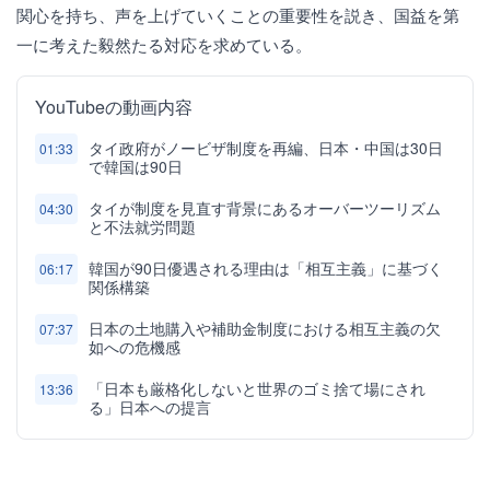
関心を持ち、声を上げていくことの重要性を説き、国益を第
一に考えた毅然たる対応を求めている。
YouTubeの動画内容
タイ政府がノービザ制度を再編、日本・中国は30日
01:33
で韓国は90日
タイが制度を見直す背景にあるオーバーツーリズム
04:30
と不法就労問題
韓国が90日優遇される理由は「相互主義」に基づく
06:17
関係構築
日本の土地購入や補助金制度における相互主義の欠
07:37
如への危機感
「日本も厳格化しないと世界のゴミ捨て場にされ
13:36
る」日本への提言