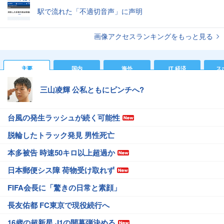
駅で流れた「不適切音声」に声明
画像アクセスランキングをもっと見る
主要
国内
海外
IT 経済
ス
三山凌輝 公私ともにピンチへ?
台風の発生ラッシュが続く可能性
脱輪したトラック発見 男性死亡
本多被告 時速50キロ以上超過か
日本郵便シス障 荷物受け取れず
FIFA会長に「驚きの日常と素顔」
長友佑都 FC東京で現役続行へ
16歳の超新星 J1の開幕弾決める