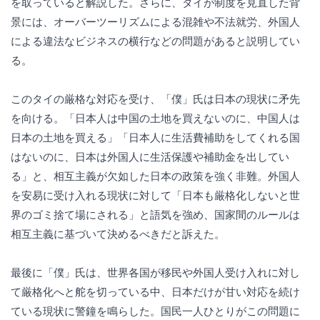
を取っていると解説した。さらに、タイが制度を見直した背
景には、オーバーツーリズムによる混雑や不法就労、外国人
による違法なビジネスの横行などの問題があると説明してい
る。
このタイの厳格な対応を受け、「僕」氏は日本の現状に矛先
を向ける。「日本人は中国の土地を買えないのに、中国人は
日本の土地を買える」「日本人に生活費補助をしてくれる国
はないのに、日本は外国人に生活保護や補助金を出してい
る」と、相互主義が欠如した日本の政策を強く非難。外国人
を安易に受け入れる現状に対して「日本も厳格化しないと世
界のゴミ捨て場にされる」と語気を強め、国家間のルールは
相互主義に基づいて決めるべきだと訴えた。
最後に「僕」氏は、世界各国が移民や外国人受け入れに対し
て厳格化へと舵を切っている中、日本だけが甘い対応を続け
ている現状に警鐘を鳴らした。国民一人ひとりがこの問題に