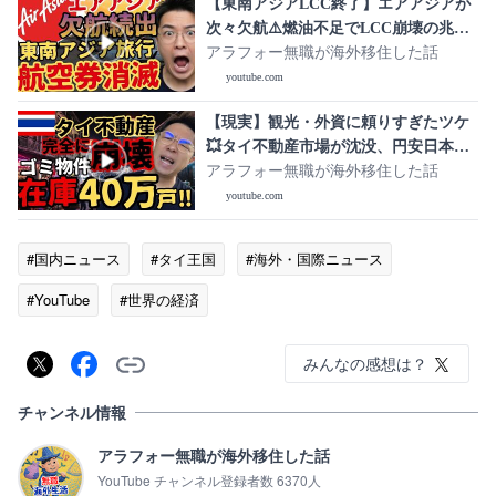
【東南アジアLCC終了】エアアジアが
次々欠航⚠️燃油不足でLCC崩壊の兆し
【旅行コストが爆上げ】
アラフォー無職が海外移住した話
youtube.com
【現実】観光・外資に頼りすぎたツケ
💥タイ不動産市場が沈没、円安日本に
もリスク波及【バーツ高終了】
アラフォー無職が海外移住した話
youtube.com
#国内ニュース
#タイ王国
#海外・国際ニュース
#YouTube
#世界の経済
みんなの感想は？
チャンネル情報
アラフォー無職が海外移住した話
YouTube チャンネル登録者数 6370人