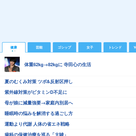
健康
芸能
ゴシップ
女子
トレンド
Y
体重62kg→82kgに 寺田心の生活
夏のむくみ対策 ツボ&反射区押し
紫外線対策がビタミンD不足に
母が娘に減量強要→家庭内別居へ
睡眠時の悩みを解消する過ごし方
運動より代謝 人体の省エネ戦略
歯科の保健治療を巡る「大嘘」