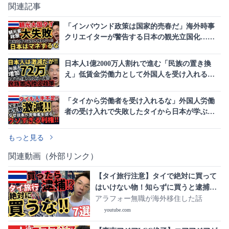
関連記事
「インバウンド政策は国家的売春だ」海外時事
クリエイターが警告する日本の観光立国化…タ
イが観光業に魂を売った末路
日本人1億2000万人割れで進む「民族の置き換
え」低賃金労働力として外国人を受け入れる構
造の罠
「タイから労働者を受け入れるな」外国人労働
者の受け入れで失敗したタイから日本が学ぶべ
き教訓
もっと見る
関連動画（外部リンク）
【タイ旅行注意】タイで絶対に買って
はいけない物！知らずに買うと逮捕・
後悔レベル【７選】
アラフォー無職が海外移住した話
youtube.com