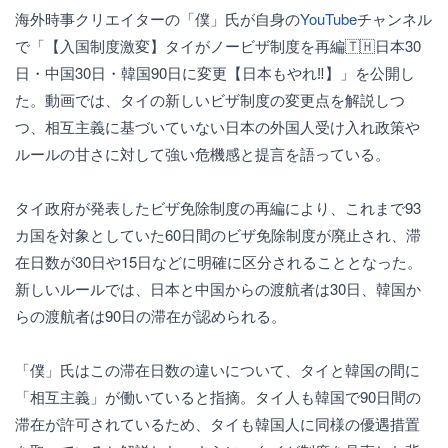
海外時事クリエイターの「僕」氏が自身の
YouTube
チャンネル
で「【入国制度激変】タイがノービザ制度を再編🇹🇭日本30
日・中国30日・韓国90日に変更【日本もやれ‼︎】」を公開し
た。動画では、タイの新しいビザ制度の変更点を解説しつ
つ、相互主義に基づいていない日本の外国人受け入れ政策や
ルールの甘さに対して強い危機感と提言を語っている。
タイ政府が発表したビザ免除制度の再編により、これまで93
カ国を対象としていた60日間のビザ免除制度が廃止され、滞
在日数が30日や15日などに明確に区分されることとなった。
新しいルールでは、日本と中国からの渡航者は30日、韓国か
らの渡航者は90日の滞在が認められる。
「僕」氏はこの滞在日数の違いについて、タイと韓国の間に
「相互主義」が働いていると指摘。タイ人も韓国で90日間の
滞在が許可されているため、タイも韓国人に同様の優遇措置