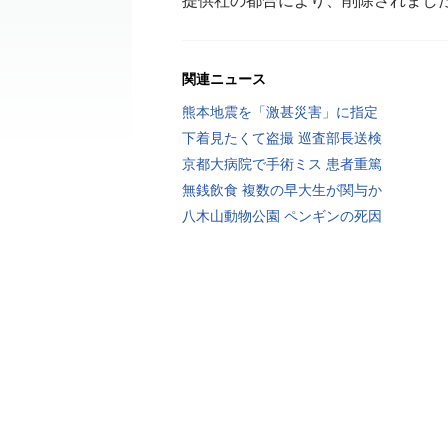
提供社の都合により、削除されまし
関連ニュース
熊本地震を「激甚災害」に指定
下着見たくて盗撮 巡査部長送検
京都大病院で手術ミス 患者重篤
無銭飲食 複数の早大生が関与か
八木山動物公園 ペンギンの死因