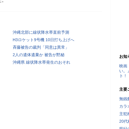
た。
沖縄北部に線状降水帯直前予測
H3ロケット9号機 10日打ち上げへ
斉藤被告の裁判「同意は異常」
2人の遺体遺棄か 被告が黙秘
お知
沖縄県 線状降水帯発生のおそれ
映画
い。
ト！
主要
無銭
カラ
主犯
20
世紀