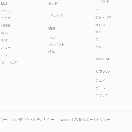
トレンド
MLB
テレビ
本
ゴルフ
ゴシップ
教育・仕事
テニス
からだ
格闘技
映画
マネー
競馬
レビュー
車
相撲
プレゼント
グルメ
バスケ
特集
バレー
YouTube
フィギュア
サブカル
アニメ
ゲーム
コミック
リシー
コンテンツ・広告ポリシー
livedoorお客様サポートセンター