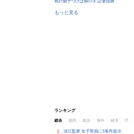
執行猶予つけば御の字 記者指摘
もっと見る
ランキング
総合
国内
政治
海外
経済
IT
1.
須江監督 女子部員に3条件提示