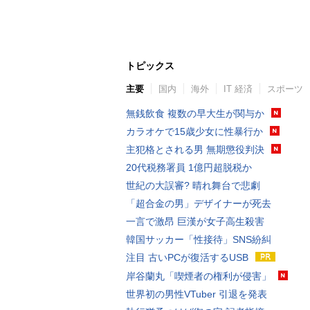
トピックス
主要
国内
海外
IT 経済
スポーツ
無銭飲食 複数の早大生が関与か
カラオケで15歳少女に性暴行か
主犯格とされる男 無期懲役判決
20代税務署員 1億円超脱税か
世紀の大誤審? 晴れ舞台で悲劇
「超合金の男」デザイナーが死去
一言で激昂 巨漢が女子高生殺害
韓国サッカー「性接待」SNS紛糾
注目 古いPCが復活するUSB
岸谷蘭丸「喫煙者の権利が侵害」
世界初の男性VTuber 引退を発表