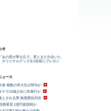
らせ
『あの星が降る丘で、君とまた出会いた
』オリジナルグッズを3名様にプレゼン
ニュース
飲食 複数の早大生が関与か
オケで15歳少女に性暴行か
格とされる男 無期懲役判決
代税務署員 1億円超脱税か
の大誤審? 晴れ舞台で悲劇