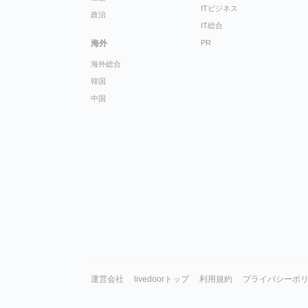
ITビジネス
政治
IT総合
海外
PR
海外総合
韓国
中国
運営会社
livedoorトップ
利用規約
プライバシーポ