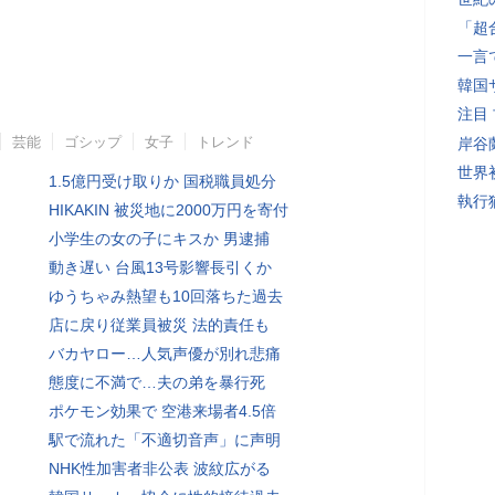
「超
一言
韓国
注目
芸能
ゴシップ
女子
トレンド
岸谷
世界初
1.5億円受け取りか 国税職員処分
執行
HIKAKIN 被災地に2000万円を寄付
小学生の女の子にキスか 男逮捕
動き遅い 台風13号影響長引くか
ゆうちゃみ熱望も10回落ちた過去
店に戻り従業員被災 法的責任も
バカヤロー…人気声優が別れ悲痛
態度に不満で…夫の弟を暴行死
ポケモン効果で 空港来場者4.5倍
駅で流れた「不適切音声」に声明
NHK性加害者非公表 波紋広がる