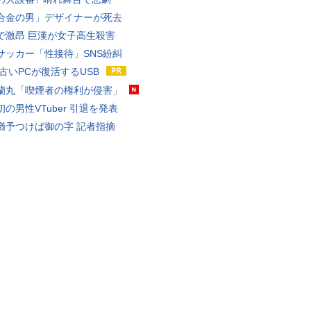
合金の男」デザイナーが死去
で激昂 巨漢が女子高生殺害
サッカー「性接待」SNS紛糾
 古いPCが復活するUSB
蘭丸「喫煙者の権利が侵害」
の男性VTuber 引退を発表
猶予つけば御の字 記者指摘