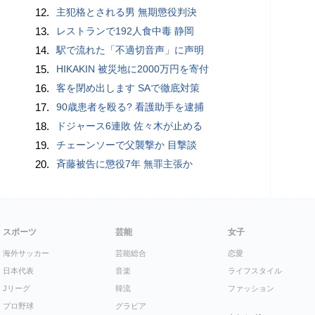
12.
主犯格とされる男 無期懲役判決
13.
レストランで192人食中毒 静岡
14.
駅で流れた「不適切音声」に声明
15.
HIKAKIN 被災地に2000万円を寄付
16.
客を閉め出します SAで徹底対策
17.
90歳患者を殴る? 看護助手を逮捕
18.
ドジャース6連敗 佐々木が止める
19.
チェーンソーで父襲撃か 目撃談
20.
斉藤被告に懲役7年 無罪主張か
スポーツ
芸能
女子
海外サッカー
芸能総合
恋愛
日本代表
音楽
ライフスタイル
Jリーグ
韓流
ファッション
プロ野球
グラビア