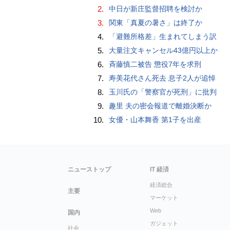
2.
中日が新庄監督招聘を検討か
3.
関東「真夏の暑さ」は終了か
4.
「避難所格差」生まれてしまう訳
5.
大量注文キャンセル43億円以上か
6.
斉藤慎二被告 懲役7年を求刑
7.
寿美花代さん死去 息子2人が追悼
8.
玉川氏の「警察官が死刑」に批判
9.
趣里 夫の密会報道で離婚決断か
10.
女優・山本舞香 第1子を出産
ニューストップ
IT 経済
経済総合
主要
マーケット
Web
国内
ガジェット
社会