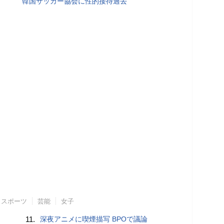
韓国サッカー協会に性的接待過去
スポーツ
芸能
女子
11.
深夜アニメに喫煙描写 BPOで議論