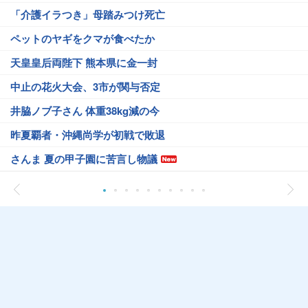
「介護イラつき」母踏みつけ死亡
ペットのヤギをクマが食べたか
天皇皇后両陛下 熊本県に金一封
中止の花火大会、3市が関与否定
井脇ノブ子さん 体重38kg減の今
昨夏覇者・沖縄尚学が初戦で敗退
さんま 夏の甲子園に苦言し物議