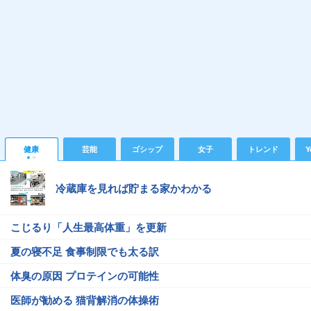
健康
芸能
ゴシップ
女子
トレンド
Y
冷蔵庫を見れば貯まる家かわかる
こじるり「人生最高体重」を更新
夏の寝不足 食事制限でも太る訳
体臭の原因 プロテインの可能性
医師が勧める 猫背解消の体操術