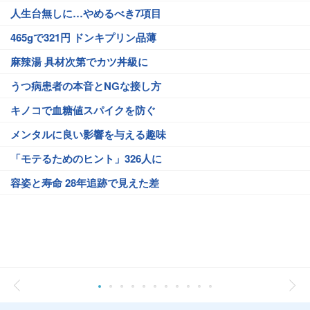
人生台無しに…やめるべき7項目
465gで321円 ドンキプリン品薄
麻辣湯 具材次第でカツ丼級に
うつ病患者の本音とNGな接し方
キノコで血糖値スパイクを防ぐ
メンタルに良い影響を与える趣味
「モテるためのヒント」326人に
容姿と寿命 28年追跡で見えた差