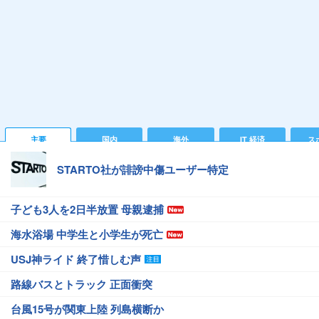
主要
国内
海外
IT 経済
ス
STARTO社が誹謗中傷ユーザー特定
子ども3人を2日半放置 母親逮捕
海水浴場 中学生と小学生が死亡
USJ神ライド 終了惜しむ声
路線バスとトラック 正面衝突
台風15号が関東上陸 列島横断か