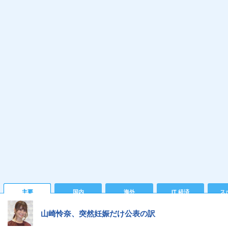
主要
国内
海外
IT 経済
ス
山崎怜奈、突然妊娠だけ公表の訳