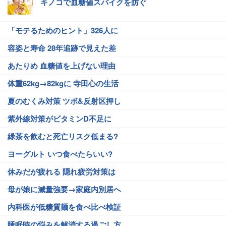
キノコで血糖値スパイクを防ぐ
「モテるためのヒント」326人に
容姿と寿命 28年追跡で見えた差
あたりめ 血糖値を上げない理由
体重62kg→82kgに 寺田心の生活
夏のむくみ対策 ツボ&反射区押し
紫外線対策がビタミンD不足に
緑茶を飲むと死亡リスク低まる?
ヨーグルト いつ食べたらいい?
休みだが疲れる 隠れ疲労対策は
母が娘に減量強要→家庭内別居へ
内科医が低糖質麺を食べ比べ検証
睡眠時の悩みを解消する過ごし方