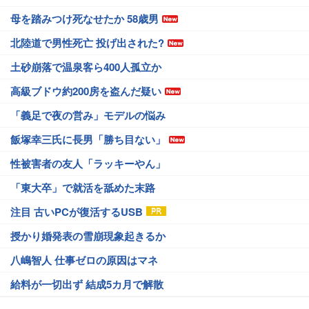
母を踏みつけ死なせたか 58歳男
北陸道で男性死亡 投げ出された?
土砂崩落で温泉客ら400人孤立か
高級ブドウ約200房を盗んだ疑い
「義足で夜の営み」モデルの悩み
飯塚幸三氏に長男「勝ち目ない」
性被害者の友人「ラッキーやん」
「東大卒」で就活を舐めた末路
注目 古いPCが復活するUSB
授かり婚発表の雪崩現象起きるか
八嶋智人 仕事ゼロの原因はマネ
給料が一切出ず 結成5カ月で解散