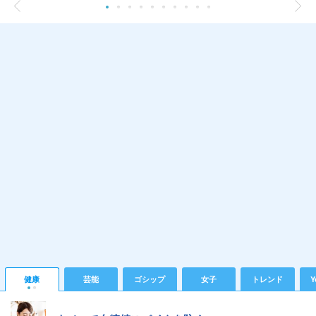
健康
芸能
ゴシップ
女子
トレンド
Y