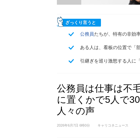
ざっくり言うと
公務員
たちが、特有の非効
ある人は、看板の位置で「部
引継ぎを巡り激怒する人に「
公務員は仕事は不毛
に置くかで5人で3
人々の声
2026年6月7日 6時0分
キャリコネニュース