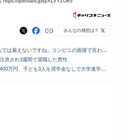
/questant.jp/q/XLVYZO65
みんなの感想は？
「レジの金盗むかもしれないし、うちでは雇えないですね」コンビニの面接で言われた衝撃的な言葉
注意され3週間で退職した男性
「本当に貧乏で辛かった」世帯年収1400万円、子ども3人を奨学金なしで大学進学させた女性の言葉