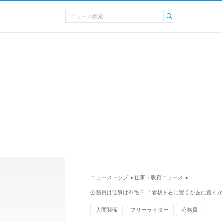
ニューストップ
仕事・教育ニュース
>
>
公務員は仕事は不毛？ 「看板を右に置くか左に置くか
人間関係
フリーライダー
公務員