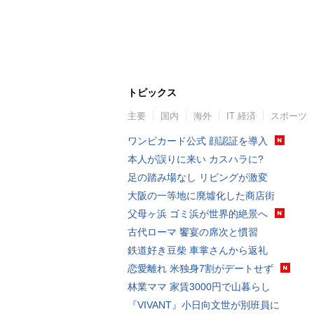
トピックス
主要
国内
海外
IT 経済
スポーツ
ワンピカード公式 顔認証を導入
本人が誤りに来い カスハラに?
足の踏み場なし リビングが激変
大阪の一等地に廃墟化した商店街
父母ヶ浜 ゴミ浜が世界的絶景へ
古代ローマ 饗宴の席次と慣習
鉄道好き豆柴 車掌さんから返礼
恋愛離れ 米独身7割がデートせず
林業ママ 家賃3000円で山暮らし
『VIVANT』小日向文世が別班員に