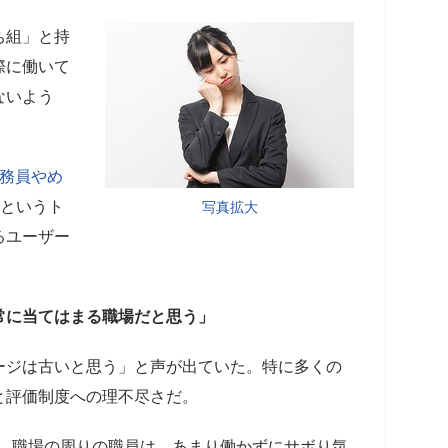
ち組」と持
際に働いて
ないよう
務員やめ
というト
写真拡大
るユーザー
常に当てはまる職場だと思う」
ージは古いと思う」と声が出ていた。特に多くの
と評価制度への理不尽さだ。
。 職場の周りの職員は、あまり働かずにサボり気