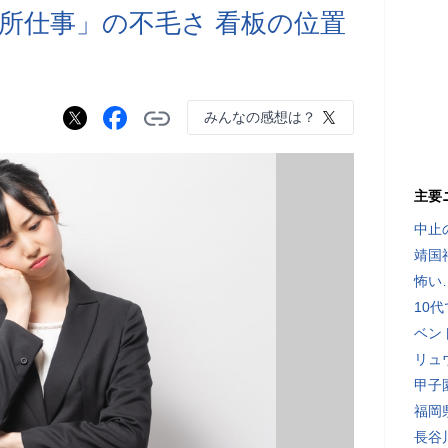
所仕事」の不毛さ 看板の位置
みんなの感想は？
主要
中止
靖国
怖い
10
ベン
リュ
甲子
福岡
長谷