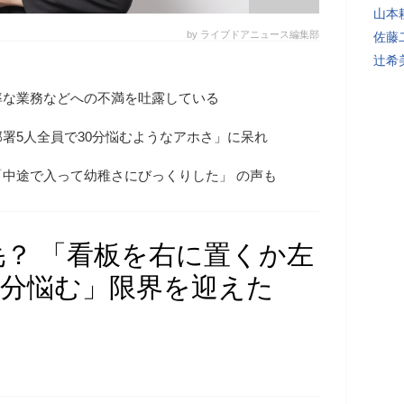
山本
by ライブドアニュース編集部
佐藤
辻希
率な業務などへの不満を吐露している
署5人全員で30分悩むようなアホさ」に呆れ
中途で入って幼稚さにびっくりした」 の声も
？ 「看板を右に置くか左
0分悩む」限界を迎えた