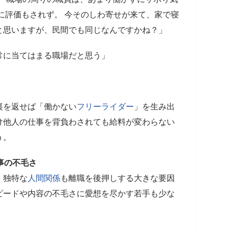
に評価もされず。 今そのしわ寄せが来て、家で寝
と思いますが、民間でも同じなんですかね？」
常に当てはまる職場だと思う」
裏を返せば「働かない
フリーライダー
」を生み出
け他人の仕事を背負わされても給料が変わらない
う。
事の不毛さ
、独特な
人間関係
も離職を後押しする大きな要因
ピードや内容の不毛さに愛想を尽かす若手も少な