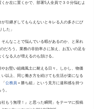
置くか左に置くかで、部署5人全員で３０分悩むよ
分が引継ぎしてもらえないとキレる人の多さにび
りした」
、そんなことで悩んでいる暇があるのか、と呆れ
なのだろう。業務の非効率さに加え、お互いの足を
なくなる人が増えるのも頷ける。
担やお堅い組織風土に耐える日々。しかし、物価
くい以上、同じ働き方を続けても生活が楽になる
、「
公務員
＝勝ち組」という見方に違和感を持つ
ろう。
会社もう無理！』と思った瞬間」をテーマに投稿