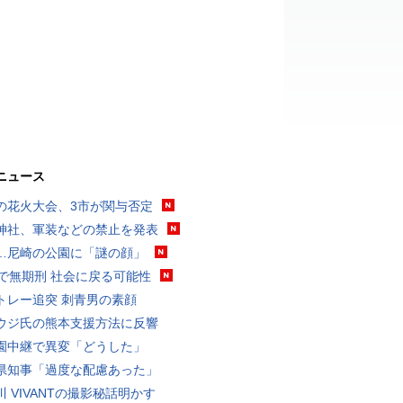
ニュース
の花火大会、3市が関与否定
神社、軍装などの禁止を発表
…尼崎の公園に「謎の顔」
代で無期刑 社会に戻る可能性
トレー追突 刺青男の素顔
ウジ氏の熊本支援方法に反響
園中継で異変「どうした」
県知事「過度な配慮あった」
川 VIVANTの撮影秘話明かす