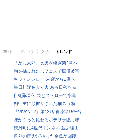
芸能
ゴシップ
女子
トレンド
「かに太郎」長男が継ぎ第2章へ
胸を揉まれた…フェスで痴漢被害
キッチンジロー 54店から1店へ
毎日川端を歩く犬 ある日落ちる
自衛隊直伝 袋とストローで水道
飼い主に頬擦りされた猫の行動
「VIVANT2」第13話 視聴率15%台
味がぐっと変わるポテサラ隠し味
積丹町に4世代トンネル 並ぶ理由
祭りの夜 駅で拾った金魚が回復