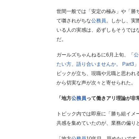
世間一般では「安定の極み」や「勝
て囃されがちな
公務員
。しかし、実
いる人の実感は、必ずしもそうでは
だ。
ガールズちゃんねるに6月上旬、「
公
たい方、語り合いませんか。 Part3
」
ピックが立ち、現職や元職と思われ
から切実な声が次々と寄せられた。
「地方
公務員
って働きアリ理論が非
トピック内では即座に「勝ち組イメ
共感を集めていたのが、業務の偏り
「地方
公務員
10年目、辞めたいです