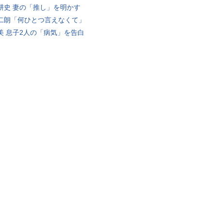
耕史 妻の「推し」を明かす
二朗「何ひとつ言えなくて」
美 息子2人の「病気」を告白