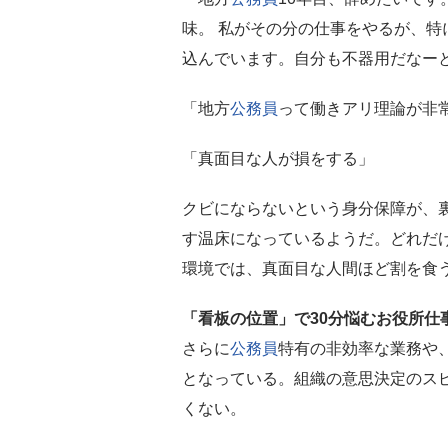
味。 私がその分の仕事をやるが、特
込んでいます。自分も不器用だなー
「地方
公務員
って働きアリ理論が非
「真面目な人が損をする」
クビにならないという身分保障が、
す温床になっているようだ。どれだ
環境では、真面目な人間ほど割を食
「看板の位置」で30分悩むお役所仕
さらに
公務員
特有の非効率な業務や
となっている。組織の意思決定のス
くない。