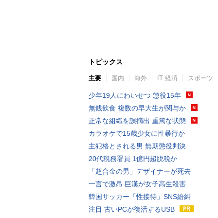
トピックス
主要
国内
海外
IT 経済
スポーツ
少年19人にわいせつ 懲役15年
無銭飲食 複数の早大生が関与か
正常な組織を誤摘出 重篤な状態
カラオケで15歳少女に性暴行か
主犯格とされる男 無期懲役判決
20代税務署員 1億円超脱税か
「超合金の男」デザイナーが死去
一言で激昂 巨漢が女子高生殺害
韓国サッカー「性接待」SNS紛糾
注目 古いPCが復活するUSB