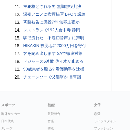
11.
主犯格とされる男 無期懲役判決
12.
深夜アニメに喫煙描写 BPOで議論
13.
斉藤被告に懲役7年 無罪主張か
14.
レストランで192人食中毒 静岡
15.
駅で流れた「不適切音声」に声明
16.
HIKAKIN 被災地に2000万円を寄付
17.
客を閉め出します SAで徹底対策
18.
ドジャース6連敗 佐々木が止める
19.
90歳患者を殴る? 看護助手を逮捕
20.
チェーンソーで父襲撃か 目撃談
スポーツ
芸能
女子
海外サッカー
芸能総合
恋愛
日本代表
音楽
ライフスタイル
Jリーグ
韓流
ファッション