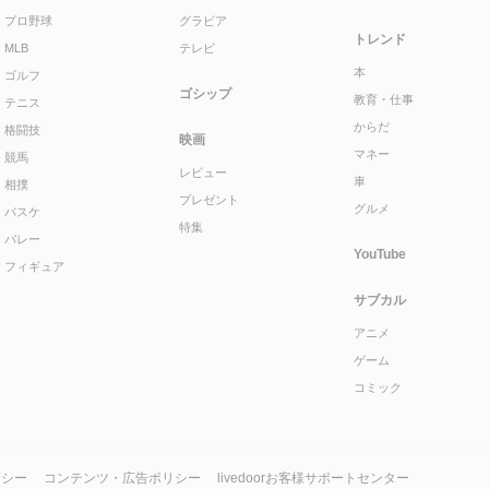
プロ野球
グラビア
トレンド
MLB
テレビ
本
ゴルフ
ゴシップ
教育・仕事
テニス
からだ
格闘技
映画
マネー
競馬
レビュー
車
相撲
プレゼント
グルメ
バスケ
特集
バレー
YouTube
フィギュア
サブカル
アニメ
ゲーム
コミック
リシー
コンテンツ・広告ポリシー
livedoorお客様サポートセンター