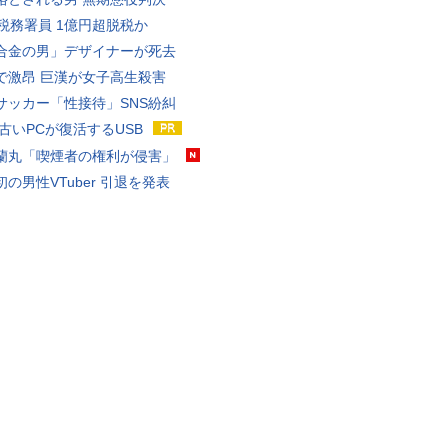
代税務署員 1億円超脱税か
合金の男」デザイナーが死去
で激昂 巨漢が女子高生殺害
サッカー「性接待」SNS紛糾
 古いPCが復活するUSB
蘭丸「喫煙者の権利が侵害」
の男性VTuber 引退を発表