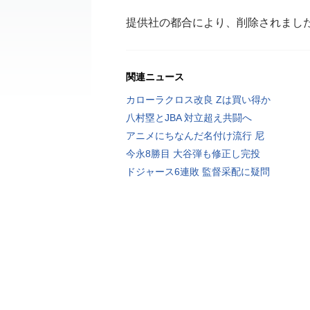
提供社の都合により、削除されまし
関連ニュース
カローラクロス改良 Zは買い得か
八村塁とJBA 対立超え共闘へ
アニメにちなんだ名付け流行 尼
今永8勝目 大谷弾も修正し完投
ドジャース6連敗 監督采配に疑問