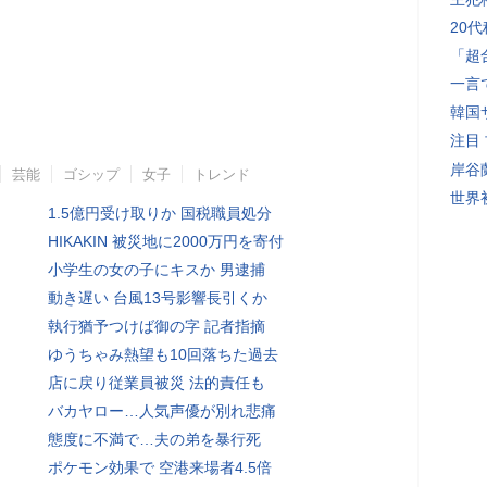
20
「超
一言
韓国
注目
岸谷
芸能
ゴシップ
女子
トレンド
世界初
1.5億円受け取りか 国税職員処分
HIKAKIN 被災地に2000万円を寄付
小学生の女の子にキスか 男逮捕
動き遅い 台風13号影響長引くか
執行猶予つけば御の字 記者指摘
ゆうちゃみ熱望も10回落ちた過去
店に戻り従業員被災 法的責任も
バカヤロー…人気声優が別れ悲痛
態度に不満で…夫の弟を暴行死
ポケモン効果で 空港来場者4.5倍