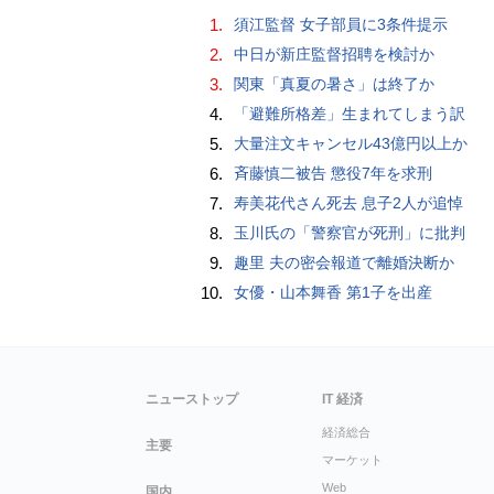
1.
須江監督 女子部員に3条件提示
2.
中日が新庄監督招聘を検討か
3.
関東「真夏の暑さ」は終了か
4.
「避難所格差」生まれてしまう訳
5.
大量注文キャンセル43億円以上か
6.
斉藤慎二被告 懲役7年を求刑
7.
寿美花代さん死去 息子2人が追悼
8.
玉川氏の「警察官が死刑」に批判
9.
趣里 夫の密会報道で離婚決断か
10.
女優・山本舞香 第1子を出産
ニューストップ
IT 経済
経済総合
主要
マーケット
Web
国内