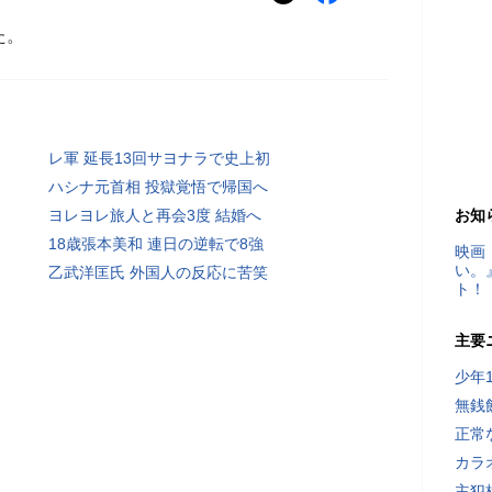
た。
レ軍 延長13回サヨナラで史上初
ハシナ元首相 投獄覚悟で帰国へ
ヨレヨレ旅人と再会3度 結婚へ
お知
18歳張本美和 連日の逆転で8強
映画
い。
乙武洋匡氏 外国人の反応に苦笑
ト！
主要
少年
無銭
正常
カラ
主犯