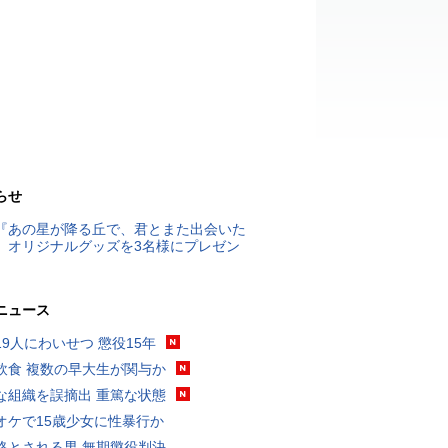
らせ
『あの星が降る丘で、君とまた出会いた
』オリジナルグッズを3名様にプレゼン
ニュース
19人にわいせつ 懲役15年
飲食 複数の早大生が関与か
な組織を誤摘出 重篤な状態
オケで15歳少女に性暴行か
格とされる男 無期懲役判決