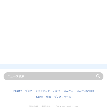
Peachy
ブログ
ショッピング
バンク
みんかぶ
みんかぶChoice
Kstyle
株探
プレスリリース
運営会社
利用規約
プライバシーポリシー