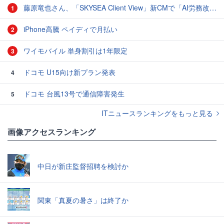
藤原竜也さん、「SKYSEA Client View」新CMで「AI労務改善」をアピール 働き方をAIが分析したら「すぐに休んで」と言われる？
1
iPhone高騰 ペイディで月払い
2
ワイモバイル 単身割引は1年限定
3
ドコモ U15向け新プラン発表
4
ドコモ 台風13号で通信障害発生
5
ITニュースランキングをもっと見る
画像アクセスランキング
中日が新庄監督招聘を検討か
関東「真夏の暑さ」は終了か