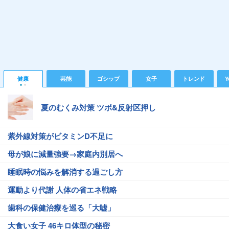
健康
芸能
ゴシップ
女子
トレンド
Y
夏のむくみ対策 ツボ&反射区押し
紫外線対策がビタミンD不足に
母が娘に減量強要→家庭内別居へ
睡眠時の悩みを解消する過ごし方
運動より代謝 人体の省エネ戦略
歯科の保健治療を巡る「大嘘」
大食い女子 46キロ体型の秘密