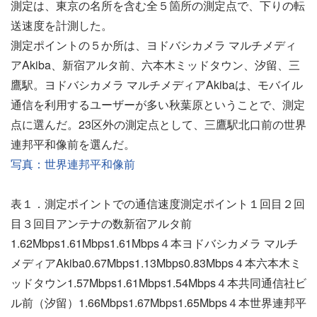
測定は、東京の名所を含む全５箇所の測定点で、下りの転
送速度を計測した。
測定ポイントの５か所は、ヨドバシカメラ マルチメディ
アAkiba、新宿アルタ前、六本木ミッドタウン、汐留、三
鷹駅。ヨドバシカメラ マルチメディアAkibaは、モバイル
通信を利用するユーザーが多い秋葉原ということで、測定
点に選んだ。23区外の測定点として、三鷹駅北口前の世界
連邦平和像前を選んだ。
写真：世界連邦平和像前
表１．測定ポイントでの通信速度測定ポイント１回目２回
目３回目アンテナの数新宿アルタ前
1.62Mbps1.61Mbps1.61Mbps４本ヨドバシカメラ マルチ
メディアAkiba0.67Mbps1.13Mbps0.83Mbps４本六本木ミ
ッドタウン1.57Mbps1.61Mbps1.54Mbps４本共同通信社ビ
ル前（汐留）1.66Mbps1.67Mbps1.65Mbps４本世界連邦平