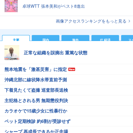
卓球WTT 張本美和がベスト8進出
画像アクセスランキングをもっと見る
主要
国内
海外
IT 経済
ス
正常な組織を誤摘出 重篤な状態
熊本地震を「激甚災害」に指定
沖縄北部に線状降水帯直前予測
下着見たくて盗撮 巡査部長送検
主犯格とされる男 無期懲役判決
カラオケで15歳少女に性暴行か
ペット定期検診 約6割が受診せず
シャープ 再成長できるか正念場