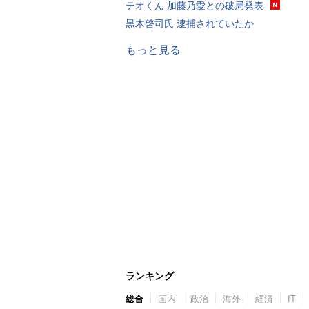
テオくん 加藤乃愛との破局発表
黒木啓司氏 逮捕されていたか
もっと見る
ランキング
総合
国内
政治
海外
経済
IT