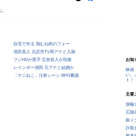
た。
自宅で作る 鶏むね肉のフォー
池田直人 元読売TV局アナと入籍
フジHDが黒字 広告収入が回復
お知
レインボー池田 元アナと結婚か
映画
い。
「ヤニねこ」注射シーン BPO審議
ト！
主要
脱輪
広陵
銀メ
詐取
熊本