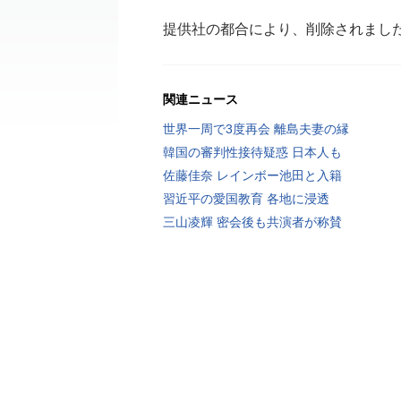
提供社の都合により、削除されまし
関連ニュース
世界一周で3度再会 離島夫妻の縁
韓国の審判性接待疑惑 日本人も
佐藤佳奈 レインボー池田と入籍
習近平の愛国教育 各地に浸透
三山凌輝 密会後も共演者が称賛