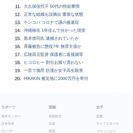
11.
大久保佳代子 50代の性欲事情
12.
正常な組織を誤摘出 重篤な状態
13.
ケンコバ コロナで謎の後遺症
14.
沖縄移住 1年住んで分かった現実
15.
黒木啓司氏 逮捕されていたか
16.
斉藤被告に懲役7年 無罪主張か
17.
広陵高元監督 保護者に直接謝罪
18.
ヒコロヒー 割引お握り買わない
19.
一言で激昂 巨漢が女子高生殺害
20.
HIKAKIN 被災地に2000万円を寄付
スポーツ
芸能
女子
海外サッカー
芸能総合
恋愛
日本代表
音楽
ライフスタイル
Jリーグ
韓流
ファッション