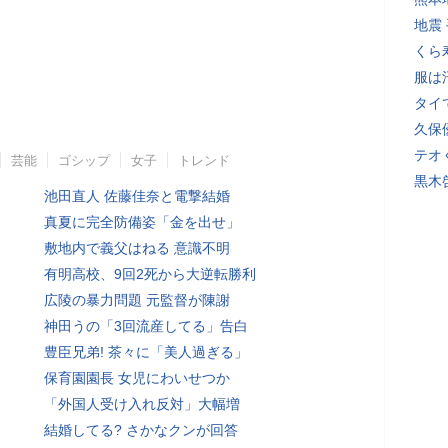
地震
くら
服は
タイ
久保
テオ
芸能
ゴシップ
女子
トレンド
黒木
池田直人 佐藤佳奈と電撃結婚
真夏に完全防備姿「金を出せ」
敷地内で義父はねる 意識不明
有明高校、9回2死から大逆転勝利
広陵の暴力問題 元監督が陳謝
神田うの「3回流産してる」告白
豊臣兄弟! 茶々に「美人過ぎる」
保育園園長 女児にわいせつか
「外国人受け入れ反対」大幅増
結婚してる? さかなクンが回答