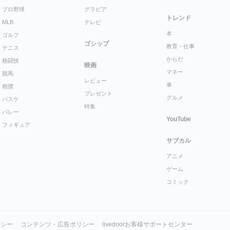
プロ野球
グラビア
トレンド
MLB
テレビ
本
ゴルフ
ゴシップ
教育・仕事
テニス
からだ
格闘技
映画
マネー
競馬
レビュー
車
相撲
プレゼント
グルメ
バスケ
特集
バレー
YouTube
フィギュア
サブカル
アニメ
ゲーム
コミック
リシー
コンテンツ・広告ポリシー
livedoorお客様サポートセンター