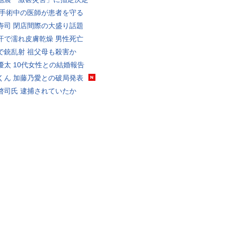
 手術中の医師が患者を守る
寿司 閉店間際の大盛り話題
汗で濡れ皮膚乾燥 男性死亡
で銃乱射 祖父母も殺害か
優太 10代女性との結婚報告
くん 加藤乃愛との破局発表
啓司氏 逮捕されていたか