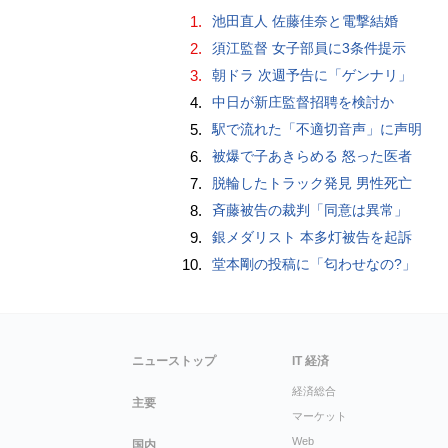
1.
池田直人 佐藤佳奈と電撃結婚
2.
須江監督 女子部員に3条件提示
3.
朝ドラ 次週予告に「ゲンナリ」
4.
中日が新庄監督招聘を検討か
5.
駅で流れた「不適切音声」に声明
6.
被爆で子あきらめる 怒った医者
7.
脱輪したトラック発見 男性死亡
8.
斉藤被告の裁判「同意は異常」
9.
銀メダリスト 本多灯被告を起訴
10.
堂本剛の投稿に「匂わせなの?」
ニューストップ
IT 経済
経済総合
主要
マーケット
Web
国内