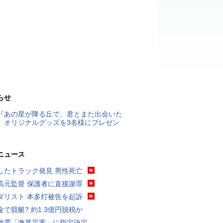
らせ
『あの星が降る丘で、君とまた出会いた
』オリジナルグッズを3名様にプレゼン
ニュース
したトラック発見 男性死亡
高元監督 保護者に直接謝罪
ダリスト 本多灯被告を起訴
金で競艇? 約1.3億円脱税か
地震「激甚災害」に指定決定