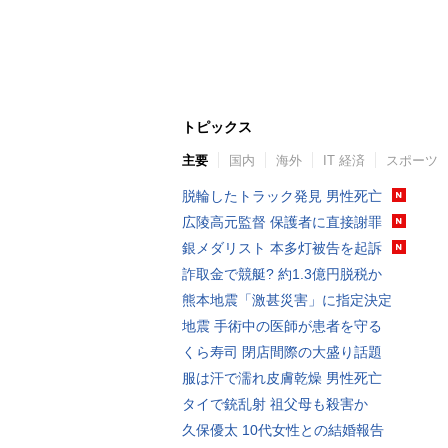
トピックス
主要
国内
海外
IT 経済
スポーツ
脱輪したトラック発見 男性死亡
広陵高元監督 保護者に直接謝罪
銀メダリスト 本多灯被告を起訴
詐取金で競艇? 約1.3億円脱税か
熊本地震「激甚災害」に指定決定
地震 手術中の医師が患者を守る
くら寿司 閉店間際の大盛り話題
服は汗で濡れ皮膚乾燥 男性死亡
タイで銃乱射 祖父母も殺害か
久保優太 10代女性との結婚報告