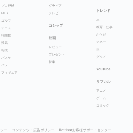
プロ野球
グラビア
トレンド
MLB
テレビ
本
ゴルフ
ゴシップ
教育・仕事
テニス
からだ
格闘技
映画
マネー
競馬
レビュー
車
相撲
プレゼント
グルメ
バスケ
特集
バレー
YouTube
フィギュア
サブカル
アニメ
ゲーム
コミック
リシー
コンテンツ・広告ポリシー
livedoorお客様サポートセンター