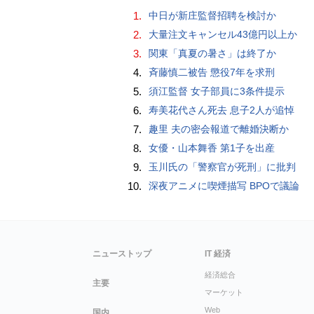
1.
中日が新庄監督招聘を検討か
2.
大量注文キャンセル43億円以上か
3.
関東「真夏の暑さ」は終了か
4.
斉藤慎二被告 懲役7年を求刑
5.
須江監督 女子部員に3条件提示
6.
寿美花代さん死去 息子2人が追悼
7.
趣里 夫の密会報道で離婚決断か
8.
女優・山本舞香 第1子を出産
9.
玉川氏の「警察官が死刑」に批判
10.
深夜アニメに喫煙描写 BPOで議論
ニューストップ
IT 経済
経済総合
主要
マーケット
Web
国内