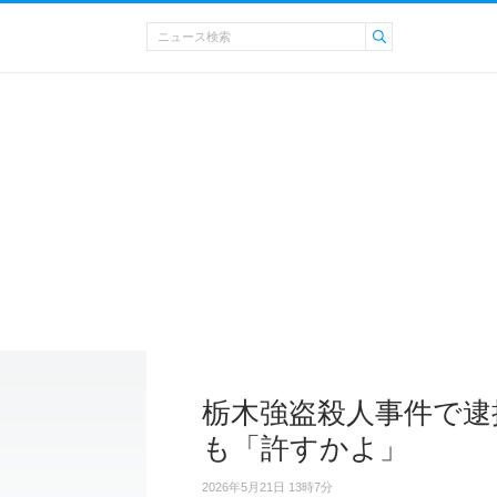
栃木強盗殺人事件で逮
も「許すかよ」
2026年5月21日 13時7分