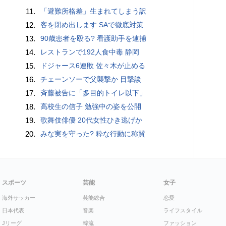
11.
「避難所格差」生まれてしまう訳
12.
客を閉め出します SAで徹底対策
13.
90歳患者を殴る? 看護助手を逮捕
14.
レストランで192人食中毒 静岡
15.
ドジャース6連敗 佐々木が止める
16.
チェーンソーで父襲撃か 目撃談
17.
斉藤被告に「多目的トイレ以下」
18.
高校生の信子 勉強中の姿を公開
19.
歌舞伎俳優 20代女性ひき逃げか
20.
みな実を守った? 粋な行動に称賛
スポーツ
芸能
女子
海外サッカー
芸能総合
恋愛
日本代表
音楽
ライフスタイル
Jリーグ
韓流
ファッション