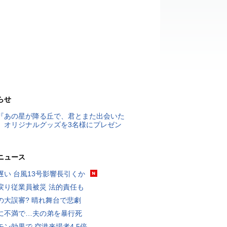
らせ
『あの星が降る丘で、君とまた出会いた
』オリジナルグッズを3名様にプレゼン
ニュース
遅い 台風13号影響長引くか
戻り従業員被災 法的責任も
の大誤審? 晴れ舞台で悲劇
に不満で…夫の弟を暴行死
モン効果で 空港来場者4.5倍