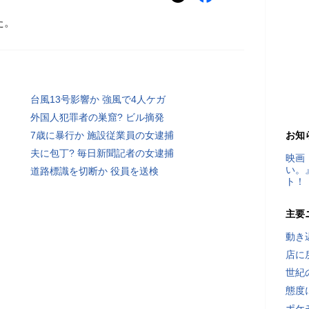
た。
台風13号影響か 強風で4人ケガ
外国人犯罪者の巣窟? ビル摘発
7歳に暴行か 施設従業員の女逮捕
お知
夫に包丁? 毎日新聞記者の女逮捕
映画
い。
道路標識を切断か 役員を送検
ト！
主要
動き
店に
世紀
態度
ポケ