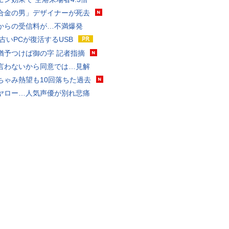
合金の男」デザイナーが死去
からの受信料が…不満爆発
 古いPCが復活するUSB
猶予つけば御の字 記者指摘
言わないから同意では…見解
ちゃみ熱望も10回落ちた過去
ヤロー…人気声優が別れ悲痛