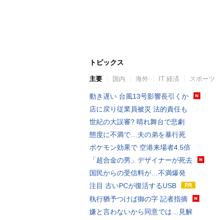
トピックス
主要
国内
海外
IT 経済
スポーツ
動き遅い 台風13号影響長引くか
店に戻り従業員被災 法的責任も
世紀の大誤審? 晴れ舞台で悲劇
態度に不満で…夫の弟を暴行死
ポケモン効果で 空港来場者4.5倍
「超合金の男」デザイナーが死去
国民からの受信料が…不満爆発
注目 古いPCが復活するUSB
執行猶予つけば御の字 記者指摘
嫌と言わないから同意では…見解