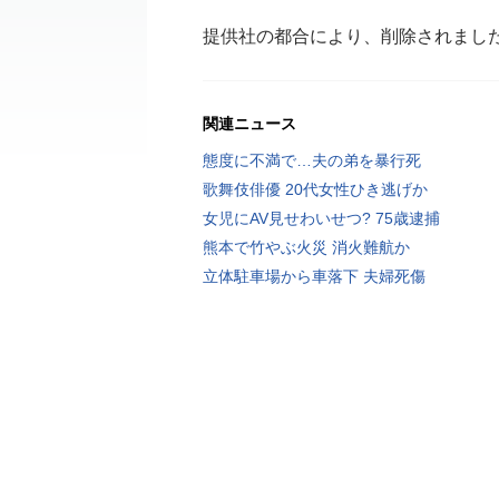
提供社の都合により、削除されまし
関連ニュース
態度に不満で…夫の弟を暴行死
歌舞伎俳優 20代女性ひき逃げか
女児にAV見せわいせつ? 75歳逮捕
熊本で竹やぶ火災 消火難航か
立体駐車場から車落下 夫婦死傷