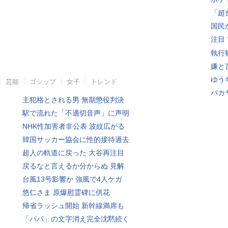
「超
国民
注目
執行
嫌と
ゆう
芸能
ゴシップ
女子
トレンド
バカ
主犯格とされる男 無期懲役判決
駅で流れた「不適切音声」に声明
NHK性加害者非公表 波紋広がる
韓国サッカー協会に性的接待過去
超人の軌道に戻った 大谷再注目
戻るなと言えるか分からぬ 見解
台風13号影響か 強風で4人ケガ
悠仁さま 原爆慰霊碑に供花
帰省ラッシュ開始 新幹線満席も
「パパ」の文字消え完全沈黙続く