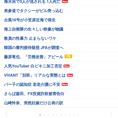
海水浴で3人が流される 1人死亡
表参道でタクシーがビル突っ込む
台風16号が小笠原近海で発生
海上自衛隊の生々しい映像が物議
教員の性暴力 止まらないワケ
韓国の審判接待疑惑 JFAが調査へ
藤原竜也、「労務改善」アピール
人気YouTuber 白ビキニ加工否定
VIVANT「別班」リアルな実態とは
パー子の認知症 老老介護に不安
さらば森田、FX投資詐欺被害告白
山崎怜奈、突然妊娠だけ公表の訳