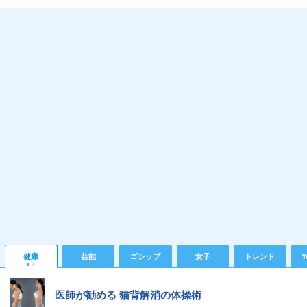
健康
芸能
ゴシップ
女子
トレンド
Y
医師が勧める 猫背解消の体操術