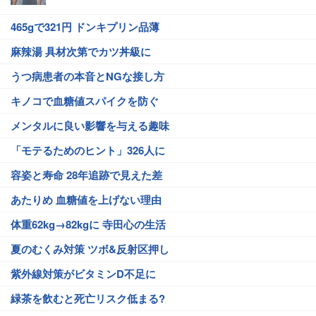
465gで321円 ドンキプリン品薄
麻辣湯 具材次第でカツ丼級に
うつ病患者の本音とNGな接し方
キノコで血糖値スパイクを防ぐ
メンタルに良い影響を与える趣味
「モテるためのヒント」326人に
容姿と寿命 28年追跡で見えた差
あたりめ 血糖値を上げない理由
体重62kg→82kgに 寺田心の生活
夏のむくみ対策 ツボ&反射区押し
紫外線対策がビタミンD不足に
緑茶を飲むと死亡リスク低まる?