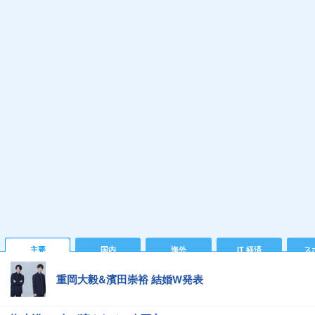
主要
国内
海外
IT 経済
ス
重岡大毅&濱田崇裕 結婚W発表