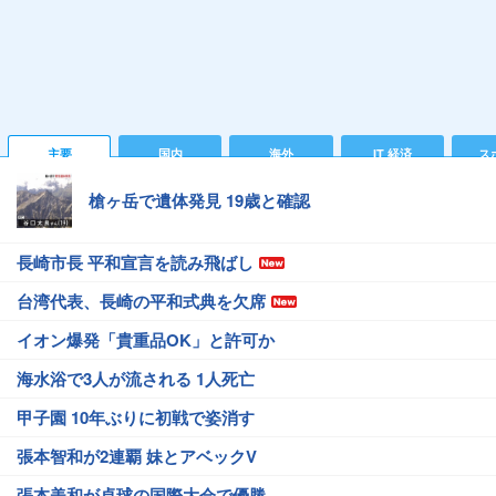
主要
国内
海外
IT 経済
ス
槍ヶ岳で遺体発見 19歳と確認
長崎市長 平和宣言を読み飛ばし
台湾代表、長崎の平和式典を欠席
イオン爆発「貴重品OK」と許可か
海水浴で3人が流される 1人死亡
甲子園 10年ぶりに初戦で姿消す
張本智和が2連覇 妹とアベックV
張本美和が卓球の国際大会で優勝