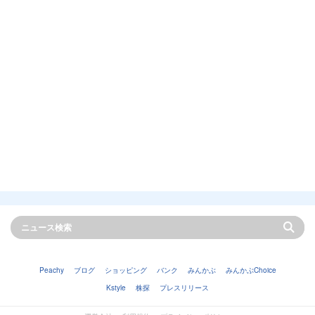
Peachy
ブログ
ショッピング
バンク
みんかぶ
みんかぶChoice
Kstyle
株探
プレスリリース