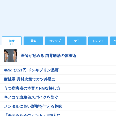
健康
芸能
ゴシップ
女子
トレンド
Y
医師が勧める 猫背解消の体操術
465gで321円 ドンキプリン品薄
麻辣湯 具材次第でカツ丼級に
うつ病患者の本音とNGな接し方
キノコで血糖値スパイクを防ぐ
メンタルに良い影響を与える趣味
「モテるためのヒント」326人に