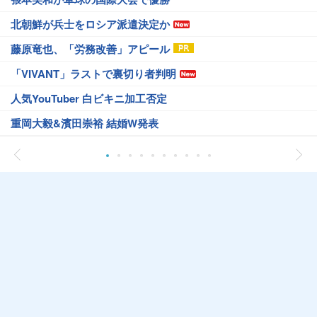
北朝鮮が兵士をロシア派遣決定か
藤原竜也、「労務改善」アピール
「VIVANT」ラストで裏切り者判明
人気YouTuber 白ビキニ加工否定
重岡大毅&濱田崇裕 結婚W発表