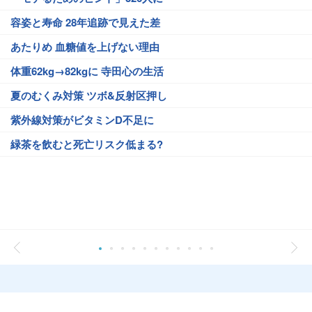
容姿と寿命 28年追跡で見えた差
あたりめ 血糖値を上げない理由
体重62kg→82kgに 寺田心の生活
夏のむくみ対策 ツボ&反射区押し
紫外線対策がビタミンD不足に
緑茶を飲むと死亡リスク低まる?