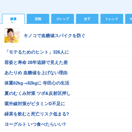
健康
芸能
ゴシップ
女子
トレンド
Y
キノコで血糖値スパイクを防ぐ
「モテるためのヒント」326人に
容姿と寿命 28年追跡で見えた差
あたりめ 血糖値を上げない理由
体重62kg→82kgに 寺田心の生活
夏のむくみ対策 ツボ&反射区押し
紫外線対策がビタミンD不足に
緑茶を飲むと死亡リスク低まる?
ヨーグルト いつ食べたらいい?