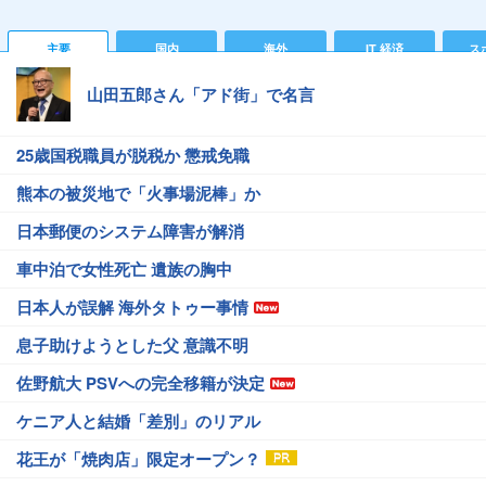
主要
国内
海外
IT 経済
ス
山田五郎さん「アド街」で名言
25歳国税職員が脱税か 懲戒免職
熊本の被災地で「火事場泥棒」か
日本郵便のシステム障害が解消
車中泊で女性死亡 遺族の胸中
日本人が誤解 海外タトゥー事情
息子助けようとした父 意識不明
佐野航大 PSVへの完全移籍が決定
ケニア人と結婚「差別」のリアル
花王が「焼肉店」限定オープン？