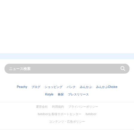
Peachy
ブログ
ショッピング
バンク
みんかぶ
みんかぶChoice
Kstyle
株探
プレスリリース
運営会社
利用規約
プライバシーポリシー
livedoorお客様サポートセンター
livedoor
コンテンツ・広告ポリシー