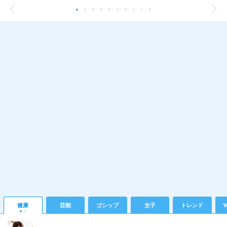
健康
芸能
ゴシップ
女子
トレンド
Y