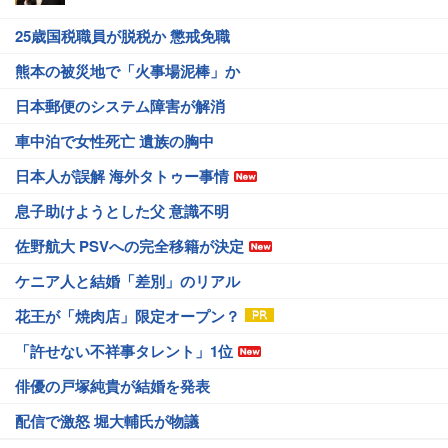
25歳国税職員が脱税か 懲戒免職
熊本の被災地で「火事場泥棒」か
日本郵便のシステム障害が解消
車中泊で女性死亡 遺族の胸中
日本人が誤解 海外タトゥー事情
息子助けようとした父 意識不明
佐野航大 PSVへの完全移籍が決定
ケニア人と結婚「差別」のリアル
花王が「焼肉店」限定オープン？
「許せない不祥事タレント」1位
俳優の戸塚純貴が結婚を発表
配信で激怒 堀大輔氏が物議