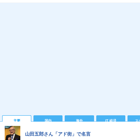
主要
国内
海外
IT 経済
ス
山田五郎さん「アド街」で名言