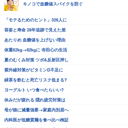
キノコで血糖値スパイクを防ぐ
「モテるためのヒント」326人に
容姿と寿命 28年追跡で見えた差
あたりめ 血糖値を上げない理由
体重62kg→82kgに 寺田心の生活
夏のむくみ対策 ツボ&反射区押し
紫外線対策がビタミンD不足に
緑茶を飲むと死亡リスク低まる?
ヨーグルト いつ食べたらいい?
休みだが疲れる 隠れ疲労対策は
母が娘に減量強要→家庭内別居へ
内科医が低糖質麺を食べ比べ検証